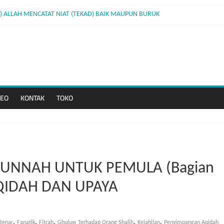
11) ALLAH MENCATAT NIAT (TEKAD) BAIK MAUPUN BURUK
 10) PERBEDAAN PAHALA ANTARA SHALAT BERJAMAAH DENGAN SHALAT SENDIR
e 09) YANG TERBUNUH DAN YANG MEMBUNUH KEDUANYA MASUK NERAKA
 8) BERJUANG UNTUK MENINGGIKAN KALIMAT-NYA
DEO
KONTAK
TOKO
UNNAH UNTUK PEMULA (Bagian
QIDAH DAN UPAYA
,
,
,
,
,
Benar
Fanatik
Fitrah
Ghuluw Terhadap Orang Shalih
Kejahilan
Penyimpangan Aqidah