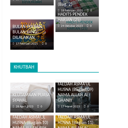
(Bag. 2)
18 Februari 2025
0
HADITS PENDEK
HARIAN (25)
BULAN SYA’BAN,
24 Oktober 2023
0
BULAN YANG
DILALAIKAN
17 Februari 2025
0
KHUTBAH
FAEDAH ASMA’UL
HUSNA (Bagian 09)
KEUTAMAAN PUASA
NAMA ALLAH AL-
SYAWAL
GHANIY
28 April 2023
0
17 Maret 2023
0
FAEDAH ASMA’UL
FAEDAH ASMA’UL
HUSNA (Bagian 10)
HUSNA (Bagian 11)