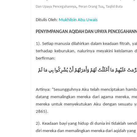
,
,
Dan Upaya Pencegahannya
Peran Orang Tua
Taqlid Buta
Ditulis Oleh:
Mukhlisin Abu Uwais
PENYIMPANGAN AQIDAH DAN UPAYA PENCEGAHAN
1). Setiap manusia dilahirkan dalam keadaan fitrah, y
terhadap keburukan, nalurinya meyakini keislaman d
berfirman:
َرَّمَتْ عَلَيْهِمْ مَا أَحْلَلْتُ لَهُمْ وَأَمَرَتْهُمْ أَنْ يُشْرِكُوا بِي مَا لَمْ
Artinya: “Sesungguhnya Aku telah menciptakan hamb
datang memalingkan mereka dari agama mereka, me
mereka untuk menyekutukan Aku dengan sesuatu yan
2865).
2). Keadaan bayi yang hidup di dunia ini tidaklah sen
diri mereka dan memalingkan mereka dari aqidah yang 