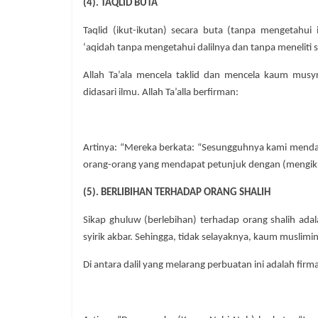
(4). TAQLID BUTA
Taqlid (ikut-ikutan) secara buta (tanpa mengetahu
‘aqidah tanpa mengetahui dalilnya dan tanpa meneliti
Allah Ta’ala mencela taklid dan mencela kaum musy
didasari ilmu. Allah Ta’alla berfirman:
Artinya: “Mereka berkata: “Sesungguhnya kami mend
orang-orang yang mendapat petunjuk dengan (mengikuti
(5). BERLIBIHAN TERHADAP ORANG SHALIH
Sikap ghuluw (berlebihan) terhadap orang shalih a
syirik akbar. Sehingga, tidak selayaknya, kaum musli
Di antara dalil yang melarang perbuatan ini adalah firma