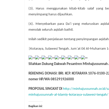
(3). Harus menggunakan kitab-kitab salaf yang ber
menyimpang harus dijauhkan.
(4). Menyebarkan para Da’i yang meluruskan aqid
menolak seluruh aqidah bathil.
Inilah sedikit penjelasan tentang penyimpangan aqidah 
|Kotaraya, Sulawesi Tengah. Jum`at 06 Al-Muharram 
Silahkan Dukung Dakwah Pesantren Minhajussunnah 
REKENING DONASI: BRI. KCP. KOTARAYA 1076-0100-
nomer HP/WA 085291926000
PROPOSAL SINGKAT DI
http://minhajussunnah.or.id/
minhajussunnah-al-islamiy-kotaraya-sulawesi-tengah/
Bagikan ini: