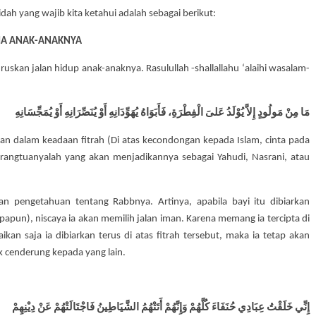
ah yang wajib kita ketahui adalah sebagai berikut:
MA ANAK-ANAKNYA
kan jalan hidup anak-anaknya. Rasulullah -shallallahu ‘alaihi wasalam-
مَا مِنْ مَولُودٍ إِلاَّ يُوْلَدُ عَلىَ الْفِطْرَةِ، فَأَبَوَاهُ يُهَوِّدَانِهِ أَوْ يُنَصِّرَانِهِ أَوْ يُمَجِّسَانِهِ
irkan dalam keadaan fitrah (Di atas kecondongan kepada Islam, cinta pada
angtuanyalah yang akan menjadikannya sebagai Yahudi, Nasrani, atau
an pengetahuan tentang Rabbnya. Artinya, apabila bayi itu dibiarkan
pun), niscaya ia akan memilih jalan iman. Karena memang ia tercipta di
kan saja ia dibiarkan terus di atas fitrah tersebut, maka ia tetap akan
k cenderung kepada yang lain.
إِنِّي خَلَقْتُ عِبَادِي حُنَفَاءَ كُلَّهُمْ وَإِنَّهُمْ أَتَتْهُمُ الشَّيَاطِينُ فَاجْتَالَتْهُمْ عَنْ دِيْنِهِمْ