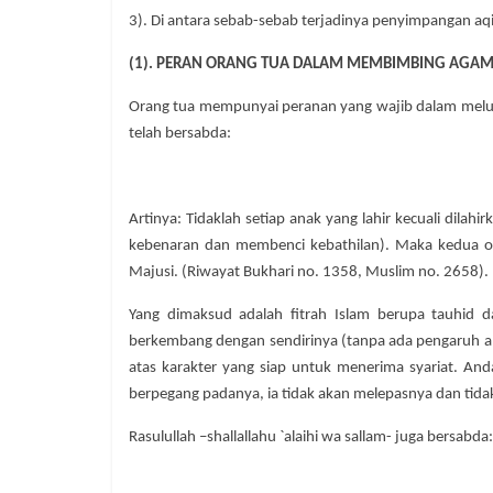
3). Di antara sebab-sebab terjadinya penyimpangan aqid
(1). PERAN ORANG TUA DALAM MEMBIMBING AGA
Orang tua mempunyai peranan yang wajib dalam melurus
telah bersabda:
Artinya: Tidaklah setiap anak yang lahir kecuali dilah
kebenaran dan membenci kebathilan). Maka kedua or
Majusi. (Riwayat Bukhari no. 1358, Muslim no. 2658).
Yang dimaksud adalah fitrah Islam berupa tauhid d
berkembang dengan sendirinya (tanpa ada pengaruh apa
atas karakter yang siap untuk menerima syariat. Andai
berpegang padanya, ia tidak akan melepasnya dan tida
Rasulullah –shallallahu `alaihi wa sallam- juga bersabda: