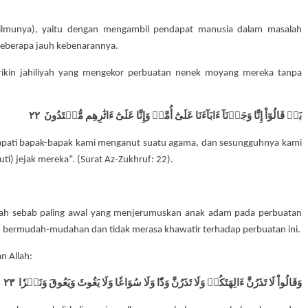
i ilmunya), yaitu dengan mengambil pendapat manusia dalam masalah
 seberapa jauh kebenarannya.
rikin jahiliyah yang mengekor perbuatan nenek moyang mereka tanpa
بَلۡ قَالُوٓاْ إِنَّا وَجَدۡنَآ ءَابَآءَنَا عَلَىٰٓ أُمَّةٖ وَإِنَّا عَلَىٰٓ ءَاثَٰرِهِم مُّهۡتَدُونَ ٢٢
apati bapak-bapak kami menganut suatu agama, dan sesungguhnya kami
) jejak mereka”. (Surat Az-Zukhruf: 22).
dalah sebab paling awal yang menjerumuskan anak adam pada perbuatan
min bermudah-mudahan dan tidak merasa khawatir terhadap perbuatan ini.
n Allah:
وَقَالُواْ لَا تَذَرُنَّ ءَالِهَتَكُمۡ وَلَا تَذَرُنَّ وَدّٗا وَلَا سُوَاعٗا وَلَا يَغُوثَ وَيَعُوقَ وَنَسۡرٗا ٢٣