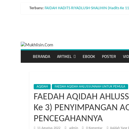
Skip
Terbaru:
FAIDAH HADITS RIYADLUSH-SHALIHIN (Hadits Ke 
to
FAIDAH HADITS RIYADLUSH-SHALIHIN (Hadits Ke
content
FAIDAH HADITS RIYADLUSH-SHALIHIN (Hadits K
Mukhlisin.Com
FAIDAH HADITS RIYADLUSH-SHALIHIN (Hadits Ke
AMALAN-AMALAN SUNNAH BULAN DZULHIJJAH
Hidup
seperti
orang
BERANDA
ARTIKEL
EBOOK
POSTER
VI
asing
adalah
bagian
dari
ajaran
AQIDAH
FAEDAH AQIDAH AHLUSSUNNAH UNTUK PEMULA
Islam
FAEDAH AQIDAH AHLUSS
Ke 3) PENYIMPANGAN A
PENCEGAHANNYA
11 Agustus 2022
admin
0 Komentar
Aqidah Yang 