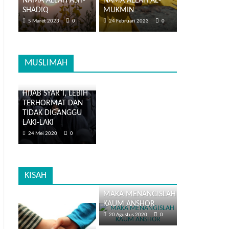
NAMA ALLAH ASH-
NAMA ALLAH AL-
SHADIQ
MUKMIN
5 Maret 2023
0
24 Februari 2023
0
MUSLIMAH
HIJAB SYAR`I, LEBIH
TERHORMAT DAN
TIDAK DIGANGGU
LAKI-LAKI
24 Mei 2020
0
KISAH
MAKA MENANGISLAH
KAUM ANSHOR
20 Agustus 2020
0