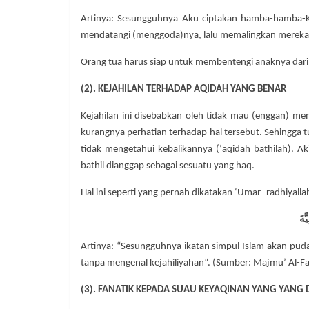
Artinya: Sesungguhnya Aku ciptakan hamba-hamba-K
mendatangi (menggoda)nya, lalu memalingkan mereka d
Orang tua harus siap untuk membentengi anaknya dari 
(2). KEJAHILAN TERHADAP AQIDAH YANG BENAR
Kejahilan ini disebabkan oleh tidak mau (enggan) me
kurangnya perhatian terhadap hal tersebut. Sehingga 
tidak mengetahui kebalikannya (‘aqidah bathilah). A
bathil dianggap sebagai sesuatu yang haq.
Hal ini seperti yang pernah dikatakan ‘Umar -radhiyalla
ّةَ
Artinya: “Sesungguhnya ikatan simpul Islam akan pud
tanpa mengenal kejahiliyahan”. (Sumber: Majmu’ Al-F
(3). FANATIK KEPADA SUAU KEYAQINAN YANG YANG