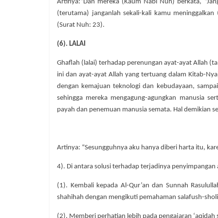
Artinya:“Dan mereka (Kaum Nabi Nuh) berkata, “Ja
(terutama) janganlah sekali-kali kamu meninggalka
(Surat Nuh: 23).
(6). LALAI
Ghaflah (lalai) terhadap perenungan ayat-ayat Allah (
ini dan ayat-ayat Allah yang tertuang dalam Kitab-Ny
dengan kemajuan teknologi dan kebudayaan, sampai-
sehingga mereka mengagung-agungkan manusia sert
payah dan penemuan manusia semata. Hal demikian s
Artinya: “Sesungguhnya aku hanya diberi harta itu, kar
4). Di antara solusi terhadap terjadinya penyimpangan 
(1). Kembali kepada Al-Qur’an dan Sunnah Rasululla
shahihah dengan mengikuti pemahaman salafush-sholi
(2). Memberi perhatian lebih pada pengajaran ‘aqidah 