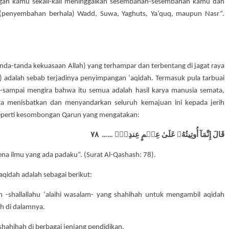
ngan kamu sekali-kali meninggalkan sesembahan-sesembahan kamu dan
n (penyembahan berhala) Wadd, Suwa, Yaghuts, Ya’quq, maupun Nasr”.
tanda-tanda kekuasaan Allah) yang terhampar dan terbentang di jagat raya
a) adalah sebab terjadinya penyimpangan ‘aqidah. Termasuk pula tarbuai
sampai mengira bahwa itu semua adalah hasil karya manusia semata,
a menisbatkan dan menyandarkan seluruh kemajuan ini kepada jerih
eperti kesombongan Qarun yang mengatakan:
قَالَ إِنَّمَآ أُوتِيتُهُۥ عَلَىٰ عِلۡمٍ عِندِيٓۚ …… ٧٨
ena ilmu yang ada padaku”. (Surat Al-Qashash: 78).
aqidah adalah sebagai berikut:
h -shallallahu ‘alaihi wasalam- yang shahihah untuk mengambil aqidah
h di dalamnya.
shahihah di berbagai jenjang pendidikan.