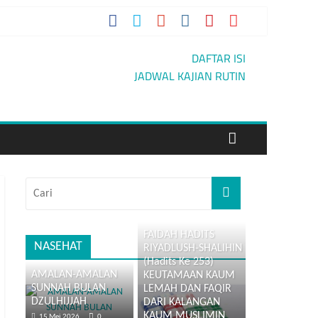
IAN
DAFTAR ISI
JADWAL KAJIAN RUTIN
FAIDAH HADITS
NASEHAT
RIYADLUSH-SHALIHIN
(Hadits Ke 253)
AMALAN-AMALAN
KEUTAMAAN KAUM
SUNNAH BULAN
LEMAH DAN FAQIR
DZULHIJJAH
DARI KALANGAN
KAUM MUSLIMIN
15 Mei 2026
0