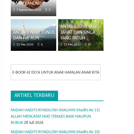
MAAFKANLAH!
7 September 2020
0
ANTARA ISTRI YANG
ANTARA NABI YUNUS
JAHAT DAN SINGA
DAN FIR`AUN
YANG PATUH
11 Mei 2020
0
11 Mei 2020
0
E-BOOK 42 DO'A UNTUK ANAK HAFALAN ANAK KITA
ARTIKEL TERBARU
FAIDAH HADITS RIYADLUSH-SHALIHIN (Hadits Ke 11)
ALLAH MENCATAT NIAT (TEKAD) BAIK MAUPUN
BURUK
28 Juli 2026
FAIDAH HADITS RIYADLUSH-SHALIHIN (Hadits Ke 10)