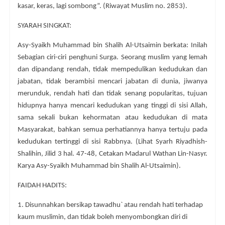
kasar, keras, lagi sombong”. (Riwayat Muslim no. 2853).
SYARAH SINGKAT:
Asy-Syaikh Muhammad bin Shalih Al-Utsaimin berkata: Inilah
Sebagian ciri-ciri penghuni Surga. Seorang muslim yang lemah
dan dipandang rendah, tidak mempedulikan kedudukan dan
jabatan, tidak berambisi mencari jabatan di dunia, jiwanya
merunduk, rendah hati dan tidak senang popularitas, tujuan
hidupnya hanya mencari kedudukan yang tinggi di sisi Allah,
sama sekali bukan kehormatan atau kedudukan di mata
Masyarakat, bahkan semua perhatiannya hanya tertuju pada
kedudukan tertinggi di sisi Rabbnya. (Lihat Syarh Riyadhish-
Shalihin, Jilid 3 hal. 47-48, Cetakan Madarul Wathan Lin-Nasyr.
Karya Asy-Syaikh Muhammad bin Shalih Al-Utsaimin).
FAIDAH HADITS:
1. Disunnahkan bersikap tawadhu` atau rendah hati terhadap
kaum muslimin, dan tidak boleh menyombongkan diri di