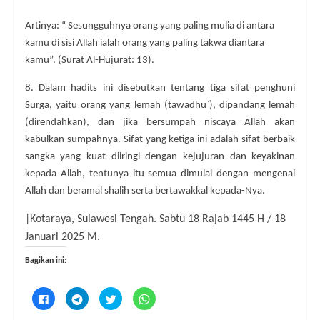
Artinya: “ Sesungguhnya orang yang paling mulia di antara
kamu di sisi Allah ialah orang yang paling takwa diantara
kamu”. (Surat Al-Hujurat: 13).
8. Dalam hadits ini disebutkan tentang tiga sifat penghuni
Surga, yaitu orang yang lemah (tawadhu`), dipandang lemah
(direndahkan), dan jika bersumpah niscaya Allah akan
kabulkan sumpahnya. Sifat yang ketiga ini adalah sifat berbaik
sangka yang kuat diiringi dengan kejujuran dan keyakinan
kepada Allah, tentunya itu semua dimulai dengan mengenal
Allah dan beramal shalih serta bertawakkal kepada-Nya.
|Kotaraya, Sulawesi Tengah. Sabtu 18 Rajab 1445 H / 18
Januari 2025 M.
Bagikan ini:
K
K
K
K
l
l
l
l
i
i
i
i