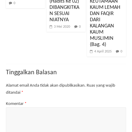
(Hadits Ke 02)
KEUTAMAAN
n
l
e
l
0
d
a
l
a
DIBANGKITKA
KAUM LEMAH
e
y
a
y
N SESUAI
DAN FAQIR
l
a
y
a
a
n
a
n
NIATNYA
DARI
y
g
n
g
a
b
g
b
KALANGAN
3 Mei 2020
0
n
a
b
a
g
r
a
r
KAUM
b
u
r
u
MUSLIMIN
a
)
u
)
r
)
(Bag. 4)
u
)
4 April 2025
0
Tinggalkan Balasan
Alamat email Anda tidak akan dipublikasikan.
Ruas yang wajib
ditandai
*
Komentar
*