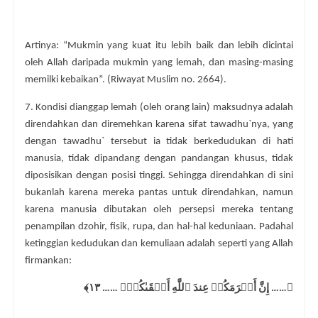
Artinya: “Mukmin yang kuat itu lebih baik dan lebih dicintai
oleh Allah daripada mukmin yang lemah, dan masing-masing
memilki kebaikan”. (Riwayat Muslim no. 2664).
7. Kondisi dianggap lemah (oleh orang lain) maksudnya adalah
direndahkan dan diremehkan karena sifat tawadhu`nya, yang
dengan tawadhu` tersebut ia tidak berkedudukan di hati
manusia, tidak dipandang dengan pandangan khusus, tidak
diposisikan dengan posisi tinggi. Sehingga direndahkan di sini
bukanlah karena mereka pantas untuk direndahkan, namun
karena manusia dibutakan oleh persepsi mereka tentang
penampilan dzohir, fisik, rupa, dan hal-hal keduniaan. Padahal
ketinggian kedudukan dan kemuliaan adalah seperti yang Allah
firmankan:
﴿…… إِنَّ أَكۡرَمَكُمۡ عِندَ ٱللَّهِ أَتۡقَىٰكُمۡۚ …… ١٣﴾