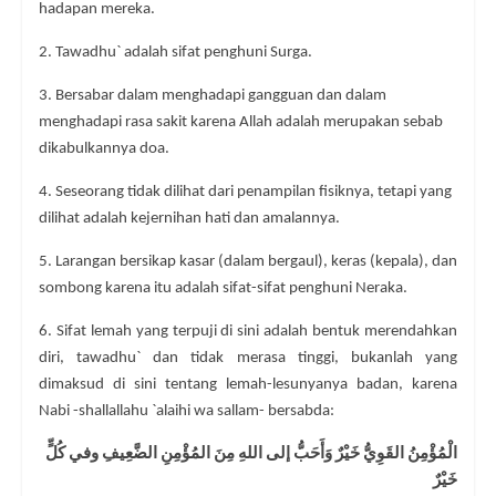
hadapan mereka.
2. Tawadhu` adalah sifat penghuni Surga.
3. Bersabar dalam menghadapi gangguan dan dalam
menghadapi rasa sakit karena Allah adalah merupakan sebab
dikabulkannya doa.
4. Seseorang tidak dilihat dari penampilan fisiknya, tetapi yang
dilihat adalah kejernihan hati dan amalannya.
5. Larangan bersikap kasar (dalam bergaul), keras (kepala), dan
sombong karena itu adalah sifat-sifat penghuni Neraka.
6. Sifat lemah yang terpuji di sini adalah bentuk merendahkan
diri, tawadhu` dan tidak merasa tinggi, bukanlah yang
dimaksud di sini tentang lemah-lesunyanya badan, karena
Nabi -shallallahu `alaihi wa sallam- bersabda:
الْمُؤْمِنُ القَوِيُّ خَيْرٌ وَأَحَبُّ إلى اللهِ مِنَ المُؤْمِنِ الضَّعِيفِ وفي كُلٍّ
خَيْرٌ