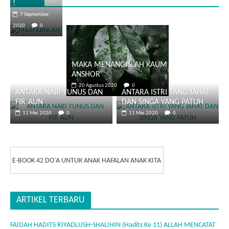
!
7 September
2020
0
MAKA MENANGISLAH KAUM
ANSHOR
20 Agustus 2020
0
ANTARA NABI YUNUS DAN
ANTARA ISTRI YANG JAHAT
FIR`AUN
DAN SINGA YANG PATUH
11 Mei 2020
0
11 Mei 2020
0
E-BOOK 42 DO'A UNTUK ANAK HAFALAN ANAK KITA
ARTIKEL TERBARU
FAIDAH HADITS RIYADLUSH-SHALIHIN (Hadits Ke 11) ALLAH MENCATAT