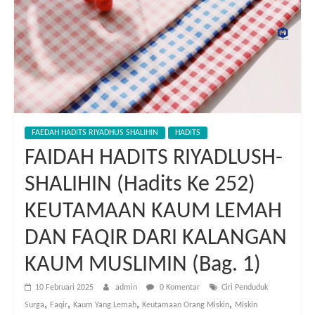
FAEDAH HADITS RIYADHUS SHALIHIN
HADITS
FAIDAH HADITS RIYADLUSH-
SHALIHIN (Hadits Ke 252)
KEUTAMAAN KAUM LEMAH
DAN FAQIR DARI KALANGAN
KAUM MUSLIMIN (Bag. 1)
10 Februari 2025
admin
0 Komentar
Ciri Penduduk
,
,
,
,
Surga
Faqir
Kaum Yang Lemah
Keutamaan Orang Miskin
Miskin