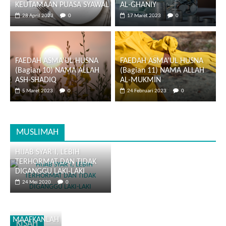
KEUTAMAAN PUASA SYAWAL
AL-GHANIY
28 April 2023
0
17 Maret 2023
0
FAEDAH ASMA’UL HUSNA
FAEDAH ASMA’UL HUSNA
(Bagian 10) NAMA ALLAH
(Bagian 11) NAMA ALLAH
ASH-SHADIQ
AL-MUKMIN
5 Maret 2023
0
24 Februari 2023
0
MUSLIMAH
HIJAB SYAR`I, LEBIH
TERHORMAT DAN TIDAK
DIGANGGU LAKI-LAKI
24 Mei 2020
0
MAAFKANLAH
KISAH