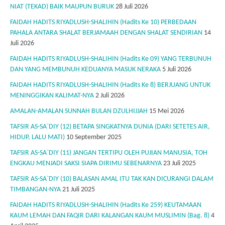
NIAT (TEKAD) BAIK MAUPUN BURUK
28 Juli 2026
FAIDAH HADITS RIYADLUSH-SHALIHIN (Hadits Ke 10) PERBEDAAN
PAHALA ANTARA SHALAT BERJAMAAH DENGAN SHALAT SENDIRIAN
14
Juli 2026
FAIDAH HADITS RIYADLUSH-SHALIHIN (Hadits Ke 09) YANG TERBUNUH
DAN YANG MEMBUNUH KEDUANYA MASUK NERAKA
5 Juli 2026
FAIDAH HADITS RIYADLUSH-SHALIHIN (Hadits Ke 8) BERJUANG UNTUK
MENINGGIKAN KALIMAT-NYA
2 Juli 2026
AMALAN-AMALAN SUNNAH BULAN DZULHIJJAH
15 Mei 2026
TAFSIR AS-SA`DIY (12) BETAPA SINGKATNYA DUNIA (DARI SETETES AIR,
HIDUP, LALU MATI)
10 September 2025
TAFSIR AS-SA`DIY (11) JANGAN TERTIPU OLEH PUJIAN MANUSIA, TOH
ENGKAU MENJADI SAKSI SIAPA DIRIMU SEBENARNYA
23 Juli 2025
TAFSIR AS-SA`DIY (10) BALASAN AMAL ITU TAK KAN DICURANGI DALAM
TIMBANGAN-NYA
21 Juli 2025
FAIDAH HADITS RIYADLUSH-SHALIHIN (Hadits Ke 259) KEUTAMAAN
KAUM LEMAH DAN FAQIR DARI KALANGAN KAUM MUSLIMIN (Bag. 8)
4