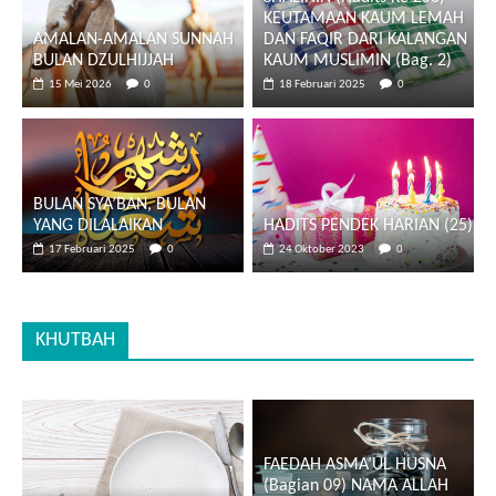
KEUTAMAAN KAUM LEMAH
AMALAN-AMALAN SUNNAH
DAN FAQIR DARI KALANGAN
BULAN DZULHIJJAH
KAUM MUSLIMIN (Bag. 2)
15 Mei 2026
0
18 Februari 2025
0
BULAN SYA’BAN, BULAN
YANG DILALAIKAN
HADITS PENDEK HARIAN (25)
17 Februari 2025
0
24 Oktober 2023
0
KHUTBAH
FAEDAH ASMA’UL HUSNA
(Bagian 09) NAMA ALLAH