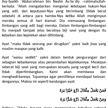
Asy-Syaikh `Abdurrahman bin Nashir As-Sa`diy –rahimahullah-
berkata: “Allah mengabarkan mengenai ketetapan hukum-Nya
yang adil, dan keputusan-Nya yang berimbang (tidak berat
sebelah) di antara para hamba-Nya ketika Allah mengimpun
mereka semua di hari kiamat. Dia memasang timbangan-
timbangan yang adil bagi mereka. Dalam timbangan-timbangan
itu menjadi tampak jelas beratnya biji sawi yang dengan itu
kebaikan dan kejelekan akan ditimbang.
Ayat “maka tidak seorang pun dirugikan” yakni baik jiwa yang
muslim maupun yang kafir.
Ayat “walau sedikit” yakni dalam bentuk pengurangan dari
sebagian kebaikannya atau penambahan kejelekannya. Meskipun
seberat biji sawi yang merupakan sesuatu yang sangat kecil dan
tidak dipertimbangkan, Kami akan membawa dan
menghadirkannya. Tujuannya agar pemiliknya mendapat balasan
dengannya. Makna ini seperti kandungan ayat:
فَمَنْ يَعْمَلْ مِثْقَالَ ذَرَّةٍ خَيْرًا يَرَهُ
وَمَنْ يَعْمَلْ مِثْقَالَ ذَرَّةٍ شَرًّا يَرَهُ