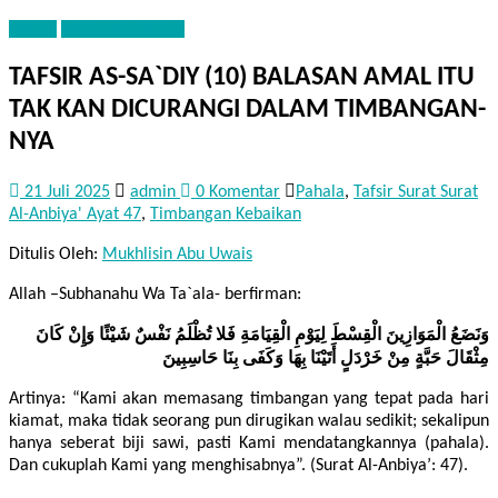
TAFSIR
TAFSIR AS-SA`DIY
TAFSIR AS-SA`DIY (10) BALASAN AMAL ITU
TAK KAN DICURANGI DALAM TIMBANGAN-
NYA
21 Juli 2025
admin
0 Komentar
Pahala
,
Tafsir Surat Surat
Al-Anbiya' Ayat 47
,
Timbangan Kebaikan
Ditulis Oleh:
Mukhlisin Abu Uwais
Allah –Subhanahu Wa Ta`ala- berfirman:
وَنَضَعُ الْمَوَازِينَ الْقِسْطَ لِيَوْمِ الْقِيَامَةِ فَلا تُظْلَمُ نَفْسٌ شَيْئًا وَإِنْ كَانَ
مِثْقَالَ حَبَّةٍ مِنْ خَرْدَلٍ أَتَيْنَا بِهَا وَكَفَى بِنَا حَاسِبِينَ
Artinya: “Kami akan memasang timbangan yang tepat pada hari
kiamat, maka tidak seorang pun dirugikan walau sedikit; sekalipun
hanya seberat biji sawi, pasti Kami mendatangkannya (pahala).
Dan cukuplah Kami yang menghisabnya”. (Surat Al-Anbiya’: 47).