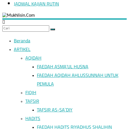
JADWAL KAJIAN RUTIN
Hidup
seperti
orang
asing
adalah
Beranda
bagian
dari
ARTIKEL
ajaran
AQIDAH
Islam
FAEDAH ASMA’UL HUSNA
FAEDAH AQIDAH AHLUSSUNNAH UNTUK
PEMULA
FIQIH
TAFSIR
TAFSIR AS-SA`DIY
HADITS
FAEDAH HADITS RIYADHUS SHALIHIN