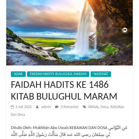
ADAB
FAEDAH HADITS BULUGHUL MARAM
NASEHAT
FAIDAH HADITS KE 1486
KITAB BULUGHUL MARAM
,
,
3 Juli 2022
admin
0 Komentar
Akhlak
Dosa
Kebaikan
Dan Dosa
Ditulis Oleh: Mukhlisin Abu Uwais KEBAIKAN DAN DOSA عَنِ النَّوَّاسِ
بْنِ سِمْعَانَ رضي الله عنه قَالَ سَأَلْتُ رَسُولَ اللَّهِ صَلَّى اللَّه