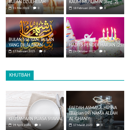
BULAN DZULHIJJAH
KAUM MUSLIMIN (Bag. 2)
15 Mei 2026
0
18 Februari 2025
0
BULAN SYA’BAN, BULAN
YANG DILALAIKAN
HADITS PENDEK HARIAN (25)
17 Februari 2025
0
24 Oktober 2023
0
KHUTBAH
FAEDAH ASMA’UL HUSNA
(Bagian 09) NAMA ALLAH
KEUTAMAAN PUASA SYAWAL
AL-GHANIY
28 April 2023
0
17 Maret 2023
0