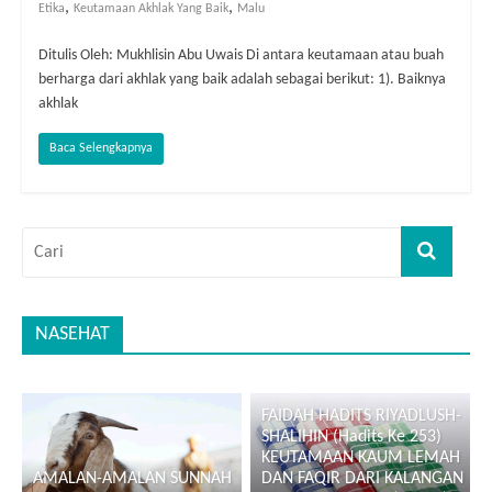
,
,
Etika
Keutamaan Akhlak Yang Baik
Malu
Ditulis Oleh: Mukhlisin Abu Uwais Di antara keutamaan atau buah
berharga dari akhlak yang baik adalah sebagai berikut: 1). Baiknya
akhlak
Baca Selengkapnya
NASEHAT
FAIDAH HADITS RIYADLUSH-
SHALIHIN (Hadits Ke 253)
KEUTAMAAN KAUM LEMAH
AMALAN-AMALAN SUNNAH
DAN FAQIR DARI KALANGAN