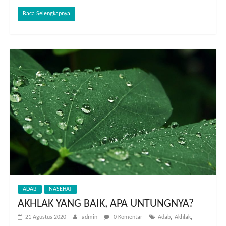
Baca Selengkapnya
ADAB
NASEHAT
AKHLAK YANG BAIK, APA UNTUNGNYA?
,
,
21 Agustus 2020
admin
0 Komentar
Adab
Akhlak