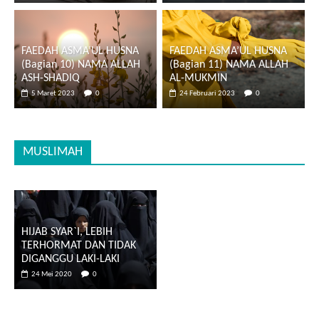
FAEDAH ASMA’UL HUSNA
FAEDAH ASMA’UL HUSNA
(Bagian 10) NAMA ALLAH
(Bagian 11) NAMA ALLAH
ASH-SHADIQ
AL-MUKMIN
5 Maret 2023
0
24 Februari 2023
0
MUSLIMAH
HIJAB SYAR`I, LEBIH
TERHORMAT DAN TIDAK
DIGANGGU LAKI-LAKI
24 Mei 2020
0