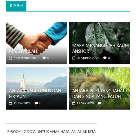
KISAH
MAKA MENANGISLAH KAUM
MAAFKANLAH!
ANSHOR
7 September 2020
0
20 Agustus 2020
0
ANTARA NABI YUNUS DAN
ANTARA ISTRI YANG JAHAT
FIR`AUN
DAN SINGA YANG PATUH
11 Mei 2020
0
11 Mei 2020
0
E-BOOK 42 DO'A UNTUK ANAK HAFALAN ANAK KITA