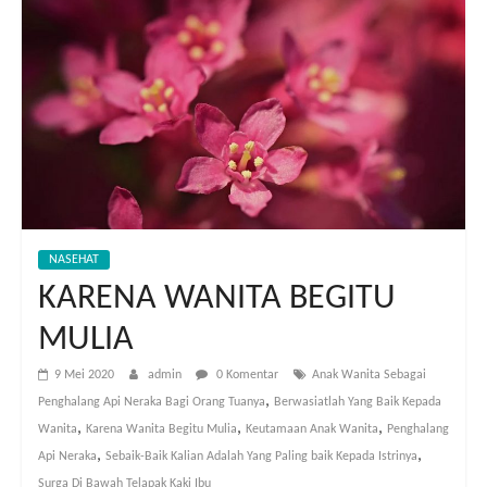
NASEHAT
KARENA WANITA BEGITU
MULIA
9 Mei 2020
admin
0 Komentar
Anak Wanita Sebagai
,
Penghalang Api Neraka Bagi Orang Tuanya
Berwasiatlah Yang Baik Kepada
,
,
,
Wanita
Karena Wanita Begitu Mulia
Keutamaan Anak Wanita
Penghalang
,
,
Api Neraka
Sebaik-Baik Kalian Adalah Yang Paling baik Kepada Istrinya
Surga Di Bawah Telapak Kaki Ibu