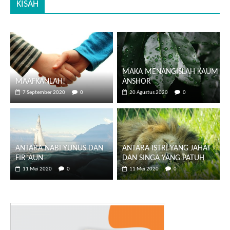
KISAH
MAKA MENANGISLAH KAUM
MAAFKANLAH!
ANSHOR
7 September 2020
0
20 Agustus 2020
0
ANTARA NABI YUNUS DAN
ANTARA ISTRI YANG JAHAT
FIR`AUN
DAN SINGA YANG PATUH
11 Mei 2020
0
11 Mei 2020
0