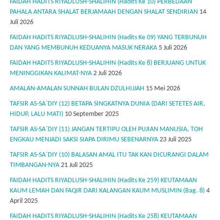
FAIDAH HADITS RIYADLUSH-SHALIHIN (Hadits Ke 10) PERBEDAAN
PAHALA ANTARA SHALAT BERJAMAAH DENGAN SHALAT SENDIRIAN
14
Juli 2026
FAIDAH HADITS RIYADLUSH-SHALIHIN (Hadits Ke 09) YANG TERBUNUH
DAN YANG MEMBUNUH KEDUANYA MASUK NERAKA
5 Juli 2026
FAIDAH HADITS RIYADLUSH-SHALIHIN (Hadits Ke 8) BERJUANG UNTUK
MENINGGIKAN KALIMAT-NYA
2 Juli 2026
AMALAN-AMALAN SUNNAH BULAN DZULHIJJAH
15 Mei 2026
TAFSIR AS-SA`DIY (12) BETAPA SINGKATNYA DUNIA (DARI SETETES AIR,
HIDUP, LALU MATI)
10 September 2025
TAFSIR AS-SA`DIY (11) JANGAN TERTIPU OLEH PUJIAN MANUSIA, TOH
ENGKAU MENJADI SAKSI SIAPA DIRIMU SEBENARNYA
23 Juli 2025
TAFSIR AS-SA`DIY (10) BALASAN AMAL ITU TAK KAN DICURANGI DALAM
TIMBANGAN-NYA
21 Juli 2025
FAIDAH HADITS RIYADLUSH-SHALIHIN (Hadits Ke 259) KEUTAMAAN
KAUM LEMAH DAN FAQIR DARI KALANGAN KAUM MUSLIMIN (Bag. 8)
4
April 2025
FAIDAH HADITS RIYADLUSH-SHALIHIN (Hadits Ke 258) KEUTAMAAN