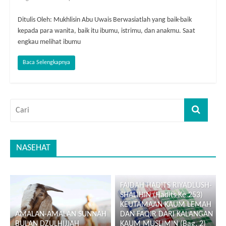
Ditulis Oleh: Mukhlisin Abu Uwais Berwasiatlah yang baik-baik
kepada para wanita, baik itu ibumu, istrimu, dan anakmu. Saat
engkau melihat ibumu
Baca Selengkapnya
NASEHAT
FAIDAH HADITS RIYADLUSH-
SHALIHIN (Hadits Ke 253)
KEUTAMAAN KAUM LEMAH
AMALAN-AMALAN SUNNAH
DAN FAQIR DARI KALANGAN
BULAN DZULHIJJAH
KAUM MUSLIMIN (Bag. 2)