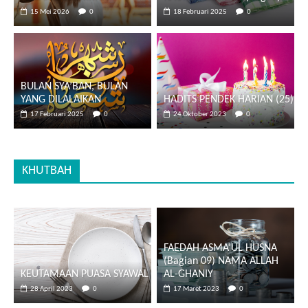
15 Mei 2026
0
18 Februari 2025
0
BULAN SYA’BAN, BULAN
YANG DILALAIKAN
HADITS PENDEK HARIAN (25)
17 Februari 2025
0
24 Oktober 2023
0
KHUTBAH
FAEDAH ASMA’UL HUSNA
(Bagian 09) NAMA ALLAH
KEUTAMAAN PUASA SYAWAL
AL-GHANIY
28 April 2023
0
17 Maret 2023
0