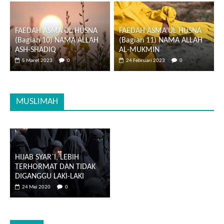
FAEDAH ASMA’UL HUSNA
FAEDAH ASMA’UL HUSNA
(Bagian 10) NAMA ALLAH
(Bagian 11) NAMA ALLAH
ASH-SHADIQ
AL-MUKMIN
5 Maret 2023
0
24 Februari 2023
0
MUSLIMAH
HIJAB SYAR`I, LEBIH
TERHORMAT DAN TIDAK
DIGANGGU LAKI-LAKI
24 Mei 2020
0