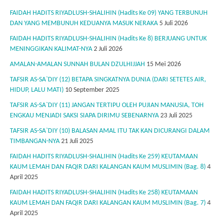
FAIDAH HADITS RIYADLUSH-SHALIHIN (Hadits Ke 09) YANG TERBUNUH
DAN YANG MEMBUNUH KEDUANYA MASUK NERAKA
5 Juli 2026
FAIDAH HADITS RIYADLUSH-SHALIHIN (Hadits Ke 8) BERJUANG UNTUK
MENINGGIKAN KALIMAT-NYA
2 Juli 2026
AMALAN-AMALAN SUNNAH BULAN DZULHIJJAH
15 Mei 2026
TAFSIR AS-SA`DIY (12) BETAPA SINGKATNYA DUNIA (DARI SETETES AIR,
HIDUP, LALU MATI)
10 September 2025
TAFSIR AS-SA`DIY (11) JANGAN TERTIPU OLEH PUJIAN MANUSIA, TOH
ENGKAU MENJADI SAKSI SIAPA DIRIMU SEBENARNYA
23 Juli 2025
TAFSIR AS-SA`DIY (10) BALASAN AMAL ITU TAK KAN DICURANGI DALAM
TIMBANGAN-NYA
21 Juli 2025
FAIDAH HADITS RIYADLUSH-SHALIHIN (Hadits Ke 259) KEUTAMAAN
KAUM LEMAH DAN FAQIR DARI KALANGAN KAUM MUSLIMIN (Bag. 8)
4
April 2025
FAIDAH HADITS RIYADLUSH-SHALIHIN (Hadits Ke 258) KEUTAMAAN
KAUM LEMAH DAN FAQIR DARI KALANGAN KAUM MUSLIMIN (Bag. 7)
4
April 2025