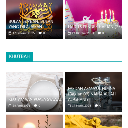
BULAN SYA’BAN, BULAN
YANG DILALAIKAN
HADITS PENDEK HARIAN (25)
17 Februari 2025
0
24 Oktober 2023
0
KHUTBAH
FAEDAH ASMA’UL HUSNA
(Bagian 09) NAMA ALLAH
KEUTAMAAN PUASA SYAWAL
AL-GHANIY
28 April 2023
0
17 Maret 2023
0