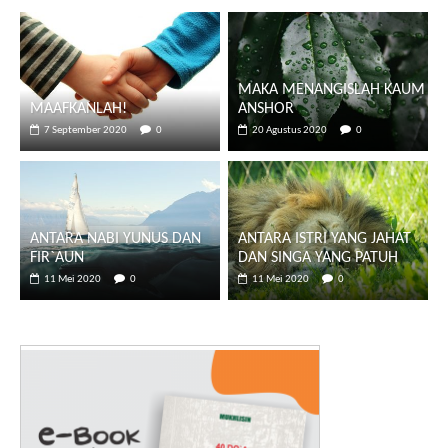
MAKA MENANGISLAH KAUM
MAAFKANLAH!
ANSHOR
7 September 2020
0
20 Agustus 2020
0
ANTARA NABI YUNUS DAN
ANTARA ISTRI YANG JAHAT
FIR`AUN
DAN SINGA YANG PATUH
11 Mei 2020
0
11 Mei 2020
0