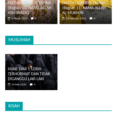
FAEDAH ASMA’UL HUSNA
FAEDAH ASMA’UL HUSNA
(Bagian 10) NAMA ALLAH
(Bagian 11) NAMA ALLAH
ASH-SHADIQ
AL-MUKMIN
5 Maret 2023
0
24 Februari 2023
0
MUSLIMAH
HIJAB SYAR`I, LEBIH
TERHORMAT DAN TIDAK
DIGANGGU LAKI-LAKI
24 Mei 2020
0
KISAH