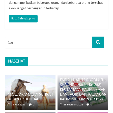
dengan melibatkan beberapa orang, dan beberapa orang tersebut
akan sangat berpengaruh terhadap
Baca Selengkapnya
NASEHAT
FAIDAH HADITS RIYADLUSH-
SHALIHIN (Hadits Ke 253)
KEUTAMAAN KAUM LEMAH
AMALAN-AMALAN SUNNAH
DAN FAQIR DARI KALANGAN
BULAN DZULHIJJAH
KAUM MUSLIMIN (Bag. 2)
15 Mei 2026
0
18 Februari 2025
0