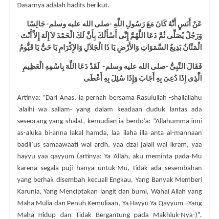
Dasarnya adalah hadits berikut.
عَنْ أَنَسٍ أَنَّهُ كَانَ مَعَ رَسُولِ اللَّهِ -صلى الله عليه وسلم- جَالِسًا
وَرَجُلٌ يُصَلِّى ثُمَّ دَعَا اللَّهُمَّ إِنِّى أَسْأَلُكَ بِأَنَّ لَكَ الْحَمْدَ لاَ إِلَهَ إِلاَّ أَنْتَ
الْمَنَّانُ بَدِيعُ السَّمَوَاتِ وَالأَرْضِ يَا ذَا الْجَلاَلِ وَالإِكْرَامِ يَا حَىُّ يَا قَيُّومُ
فَقَالَ النَّبِىُّ -صلى الله عليه وسلم- لَقَدْ دَعَا اللَّهَ بِاسْمِهِ الْعَظِيمِ
الَّذِى إِذَا دُعِىَ بِهِ أَجَابَ وَإِذَا سُئِلَ بِهِ أَعْطَى
Artinya: “Dari Anas, ia pernah bersama Rasulullah -shallallahu
`alaihi wa sallam- yang dalam keadaan duduk lantas ada
seseorang yang shalat, kemudian ia berdo’a: “Allahumma inni
as-aluka bi-anna lakal hamda, laa ilaha illa anta al-mannaan
badii`us samaawaati wal ardh, yaa dzal jalali wal ikram, yaa
hayyu yaa qayyum (artinya: Ya Allah, aku meminta pada-Mu
karena segala puji hanya untuk-Mu, tidak ada sesembahan
yang berhak disembah kecuali Engkau, Yang Banyak Memberi
Karunia, Yang Menciptakan langit dan bumi, Wahai Allah yang
Maha Mulia dan Penuh Kemuliaan, Ya Hayyu Ya Qayyum –Yang
Maha Hidup dan Tidak Bergantung pada Makhluk-Nya-)”.