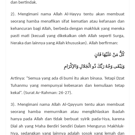
dan bertindak.
2). Mengimani nama Allah Al-Hayyu tentu akan membuat
seorang hamba menafikan sifat kematian atau kefanaan dan
kehancuran bagi Allah, berbeda dengan makhluk yang mereka
pasti mati (kecuali yang dikekalkan oleh Allah seperti Surga,
Neraka dan lainnya yang Allah khususkan). Allah berfirman:
كُلُّ مَنْ عَلَيْهَا فَانٍ
وَيَبْقَى وَجْهُ رَبِّكَ ذُو الْجَلالِ وَالإكْرَامِ
Artinya: “Semua yang ada di bumi itu akan binasa. Tetapi Dzat
Tuhanmu yang mempunyai kebesaran dan kemuliaan tetap
kekal”. (Surat Ar-Rahman: 26-27).
3). Mengimani nama Allah Al-Qayyum tentu akan membuat
seorang hamba memurnikan atau mengikhlaskan ibadah
hanya pada Allah dan tidak berbuat syirik pada-Nya, karena
Dial ah yang Maha Berdiri Sendiri Dalam Mengurus Makhluk-
Nya, sedangkan yang lainnya adalah sosok yang lemah dan