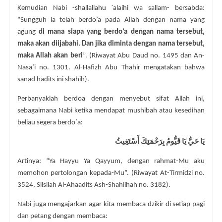
Kemudian Nabi -shallallahu `alaihi wa sallam- bersabda:
“Sungguh ia telah berdo’a pada Allah dengan nama yang
agung
di mana siapa yang berdo’a dengan nama tersebut,
maka akan diijabahi. Dan jika diminta dengan nama tersebut,
maka Allah akan beri
”. (Riwayat Abu Daud no. 1495 dan An-
Nasa’i no. 1301. Al-Hafizh Abu Thahir mengatakan bahwa
sanad hadits ini shahih).
Perbanyaklah berdoa dengan menyebut sifat Allah ini,
sebagaimana Nabi ketika mendapat mushibah atau kesedihan
beliau segera berdo`a:
يَا حَيُّ يَا قَيُّومُ بِرَحْمَتِكَ أَسْتَغِيثُ
Artinya: “Ya Hayyu Ya Qayyum, dengan rahmat-Mu aku
memohon pertolongan kepada-Mu”. (Riwayat At-Tirmidzi no.
3524, Silsilah Al-Ahaadits Ash-Shahiihah no. 3182).
Nabi juga mengajarkan agar kita membaca dzikir di setiap pagi
dan petang dengan membaca: