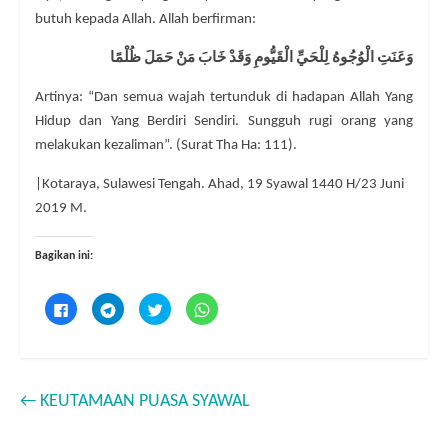
butuh kepada Allah. Allah berfirman:
وَعَنَتِ الْوُجُوهُ لِلْحَيِّ الْقَيُّومِ وَقَدْ خَابَ مَنْ حَمَلَ ظُلْمًا
Artinya: “Dan semua wajah tertunduk di hadapan Allah Yang
Hidup dan Yang Berdiri Sendiri. Sungguh rugi orang yang
melakukan kezaliman”. (Surat Tha Ha: 111).
|Kotaraya, Sulawesi Tengah. Ahad, 19 Syawal 1440 H/23 Juni
2019 M.
Bagikan ini:
K
K
K
K
l
l
l
l
i
i
i
i
k
k
k
k
u
u
u
u
n
n
n
n
t
t
t
t
u
u
u
u
←
KEUTAMAAN PUASA SYAWAL
k
k
k
k
m
b
b
b
e
e
e
e
m
r
r
r