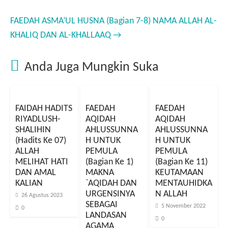
b
b
b
b
a
a
a
a
g
g
g
g
i
i
i
i
FAEDAH ASMA’UL HUSNA (Bagian 7-8) NAMA ALLAH AL-
k
d
p
d
a
i
a
i
KHALIQ DAN AL-KHALLAAQ
→
n
T
d
W
d
e
a
h
i
l
T
a
F
e
w
t
a
g
i
s
Anda Juga Mungkin Suka
c
r
t
A
e
a
t
p
b
m
e
p
o
(
r
(
o
M
(
M
k
e
M
e
(
m
e
m
FAIDAH HADITS
FAEDAH
FAEDAH
M
b
m
b
e
u
b
u
RIYADLUSH-
AQIDAH
AQIDAH
m
k
u
k
b
a
k
a
SHALIHIN
AHLUSSUNNA
AHLUSSUNNA
u
d
a
d
(Hadits Ke 07)
H UNTUK
H UNTUK
k
i
d
i
a
j
i
j
ALLAH
PEMULA
PEMULA
d
e
j
e
i
n
e
n
MELIHAT HATI
(Bagian Ke 1)
(Bagian Ke 11)
j
d
n
d
e
e
d
e
DAN AMAL
MAKNA
KEUTAMAAN
n
l
e
l
KALIAN
`AQIDAH DAN
MENTAUHIDKA
d
a
l
a
e
y
a
y
URGENSINYA
N ALLAH
l
a
y
a
26 Agustus 2023
a
n
a
n
SEBAGAI
5 November 2022
y
g
n
g
0
a
b
g
b
LANDASAN
0
n
a
b
a
AGAMA
g
r
a
r