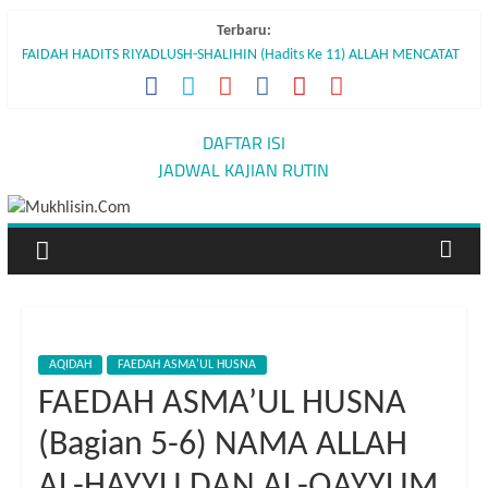
Skip
Terbaru:
to
FAIDAH HADITS RIYADLUSH-SHALIHIN (Hadits Ke 11) ALLAH MENCATAT
content
NIAT (TEKAD) BAIK MAUPUN BURUK
FAIDAH HADITS RIYADLUSH-SHALIHIN (Hadits Ke 10) PERBEDAAN
PAHALA ANTARA SHALAT BERJAMAAH DENGAN SHALAT SENDIRIAN
Mukhlisin.Com
DAFTAR ISI
FAIDAH HADITS RIYADLUSH-SHALIHIN (Hadits Ke 09) YANG TERBUNUH
JADWAL KAJIAN RUTIN
DAN YANG MEMBUNUH KEDUANYA MASUK NERAKA
Hidup
FAIDAH HADITS RIYADLUSH-SHALIHIN (Hadits Ke 8) BERJUANG UNTUK
seperti
MENINGGIKAN KALIMAT-NYA
orang
AMALAN-AMALAN SUNNAH BULAN DZULHIJJAH
asing
adalah
bagian
dari
AQIDAH
FAEDAH ASMA'UL HUSNA
ajaran
FAEDAH ASMA’UL HUSNA
Islam
(Bagian 5-6) NAMA ALLAH
AL-HAYYU DAN AL-QAYYUM