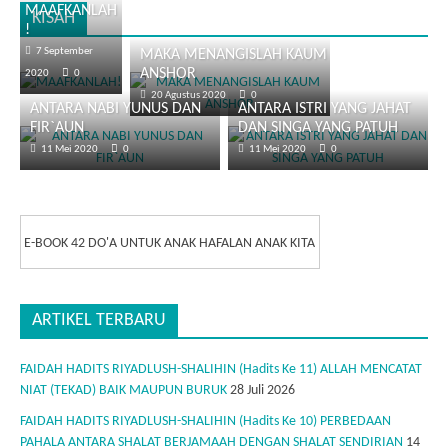
MAAFKANLAH
KISAH
!
7 September
MAKA MENANGISLAH KAUM
ANSHOR
2020
0
20 Agustus 2020
0
ANTARA NABI YUNUS DAN
ANTARA ISTRI YANG JAHAT
FIR`AUN
DAN SINGA YANG PATUH
11 Mei 2020
0
11 Mei 2020
0
E-BOOK 42 DO'A UNTUK ANAK HAFALAN ANAK KITA
ARTIKEL TERBARU
FAIDAH HADITS RIYADLUSH-SHALIHIN (Hadits Ke 11) ALLAH MENCATAT
NIAT (TEKAD) BAIK MAUPUN BURUK
28 Juli 2026
FAIDAH HADITS RIYADLUSH-SHALIHIN (Hadits Ke 10) PERBEDAAN
PAHALA ANTARA SHALAT BERJAMAAH DENGAN SHALAT SENDIRIAN
14