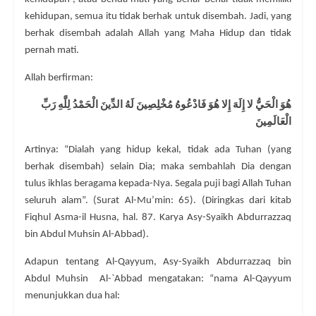
kehidupan, semua itu tidak berhak untuk disembah. Jadi, yang
berhak disembah adalah Allah yang Maha Hidup dan tidak
pernah mati.
Allah berfirman:
هُوَ الْحَيُّ لا إِلَهَ إِلا هُوَ فَادْعُوهُ مُخْلِصِينَ لَهُ الدِّينَ الْحَمْدُ لِلَّهِ رَبِّ
الْعَالَمِينَ
Artinya: “Dialah yang hidup kekal, tidak ada Tuhan (yang
berhak disembah) selain Dia; maka sembahlah Dia dengan
tulus ikhlas beragama kepada-Nya. Segala puji bagi Allah Tuhan
seluruh alam”. (Surat Al-Mu’min: 65). (Diringkas dari kitab
Fiqhul Asma-il Husna, hal. 87. Karya Asy-Syaikh Abdurrazzaq
bin Abdul Muhsin Al-Abbad).
Adapun tentang Al-Qayyum, Asy-Syaikh Abdurrazzaq bin
Abdul Muhsin Al-`Abbad mengatakan: “nama Al-Qayyum
menunjukkan dua hal: