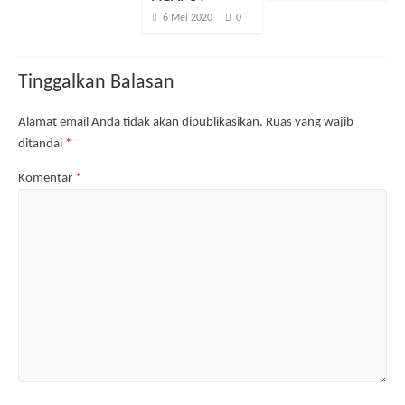
b
u
r
u
a
)
u
)
6 Mei 2020
0
r
)
u
)
Tinggalkan Balasan
Alamat email Anda tidak akan dipublikasikan.
Ruas yang wajib
ditandai
*
Komentar
*