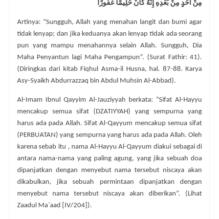
مِنْ أَحَدٍ مِنْ بَعْدِهِ إِنَّهُ كَانَ حَلِيمًا غَفُورًا
Artinya: “Sungguh, Allah yang menahan langit dan bumi agar
tidak lenyap; dan jika keduanya akan lenyap tidak ada seorang
pun yang mampu menahannya selain Allah. Sungguh, Dia
Maha Penyantun lagi Maha Pengampun”. (Surat Fathir: 41).
(Diringkas dari kitab Fiqhul Asma-il Husna, hal. 87-88. Karya
Asy-Syaikh Abdurrazzaq bin Abdul Muhsin Al-Abbad).
Al-Imam Ibnul Qayyim Al-Jauziyyah berkata: “Sifat Al-Hayyu
mencakup semua sifat (DZATIYYAH) yang sempurna yang
harus ada pada Allah. Sifat Al-Qayyum mencakup semua sifat
(PERBUATAN) yang sempurna yang harus ada pada Allah. Oleh
karena sebab itu , nama Al-Hayyu Al-Qayyum diakui sebagai di
antara nama-nama yang paling agung, yang jika sebuah doa
dipanjatkan dengan menyebut nama tersebut niscaya akan
dikabulkan, jika sebuah permintaan dipanjatkan dengan
menyebut nama tersebut niscaya akan diberikan”. (Lihat
Zaadul Ma`aad [IV/204]).