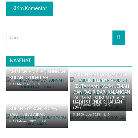
NASEHAT
AMALAN-AMALAN SUNNAH
FAIDAH HADITS RIYADLUSH-
BULAN DZULHIJJAH
SHALIHIN (Hadits Ke 253)
15 Mei 2026
0
KEUTAMAAN KAUM LEMAH
DAN FAQIR DARI KALANGAN
KAUM MUSLIMIN (Bag. 2)
HADITS PENDEK HARIAN
18 Februari 2025
0
(25)
BULAN SYA’BAN, BULAN
YANG DILALAIKAN
24 Oktober 2023
0
17 Februari 2025
0