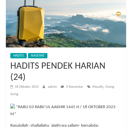
HADITS
NASEHAT
HADITS PENDEK HARIAN
(24)
,
18 Oktober 2023
admin
0 Komentar
Musafir
Orang
Asing
*RABU 03 RABII`UL AAKHIR 1445 H / 18 OKTOBER 2023
M*
Rasulullah -shallallahu `alaihi wa sallam- bersabda: