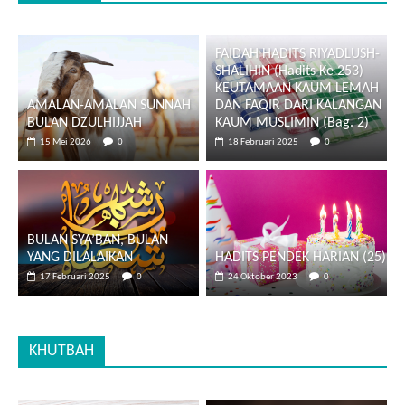
FAIDAH HADITS RIYADLUSH-
SHALIHIN (Hadits Ke 253)
KEUTAMAAN KAUM LEMAH
AMALAN-AMALAN SUNNAH
DAN FAQIR DARI KALANGAN
BULAN DZULHIJJAH
KAUM MUSLIMIN (Bag. 2)
15 Mei 2026
0
18 Februari 2025
0
BULAN SYA’BAN, BULAN
YANG DILALAIKAN
HADITS PENDEK HARIAN (25)
17 Februari 2025
0
24 Oktober 2023
0
KHUTBAH