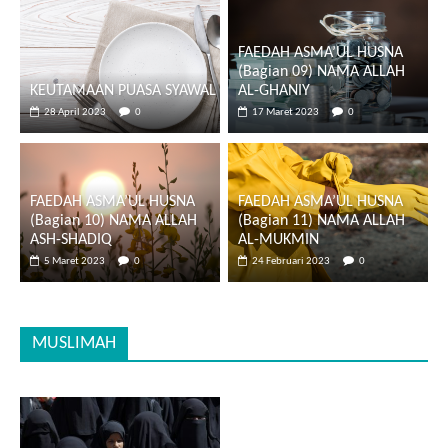
FAEDAH ASMA’UL HUSNA
(Bagian 09) NAMA ALLAH
KEUTAMAAN PUASA SYAWAL
AL-GHANIY
28 April 2023
0
17 Maret 2023
0
FAEDAH ASMA’UL HUSNA
FAEDAH ASMA’UL HUSNA
(Bagian 10) NAMA ALLAH
(Bagian 11) NAMA ALLAH
ASH-SHADIQ
AL-MUKMIN
5 Maret 2023
0
24 Februari 2023
0
MUSLIMAH