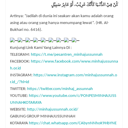
كُنْ فِيْ الدُّنْـيَا كَأَنَّكَ غَرِيْبٌ، أَوْ عَابِرُ سَبِيْلٍ
Artinya: “Jadilah di dunia ini seakan-akan kamu adalah orang
asing atau orang yang hanya menumpang lewat”. (HR. Al-
Bukhari no. 6416).
Kunjungi Link Kami Yang Lainnya Di :
TELEGRAM:
https://t.me/pesantren_minhajussunnah
FACEBOOK:
https://www.facebook.com/www.minhajussunna
h.or.id
INSTAGRAM:
https://www.instagram.com/minhajussunnah.o
r.id_/?hl=id
TWITTER:
https://twitter.com/minhaj_assunnah
YOUTUBE:
https://www.youtube.com/c/PONPESMINHAJUSS
UNNAHKOTARAYA
WEBSITE:
http://minhajussunnah.or.id/
GABUNG GROUP MINHAJUSSUNNAH
KOTARAYA
https://chat.whatsapp.com/CAbynNNhoK9HbYNE