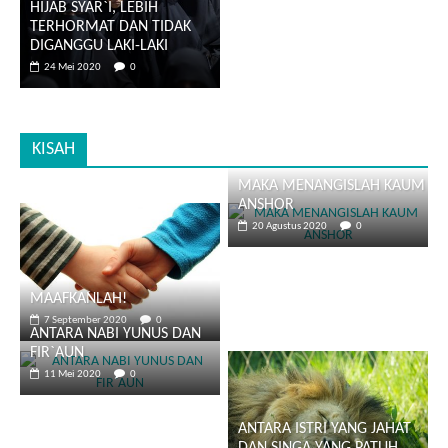
HIJAB SYAR`I, LEBIH
TERHORMAT DAN TIDAK
DIGANGGU LAKI-LAKI
24 Mei 2020
0
KISAH
MAKA MENANGISLAH KAUM
ANSHOR
20 Agustus 2020
0
MAAFKANLAH!
7 September 2020
0
ANTARA NABI YUNUS DAN
FIR`AUN
11 Mei 2020
0
ANTARA ISTRI YANG JAHAT