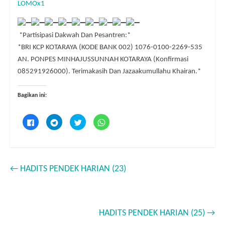
LOMOx1
*Partisipasi Dakwah Dan Pesantren:*
*BRI KCP KOTARAYA (KODE BANK 002) 1076-0100-2269-535
AN. PONPES MINHAJUSSUNNAH KOTARAYA (Konfirmasi
085291926000). Terimakasih Dan Jazaakumullahu Khairan.*
Bagikan ini:
K
K
K
K
l
l
l
l
i
i
i
i
k
k
k
k
u
u
u
u
n
n
n
n
t
t
t
t
u
u
u
u
←
HADITS PENDEK HARIAN (23)
k
k
k
k
m
b
b
b
e
e
e
e
m
r
r
r
b
b
b
b
a
a
a
a
g
g
g
g
i
i
i
i
HADITS PENDEK HARIAN (25)
→
k
d
p
d
a
i
a
i