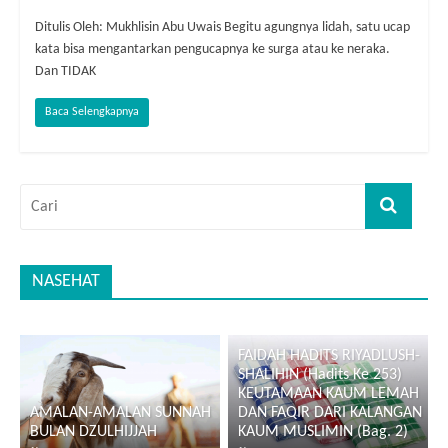
Ditulis Oleh: Mukhlisin Abu Uwais Begitu agungnya lidah, satu ucap
kata bisa mengantarkan pengucapnya ke surga atau ke neraka.
Dan TIDAK
Baca Selengkapnya
NASEHAT
FAIDAH HADITS RIYADLUSH-
SHALIHIN (Hadits Ke 253)
KEUTAMAAN KAUM LEMAH
AMALAN-AMALAN SUNNAH
DAN FAQIR DARI KALANGAN
BULAN DZULHIJJAH
KAUM MUSLIMIN (Bag. 2)