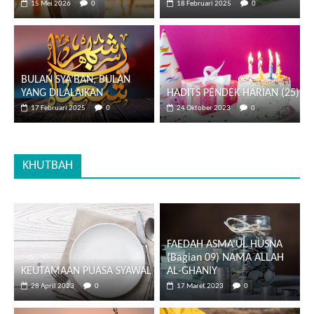
15 Mei 2026
0
18 Februari 2025
0
BULAN SYA’BAN, BULAN
YANG DILALAIKAN
HADITS PENDEK HARIAN (25)
17 Februari 2025
0
24 Oktober 2023
0
KHUTBAH
FAEDAH ASMA’UL HUSNA
(Bagian 09) NAMA ALLAH
KEUTAMAAN PUASA SYAWAL
AL-GHANIY
28 April 2023
0
17 Maret 2023
0