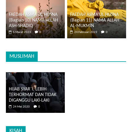
FAEDAH ASMA’UL HUSNA
FAEDAH ASMA’UL HUSNA
(Bagian 10) NAMA ALLAH
(Bagian 11) NAMA ALLAH
ASH-SHADIQ
AL-MUKMIN
5 Maret 2023
0
24 Februari 2023
0
MUSLIMAH
HIJAB SYAR`I, LEBIH
TERHORMAT DAN TIDAK
DIGANGGU LAKI-LAKI
24 Mei 2020
0
KISAH