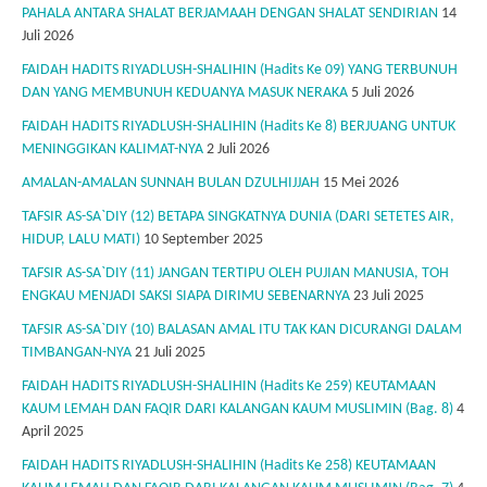
PAHALA ANTARA SHALAT BERJAMAAH DENGAN SHALAT SENDIRIAN
14
Juli 2026
FAIDAH HADITS RIYADLUSH-SHALIHIN (Hadits Ke 09) YANG TERBUNUH
DAN YANG MEMBUNUH KEDUANYA MASUK NERAKA
5 Juli 2026
FAIDAH HADITS RIYADLUSH-SHALIHIN (Hadits Ke 8) BERJUANG UNTUK
MENINGGIKAN KALIMAT-NYA
2 Juli 2026
AMALAN-AMALAN SUNNAH BULAN DZULHIJJAH
15 Mei 2026
TAFSIR AS-SA`DIY (12) BETAPA SINGKATNYA DUNIA (DARI SETETES AIR,
HIDUP, LALU MATI)
10 September 2025
TAFSIR AS-SA`DIY (11) JANGAN TERTIPU OLEH PUJIAN MANUSIA, TOH
ENGKAU MENJADI SAKSI SIAPA DIRIMU SEBENARNYA
23 Juli 2025
TAFSIR AS-SA`DIY (10) BALASAN AMAL ITU TAK KAN DICURANGI DALAM
TIMBANGAN-NYA
21 Juli 2025
FAIDAH HADITS RIYADLUSH-SHALIHIN (Hadits Ke 259) KEUTAMAAN
KAUM LEMAH DAN FAQIR DARI KALANGAN KAUM MUSLIMIN (Bag. 8)
4
April 2025
FAIDAH HADITS RIYADLUSH-SHALIHIN (Hadits Ke 258) KEUTAMAAN