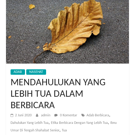
ADAB
NASEHAT
MENDAHULUKAN YANG
LEBIH TUA DALAM
BERBICARA
,
2 Juni 2020
admin
0 Komentar
Adab Berbicara
,
,
Dahulukan Yang Lebih Tua
Etika Berbicara Dengan Yang Lebih Tua
Ibnu
,
Umar Di Tengah Shahabat Senior
Tua