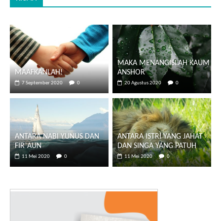
MAKA MENANGISLAH KAUM
MAAFKANLAH!
ANSHOR
7 September 2020
0
20 Agustus 2020
0
ANTARA NABI YUNUS DAN
ANTARA ISTRI YANG JAHAT
FIR`AUN
DAN SINGA YANG PATUH
11 Mei 2020
0
11 Mei 2020
0