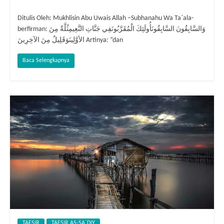
Ditulis Oleh: Mukhlisin Abu Uwais Allah –Subhanahu Wa Ta`ala-
berfirman: وَالسَّابِقُونَ السَّابِقُونَأُولَئِكَ الْمُقَرَّبُونَفِي جَنَّاتِ النَّعِيمِثُلَّةٌ مِنَ
الأوَّلِينَوَقَلِيلٌ مِنَ الآخِرِينَ Artinya: “dan
Baca Selengkapnya
TAFSIR
TAFSIR AS-SA`DIY