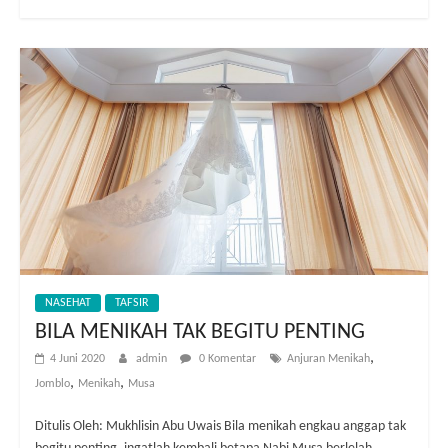
NASEHAT
TAFSIR
BILA MENIKAH TAK BEGITU PENTING
,
4 Juni 2020
admin
0 Komentar
Anjuran Menikah
,
,
Jomblo
Menikah
Musa
Ditulis Oleh: Mukhlisin Abu Uwais Bila menikah engkau anggap tak