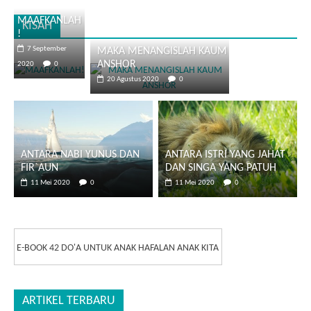
MAAFKANLAH
KISAH
!
7 September
MAKA MENANGISLAH KAUM
ANSHOR
2020
0
20 Agustus 2020
0
ANTARA NABI YUNUS DAN
ANTARA ISTRI YANG JAHAT
FIR`AUN
DAN SINGA YANG PATUH
11 Mei 2020
0
11 Mei 2020
0
E-BOOK 42 DO'A UNTUK ANAK HAFALAN ANAK KITA
ARTIKEL TERBARU