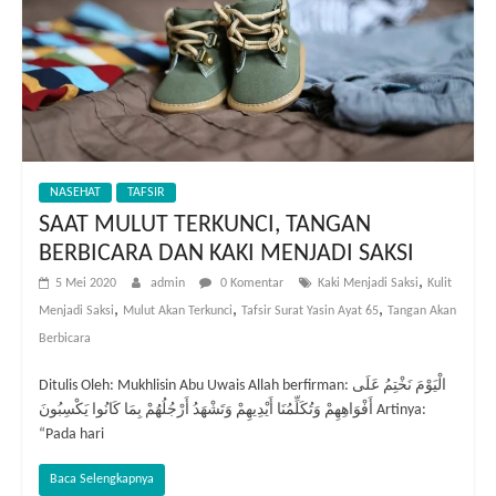
NASEHAT
TAFSIR
SAAT MULUT TERKUNCI, TANGAN
BERBICARA DAN KAKI MENJADI SAKSI
,
5 Mei 2020
admin
0 Komentar
Kaki Menjadi Saksi
Kulit
,
,
,
Menjadi Saksi
Mulut Akan Terkunci
Tafsir Surat Yasin Ayat 65
Tangan Akan
Berbicara
Ditulis Oleh: Mukhlisin Abu Uwais Allah berfirman: الْيَوْمَ نَخْتِمُ عَلَى
أَفْوَاهِهِمْ وَتُكَلِّمُنَا أَيْدِيهِمْ وَتَشْهَدُ أَرْجُلُهُمْ بِمَا كَانُوا يَكْسِبُونَ Artinya:
“Pada hari
Baca Selengkapnya