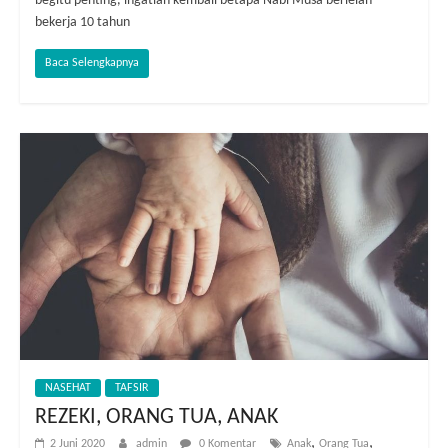
begitu penting, ingatlah kembali betapa Nabi Musa berlelah
bekerja 10 tahun
Baca Selengkapnya
NASEHAT
TAFSIR
REZEKI, ORANG TUA, ANAK
,
,
2 Juni 2020
admin
0 Komentar
Anak
Orang Tua