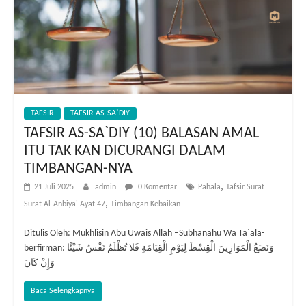
TAFSIR
TAFSIR AS-SA`DIY
TAFSIR AS-SA`DIY (10) BALASAN AMAL
ITU TAK KAN DICURANGI DALAM
TIMBANGAN-NYA
,
21 Juli 2025
admin
0 Komentar
Pahala
Tafsir Surat
,
Surat Al-Anbiya' Ayat 47
Timbangan Kebaikan
Ditulis Oleh: Mukhlisin Abu Uwais Allah –Subhanahu Wa Ta`ala-
berfirman: وَنَضَعُ الْمَوَازِينَ الْقِسْطَ لِيَوْمِ الْقِيَامَةِ فَلا تُظْلَمُ نَفْسٌ شَيْئًا
وَإِنْ كَانَ
Baca Selengkapnya