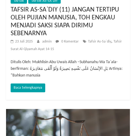
TAFSIR
TAFSIR AS-SA`DIY
TAFSIR AS-SA`DIY (11) JANGAN TERTIPU
OLEH PUJIAN MANUSIA, TOH ENGKAU
MENJADI SAKSI SIAPA DIRIMU
SEBENARNYA
,
23 Juli 2025
admin
0 Komentar
Tafsir As-Sa`diy
Tafsir
Surat Al-Qiyamah Ayat 14-15
Ditulis Oleh: Mukhlisin Abu Uwais Allah –Subhanahu Wa Ta`ala-
berfirman: بَلِ الإنْسَانُ عَلَى نَفْسِهِ بَصِيرَةٌ وَلَوْ أَلْقَى مَعَاذِيرَهُ Artinya:
“Bahkan manusia
Baca Selengkapnya