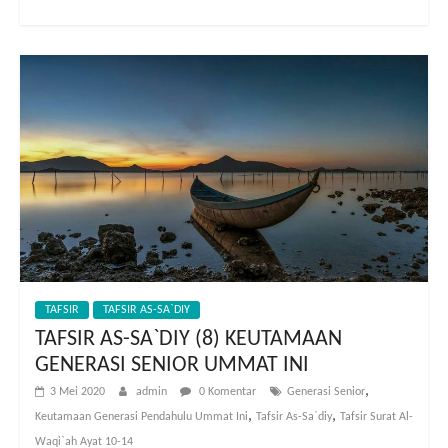
TAFSIR
TAFSIR AS-SA`DIY
TAFSIR AS-SA`DIY (8) KEUTAMAAN
GENERASI SENIOR UMMAT INI
,
3 Mei 2020
admin
0 Komentar
Generasi Senior
,
,
Keutamaan Generasi Pendahulu Ummat Ini
Tafsir As-Sa`diy
Tafsir Surat Al-
Waqi`ah Ayat 10-14