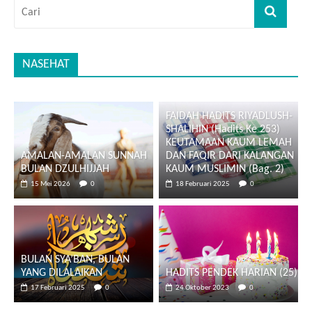
NASEHAT
FAIDAH HADITS RIYADLUSH-
SHALIHIN (Hadits Ke 253)
KEUTAMAAN KAUM LEMAH
AMALAN-AMALAN SUNNAH
DAN FAQIR DARI KALANGAN
BULAN DZULHIJJAH
KAUM MUSLIMIN (Bag. 2)
15 Mei 2026
0
18 Februari 2025
0
BULAN SYA’BAN, BULAN
YANG DILALAIKAN
HADITS PENDEK HARIAN (25)
17 Februari 2025
0
24 Oktober 2023
0