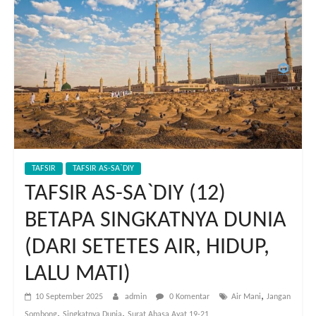
TAFSIR
TAFSIR AS-SA`DIY
TAFSIR AS-SA`DIY (12)
BETAPA SINGKATNYA DUNIA
(DARI SETETES AIR, HIDUP,
LALU MATI)
,
10 September 2025
admin
0 Komentar
Air Mani
Jangan
,
,
Sombong
Singkatnya Dunia
Surat Abasa Ayat 19-21