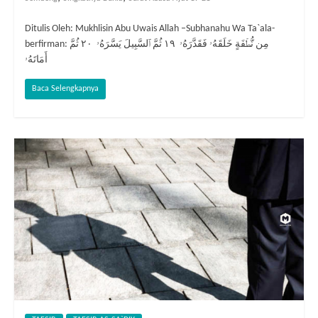
Ditulis Oleh: Mukhlisin Abu Uwais Allah –Subhanahu Wa Ta`ala-
berfirman: مِن نُّطۡفَةٍ خَلَقَهُۥ فَقَدَّرَهُۥ ١٩ ثُمَّ ٱلسَّبِيلَ يَسَّرَهُۥ ٢٠ ثُمَّ
أَمَاتَهُۥ
Baca Selengkapnya