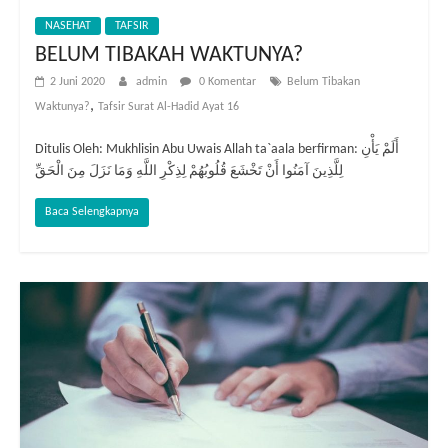
NASEHAT
TAFSIR
BELUM TIBAKAH WAKTUNYA?
2 Juni 2020
admin
0 Komentar
Belum Tibakan
,
Waktunya?
Tafsir Surat Al-Hadid Ayat 16
Ditulis Oleh: Mukhlisin Abu Uwais Allah ta`aala berfirman: أَلَمْ يَأْنِ
لِلَّذِينَ آمَنُوا أَنْ تَخْشَعَ قُلُوبُهُمْ لِذِكْرِ اللَّهِ وَمَا نَزَلَ مِنَ الْحَقِّ
Baca Selengkapnya