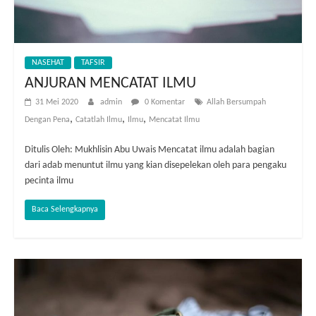
NASEHAT
TAFSIR
ANJURAN MENCATAT ILMU
31 Mei 2020
admin
0 Komentar
Allah Bersumpah
,
,
,
Dengan Pena
Catatlah Ilmu
Ilmu
Mencatat Ilmu
Ditulis Oleh: Mukhlisin Abu Uwais Mencatat ilmu adalah bagian
dari adab menuntut ilmu yang kian disepelekan oleh para pengaku
pecinta ilmu
Baca Selengkapnya