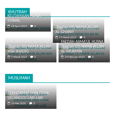
KHUTBAH
KEUTAMAAN PUASA
SYAWAL
FAEDAH ASMA’UL HUSNA
28 April 2023
0
(Bagian 09) NAMA ALLAH
AL-GHANIY
17 Maret 2023
0
FAEDAH ASMA’UL HUSNA
FAEDAH ASMA’UL HUSNA
(Bagian 10) NAMA ALLAH
(Bagian 11) NAMA ALLAH
ASH-SHADIQ
AL-MUKMIN
5 Maret 2023
0
24 Februari 2023
0
MUSLIMAH
HIJAB SYAR`I, LEBIH
TERHORMAT DAN TIDAK
DIGANGGU LAKI-LAKI
24 Mei 2020
0