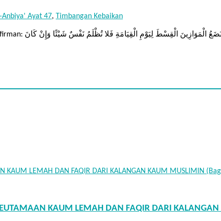
l-Anbiya' Ayat 47
,
Timbangan Kebaikan
Ditulis Oleh: Mukhlisin Abu Uwais Allah –Subhanahu Wa Ta`ala- berfirman: َعُ الْمَوَازِينَ الْقِسْطَ لِيَوْمِ الْقِيَامَةِ فَلا تُظْلَمُ نَفْسٌ شَيْئًا وَإِنْ كَانَ
3) KEUTAMAAN KAUM LEMAH DAN FAQIR DARI KALANGAN 