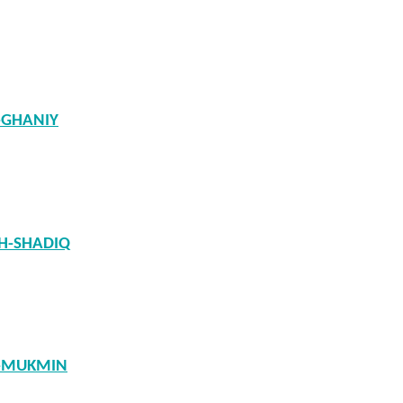
-GHANIY
SH-SHADIQ
L-MUKMIN