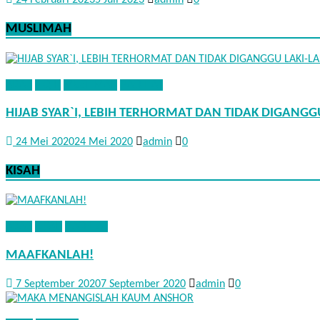
24 Februari 2023
5 Juli 2023
admin
0
MUSLIMAH
ADAB
FIQIH
MUSLIMAH
NASEHAT
HIJAB SYAR`I, LEBIH TERHORMAT DAN TIDAK DIGANGGU
24 Mei 2020
24 Mei 2020
admin
0
KISAH
ADAB
KISAH
NASEHAT
MAAFKANLAH!
7 September 2020
7 September 2020
admin
0