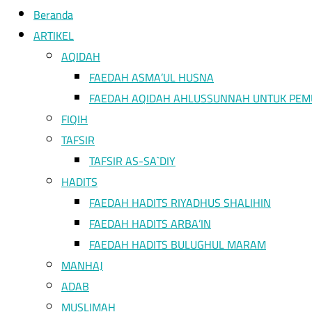
Beranda
bagian
dari
ARTIKEL
ajaran
AQIDAH
Islam
FAEDAH ASMA’UL HUSNA
FAEDAH AQIDAH AHLUSSUNNAH UNTUK PEM
FIQIH
TAFSIR
TAFSIR AS-SA`DIY
HADITS
FAEDAH HADITS RIYADHUS SHALIHIN
FAEDAH HADITS ARBA’IN
FAEDAH HADITS BULUGHUL MARAM
MANHAJ
ADAB
MUSLIMAH