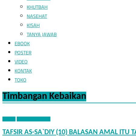
KHUTBAH
NASEHAT
KISAH
TANYA JAWAB
EBOOK
POSTER
VIDEO
KONTAK
TOKO
Timbangan Kebaikan
TAFSIR
TAFSIR AS-SA`DIY
TAFSIR AS-SA`DIY (10) BALASAN AMAL IT