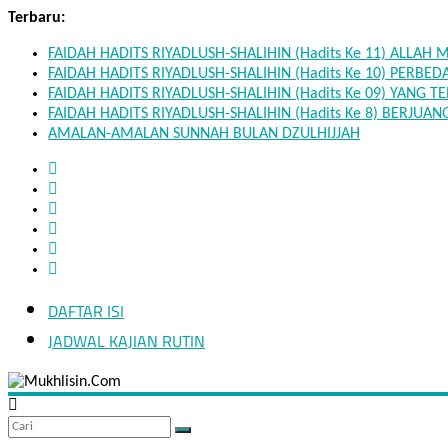
Skip
Terbaru:
to
FAIDAH HADITS RIYADLUSH-SHALIHIN (Hadits Ke 11) ALLAH
content
FAIDAH HADITS RIYADLUSH-SHALIHIN (Hadits Ke 10) PER
FAIDAH HADITS RIYADLUSH-SHALIHIN (Hadits Ke 09) YA
FAIDAH HADITS RIYADLUSH-SHALIHIN (Hadits Ke 8) BERJU
AMALAN-AMALAN SUNNAH BULAN DZULHIJJAH
DAFTAR ISI
Mukhlisin.Com
JADWAL KAJIAN RUTIN
Hidup
seperti
orang
asing
adalah