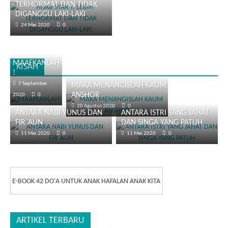
TERHORMAT DAN TIDAK
DIGANGGU LAKI-LAKI
24 Mei 2020
0
MAAFKANLAH
KISAH
!
7 September
MAKA MENANGISLAH KAUM
ANSHOR
2020
0
20 Agustus 2020
0
ANTARA NABI YUNUS DAN
ANTARA ISTRI YANG JAHAT
FIR`AUN
DAN SINGA YANG PATUH
11 Mei 2020
0
11 Mei 2020
0
E-BOOK 42 DO'A UNTUK ANAK HAFALAN ANAK KITA
ARTIKEL TERBARU