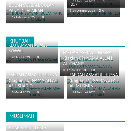
18 Februari 2025
0
(25)
BULAN SYA’BAN, BULAN
YANG DILALAIKAN
24 Oktober 2023
0
17 Februari 2025
0
KHUTBAH
KEUTAMAAN PUASA
SYAWAL
FAEDAH ASMA’UL HUSNA
28 April 2023
0
(Bagian 09) NAMA ALLAH
AL-GHANIY
17 Maret 2023
0
FAEDAH ASMA’UL HUSNA
FAEDAH ASMA’UL HUSNA
(Bagian 10) NAMA ALLAH
(Bagian 11) NAMA ALLAH
ASH-SHADIQ
AL-MUKMIN
5 Maret 2023
0
24 Februari 2023
0
MUSLIMAH
HIJAB SYAR`I, LEBIH