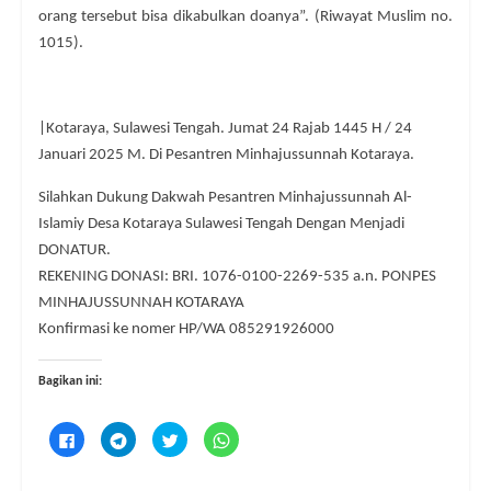
orang tersebut bisa dikabulkan doanya”. (Riwayat Muslim no.
1015).
|Kotaraya, Sulawesi Tengah. Jumat 24 Rajab 1445 H / 24
Januari 2025 M. Di Pesantren Minhajussunnah Kotaraya.
Silahkan Dukung Dakwah Pesantren Minhajussunnah Al-
Islamiy Desa Kotaraya Sulawesi Tengah Dengan Menjadi
DONATUR.
REKENING DONASI: BRI. 1076-0100-2269-535 a.n. PONPES
MINHAJUSSUNNAH KOTARAYA
Konfirmasi ke nomer HP/WA 085291926000
Bagikan ini:
K
K
K
K
l
l
l
l
i
i
i
i
k
k
k
k
u
u
u
u