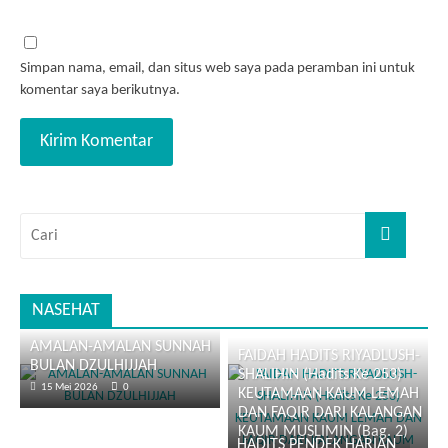
Simpan nama, email, dan situs web saya pada peramban ini untuk
komentar saya berikutnya.
NASEHAT
AMALAN-AMALAN SUNNAH
FAIDAH HADITS RIYADLUSH-
BULAN DZULHIJJAH
SHALIHIN (Hadits Ke 253)
15 Mei 2026
0
KEUTAMAAN KAUM LEMAH
DAN FAQIR DARI KALANGAN
KAUM MUSLIMIN (Bag. 2)
HADITS PENDEK HARIAN