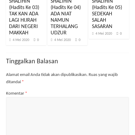
SHALIHIN
SHALIHIN
SHALIHIN
d
a
l
a
e
y
a
y
(Hadits Ke 03)
(Hadits Ke 04)
(Hadits Ke 05)
l
a
y
a
a
n
a
n
TAK KAN ADA
ADA NIAT
SEDEKAH
y
g
n
g
a
b
g
b
LAGI HIJRAH
NAMUN
SALAH
n
a
b
a
DARI NEGERI
TERHALANG
SASARAN
g
r
a
r
b
u
r
u
MAKKAH
UDZUR
a
)
u
)
4 Mei 2020
0
r
)
4 Mei 2020
0
4 Mei 2020
0
u
)
Tinggalkan Balasan
Alamat email Anda tidak akan dipublikasikan.
Ruas yang wajib
ditandai
*
Komentar
*