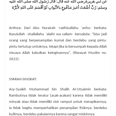
عن أَبي هريرةرضي الله عنه قَالَ: قَالَ رَسُول الله صلى الله عليه
وسلم: رُبَّ أشْعَثَ أغبرَ مَدْفُوعٍ بالأبْوابِ لَوْ أقْسَمَ عَلَى اللهِ لأَبَرَّهُ
Artinya: Dari Abu Hurairah -radhiyallahu `anhu- berkata:
Rasulullah -shallallahu `alaihi wa sallam- bersabda: “bisa jadi
orang yang berpenampilan kumal dan berdebu yang pintu-
pintu tertutup untuknya, tetapi jika ia bersumpah kepada Allah
niscaya Allah kabulkan keinginannya”. (Riwayat Muslim no.
2622).
SYARAH SINGKAT:
Asy-Syaikh Muhammad bin Shalih Al-Utsaimin berkata:
Rambutnya tidak teratur (acak-acakan) karena tidak memiliki
minyak atau tidak memiliki sisir ramput untuk merapikannya,
ia tidak begitu memperhatikan penampilan fisiknya. berdebu
kulitnya, berdebu pakaiannya karena sangat miskinnya.