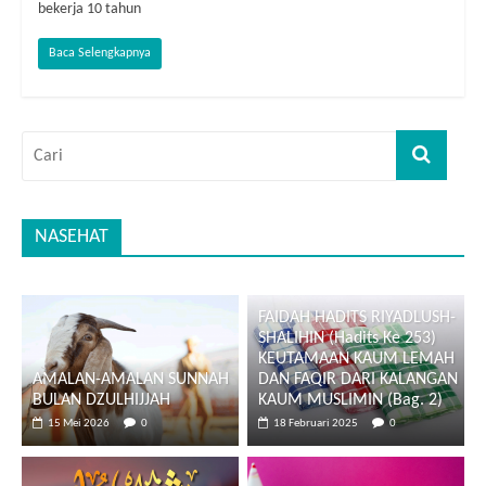
bekerja 10 tahun
Baca Selengkapnya
NASEHAT
FAIDAH HADITS RIYADLUSH-
SHALIHIN (Hadits Ke 253)
KEUTAMAAN KAUM LEMAH
AMALAN-AMALAN SUNNAH
DAN FAQIR DARI KALANGAN
BULAN DZULHIJJAH
KAUM MUSLIMIN (Bag. 2)
15 Mei 2026
0
18 Februari 2025
0