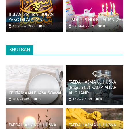
BULAN SYA’BAN, BULAN
YANG DILALAIKAN
HADITS PENDEK HARIAN (25)
17 Februari 2025
0
24 Oktober 2023
0
KHUTBAH
FAEDAH ASMA’UL HUSNA
(Bagian 09) NAMA ALLAH
KEUTAMAAN PUASA SYAWAL
AL-GHANIY
28 April 2023
0
17 Maret 2023
0
FAEDAH ASMA’UL HUSNA
FAEDAH ASMA’UL HUSNA