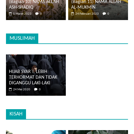
(Bagian 10) NAMA ALLAH
(Bagian 11) NAMA ALLAH
ASH-SHADIQ
AL-MUKMIN
5 Maret 2023
0
24 Februari 2023
0
MUSLIMAH
HIJAB SYAR`I, LEBIH
TERHORMAT DAN TIDAK
DIGANGGU LAKI-LAKI
24 Mei 2020
0
KISAH