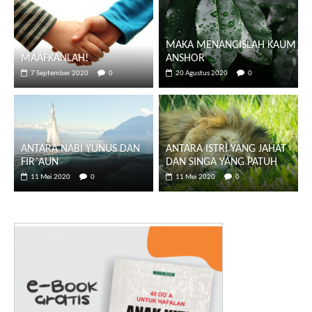
MAKA MENANGISLAH KAUM
MAAFKANLAH!
ANSHOR
7 September 2020
0
20 Agustus 2020
0
ANTARA NABI YUNUS DAN
ANTARA ISTRI YANG JAHAT
FIR`AUN
DAN SINGA YANG PATUH
11 Mei 2020
0
11 Mei 2020
0