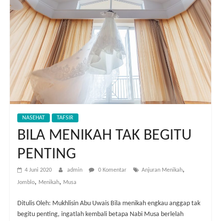
NASEHAT
TAFSIR
BILA MENIKAH TAK BEGITU
PENTING
,
4 Juni 2020
admin
0 Komentar
Anjuran Menikah
,
,
Jomblo
Menikah
Musa
Ditulis Oleh: Mukhlisin Abu Uwais Bila menikah engkau anggap tak
begitu penting, ingatlah kembali betapa Nabi Musa berlelah