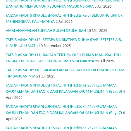
FAIDAH HADITS RIYADLUSH-SHALIHIN (Hadits Ke 09) YANG TERBUNUH
DAN YANG MEMBUNUH KEDUANYA MASUK NERAKA
5 Juli 2026
FAIDAH HADITS RIYADLUSH-SHALIHIN (Hadits Ke 8) BERJUANG UNTUK
MENINGGIKAN KALIMAT-NYA
2 Juli 2026
AMALAN-AMALAN SUNNAH BULAN DZULHIJJAH
15 Mei 2026
TAFSIR AS-SA`DIY (12) BETAPA SINGKATNYA DUNIA (DARI SETETES AIR,
HIDUP, LALU MATI)
10 September 2025
TAFSIR AS-SA`DIY (11) JANGAN TERTIPU OLEH PUJIAN MANUSIA, TOH
ENGKAU MENJADI SAKSI SIAPA DIRIMU SEBENARNYA
23 Juli 2025
TAFSIR AS-SA`DIY (10) BALASAN AMAL ITU TAK KAN DICURANGI DALAM
TIMBANGAN-NYA
21 Juli 2025
FAIDAH HADITS RIYADLUSH-SHALIHIN (Hadits Ke 259) KEUTAMAAN
KAUM LEMAH DAN FAQIR DARI KALANGAN KAUM MUSLIMIN (Bag. 8)
4
April 2025
FAIDAH HADITS RIYADLUSH-SHALIHIN (Hadits Ke 258) KEUTAMAAN
KAUM LEMAH DAN FAQIR DARI KALANGAN KAUM MUSLIMIN (Bag. 7)
4
April 2025
FAIDAH HADITS RIYADLUSH-SHALIHIN (Hadits Ke 257) KEUTAMAAN