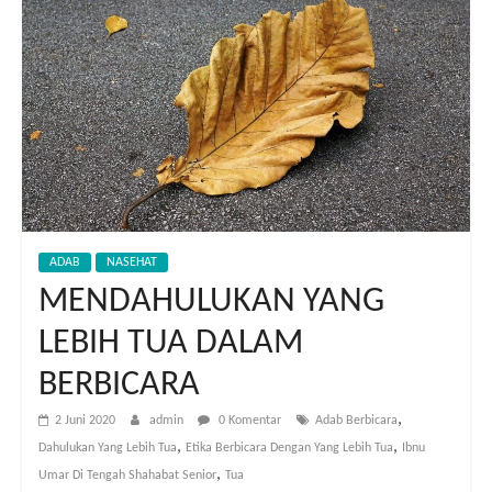
ADAB
NASEHAT
MENDAHULUKAN YANG
LEBIH TUA DALAM
BERBICARA
,
2 Juni 2020
admin
0 Komentar
Adab Berbicara
,
,
Dahulukan Yang Lebih Tua
Etika Berbicara Dengan Yang Lebih Tua
Ibnu
,
Umar Di Tengah Shahabat Senior
Tua