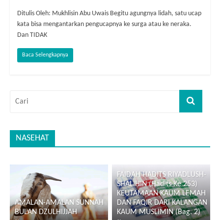
Ditulis Oleh: Mukhlisin Abu Uwais Begitu agungnya lidah, satu ucap
kata bisa mengantarkan pengucapnya ke surga atau ke neraka.
Dan TIDAK
Baca Selengkapnya
NASEHAT
FAIDAH HADITS RIYADLUSH-
SHALIHIN (Hadits Ke 253)
KEUTAMAAN KAUM LEMAH
AMALAN-AMALAN SUNNAH
DAN FAQIR DARI KALANGAN
BULAN DZULHIJJAH
KAUM MUSLIMIN (Bag. 2)