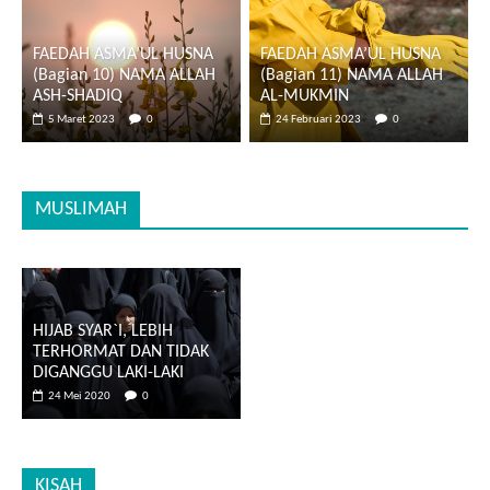
FAEDAH ASMA’UL HUSNA
FAEDAH ASMA’UL HUSNA
(Bagian 10) NAMA ALLAH
(Bagian 11) NAMA ALLAH
ASH-SHADIQ
AL-MUKMIN
5 Maret 2023
0
24 Februari 2023
0
MUSLIMAH
HIJAB SYAR`I, LEBIH
TERHORMAT DAN TIDAK
DIGANGGU LAKI-LAKI
24 Mei 2020
0
KISAH