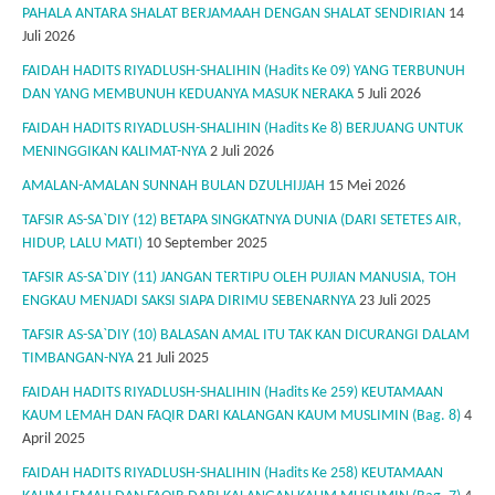
PAHALA ANTARA SHALAT BERJAMAAH DENGAN SHALAT SENDIRIAN
14
Juli 2026
FAIDAH HADITS RIYADLUSH-SHALIHIN (Hadits Ke 09) YANG TERBUNUH
DAN YANG MEMBUNUH KEDUANYA MASUK NERAKA
5 Juli 2026
FAIDAH HADITS RIYADLUSH-SHALIHIN (Hadits Ke 8) BERJUANG UNTUK
MENINGGIKAN KALIMAT-NYA
2 Juli 2026
AMALAN-AMALAN SUNNAH BULAN DZULHIJJAH
15 Mei 2026
TAFSIR AS-SA`DIY (12) BETAPA SINGKATNYA DUNIA (DARI SETETES AIR,
HIDUP, LALU MATI)
10 September 2025
TAFSIR AS-SA`DIY (11) JANGAN TERTIPU OLEH PUJIAN MANUSIA, TOH
ENGKAU MENJADI SAKSI SIAPA DIRIMU SEBENARNYA
23 Juli 2025
TAFSIR AS-SA`DIY (10) BALASAN AMAL ITU TAK KAN DICURANGI DALAM
TIMBANGAN-NYA
21 Juli 2025
FAIDAH HADITS RIYADLUSH-SHALIHIN (Hadits Ke 259) KEUTAMAAN
KAUM LEMAH DAN FAQIR DARI KALANGAN KAUM MUSLIMIN (Bag. 8)
4
April 2025
FAIDAH HADITS RIYADLUSH-SHALIHIN (Hadits Ke 258) KEUTAMAAN