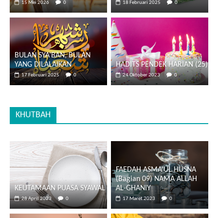
15 Mei 2026
0
18 Februari 2025
0
BULAN SYA’BAN, BULAN
YANG DILALAIKAN
HADITS PENDEK HARIAN (25)
17 Februari 2025
0
24 Oktober 2023
0
KHUTBAH
FAEDAH ASMA’UL HUSNA
(Bagian 09) NAMA ALLAH
KEUTAMAAN PUASA SYAWAL
AL-GHANIY
28 April 2023
0
17 Maret 2023
0