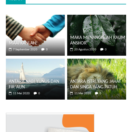
MAKA MENANGISLAH KAUM
MAAFKANLAH!
ANSHOR
7 September 2020
0
20 Agustus 2020
0
ANTARA NABI YUNUS DAN
ANTARA ISTRI YANG JAHAT
FIR`AUN
DAN SINGA YANG PATUH
11 Mei 2020
0
11 Mei 2020
0