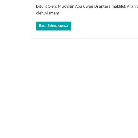
Ditulis Oleh: Mukhlisin Abu Uwais Di antara makhluk Allah
oleh Al-Imam
Baca Selengkapnya