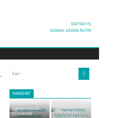
IAN
DAFTAR ISI
JADWAL KAJIAN RUTIN
NASEHAT
FAIDAH HADITS
AMALAN-AMALAN
RIYADLUSH-SHALIHIN
SUNNAH BULAN
(Hadits Ke 253)
DZULHIJJAH
KEUTAMAAN KAUM