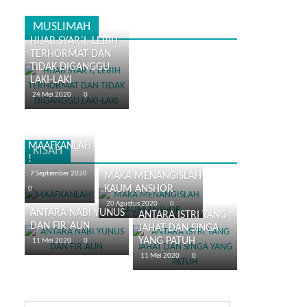
MUSLIMAH
HIJAB SYAR`I, LEBIH
TERHORMAT DAN
TIDAK DIGANGGU
LAKI-LAKI
24 Mei 2020
0
MAAFKANLAH
KISAH
!
7 September 2020
MAKA MENANGISLAH
KAUM ANSHOR
0
20 Agustus 2020
0
ANTARA NABI YUNUS
ANTARA ISTRI YANG
DAN FIR`AUN
JAHAT DAN SINGA
YANG PATUH
11 Mei 2020
0
11 Mei 2020
0