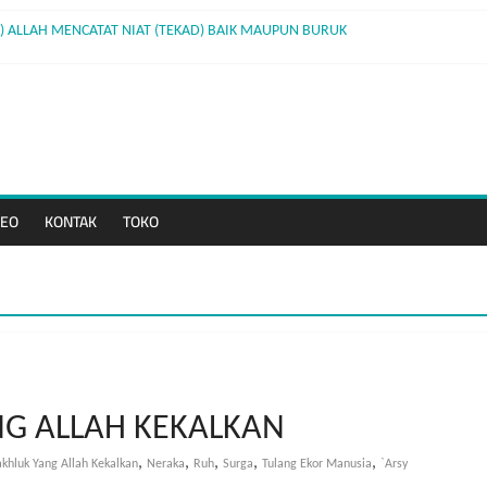
11) ALLAH MENCATAT NIAT (TEKAD) BAIK MAUPUN BURUK
 10) PERBEDAAN PAHALA ANTARA SHALAT BERJAMAAH DENGAN SHALAT SENDIR
e 09) YANG TERBUNUH DAN YANG MEMBUNUH KEDUANYA MASUK NERAKA
 8) BERJUANG UNTUK MENINGGIKAN KALIMAT-NYA
DEO
KONTAK
TOKO
G ALLAH KEKALKAN
,
,
,
,
,
khluk Yang Allah Kekalkan
Neraka
Ruh
Surga
Tulang Ekor Manusia
`Arsy