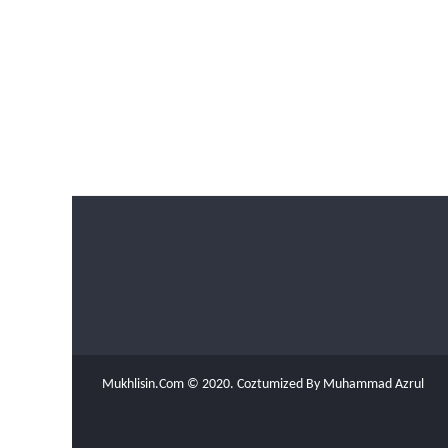
Mukhlisin.Com © 2020. Coztumized By Muhammad Azrul