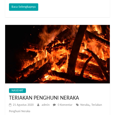
Baca Selengkapnya
NASEHAT
TERIAKAN PENGHUNI NERAKA
,
21 Agustus 2020
admin
0 Komentar
Neraka
Teriakan
Penghuni Neraka