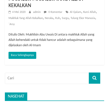
KEKALKAN
,
,
4 Mei 2020
admin
0 Komentar
Al-Qalam
Kursi Allah
,
,
,
,
,
Makhluk Yang Allah Kekalkan
Neraka
Ruh
Surga
Tulang Ekor Manusia
`Arsy
Ditulis Oleh: Mukhlisin Abu Uwais Di antara makhluk Allah yang
Allah kehendaki untuk tidak hancur adalah sebagaimana yang
dijelaskan oleh Al-Imam
Baca Selengkapnya
NASEHAT