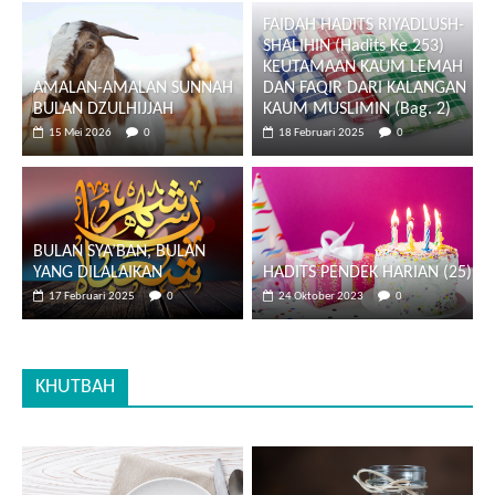
FAIDAH HADITS RIYADLUSH-
SHALIHIN (Hadits Ke 253)
KEUTAMAAN KAUM LEMAH
AMALAN-AMALAN SUNNAH
DAN FAQIR DARI KALANGAN
BULAN DZULHIJJAH
KAUM MUSLIMIN (Bag. 2)
15 Mei 2026
0
18 Februari 2025
0
BULAN SYA’BAN, BULAN
YANG DILALAIKAN
HADITS PENDEK HARIAN (25)
17 Februari 2025
0
24 Oktober 2023
0
KHUTBAH