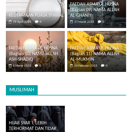
FAEDAH ASMA’UL HUSNA
(Bagian 09) NAMA ALLAH
KEUTAMAAN PUASA SYAWAL
AL-GHANIY
28 April 2023
0
17 Maret 2023
0
FAEDAH ASMA’UL HUSNA
FAEDAH ASMA’UL HUSNA
(Bagian 10) NAMA ALLAH
(Bagian 11) NAMA ALLAH
ASH-SHADIQ
AL-MUKMIN
5 Maret 2023
0
24 Februari 2023
0
MUSLIMAH
HIJAB SYAR`I, LEBIH
TERHORMAT DAN TIDAK