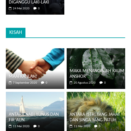
DIGANGGU LAKI-LAKI
24 Mei 2020
0
KISAH
MAKA MENANGISLAH KAUM
MAAFKANLAH!
ANSHOR
7 September 2020
0
20 Agustus 2020
0
ANTARA NABI YUNUS DAN
ANTARA ISTRI YANG JAHAT
FIR`AUN
DAN SINGA YANG PATUH
11 Mei 2020
0
11 Mei 2020
0