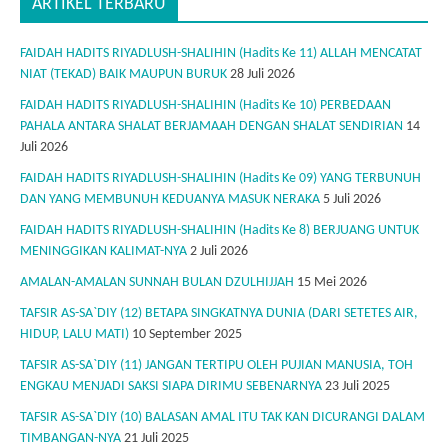
ARTIKEL TERBARU
FAIDAH HADITS RIYADLUSH-SHALIHIN (Hadits Ke 11) ALLAH MENCATAT
NIAT (TEKAD) BAIK MAUPUN BURUK
28 Juli 2026
FAIDAH HADITS RIYADLUSH-SHALIHIN (Hadits Ke 10) PERBEDAAN
PAHALA ANTARA SHALAT BERJAMAAH DENGAN SHALAT SENDIRIAN
14
Juli 2026
FAIDAH HADITS RIYADLUSH-SHALIHIN (Hadits Ke 09) YANG TERBUNUH
DAN YANG MEMBUNUH KEDUANYA MASUK NERAKA
5 Juli 2026
FAIDAH HADITS RIYADLUSH-SHALIHIN (Hadits Ke 8) BERJUANG UNTUK
MENINGGIKAN KALIMAT-NYA
2 Juli 2026
AMALAN-AMALAN SUNNAH BULAN DZULHIJJAH
15 Mei 2026
TAFSIR AS-SA`DIY (12) BETAPA SINGKATNYA DUNIA (DARI SETETES AIR,
HIDUP, LALU MATI)
10 September 2025
TAFSIR AS-SA`DIY (11) JANGAN TERTIPU OLEH PUJIAN MANUSIA, TOH
ENGKAU MENJADI SAKSI SIAPA DIRIMU SEBENARNYA
23 Juli 2025
TAFSIR AS-SA`DIY (10) BALASAN AMAL ITU TAK KAN DICURANGI DALAM
TIMBANGAN-NYA
21 Juli 2025