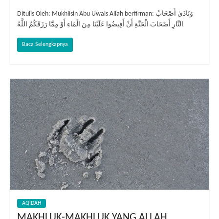
Ditulis Oleh: Mukhlisin Abu Uwais Allah berfirman: وَنَادَىٰ أَصْحَابُ
النَّارِ أَصْحَابَ الْجَنَّةِ أَنْ أَفِيضُوا عَلَيْنَا مِنَ الْمَاءِ أَوْ مِمَّا رَزَقَكُمُ اللَّهُ
Baca Selengkapnya
AQIDAH
MAKHLUK-MAKHLUK YANG ALLAH