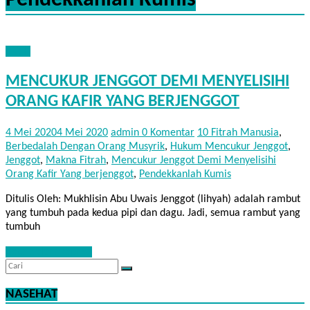
Pendekkanlah Kumis
FIQIH
MENCUKUR JENGGOT DEMI MENYELISIHI
ORANG KAFIR YANG BERJENGGOT
4 Mei 2020
4 Mei 2020
admin
0 Komentar
10 Fitrah Manusia
,
Berbedalah Dengan Orang Musyrik
,
Hukum Mencukur Jenggot
,
Jenggot
,
Makna Fitrah
,
Mencukur Jenggot Demi Menyelisihi
Orang Kafir Yang berjenggot
,
Pendekkanlah Kumis
Ditulis Oleh: Mukhlisin Abu Uwais Jenggot (lihyah) adalah rambut
yang tumbuh pada kedua pipi dan dagu. Jadi, semua rambut yang
tumbuh
Baca Selengkapnya
NASEHAT