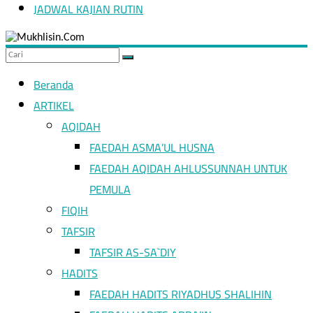
JADWAL KAJIAN RUTIN
Hidup
seperti
orang
asing
Beranda
adalah
bagian
ARTIKEL
dari
AQIDAH
ajaran
Islam
FAEDAH ASMA’UL HUSNA
FAEDAH AQIDAH AHLUSSUNNAH UNTUK
PEMULA
FIQIH
TAFSIR
TAFSIR AS-SA`DIY
HADITS
FAEDAH HADITS RIYADHUS SHALIHIN