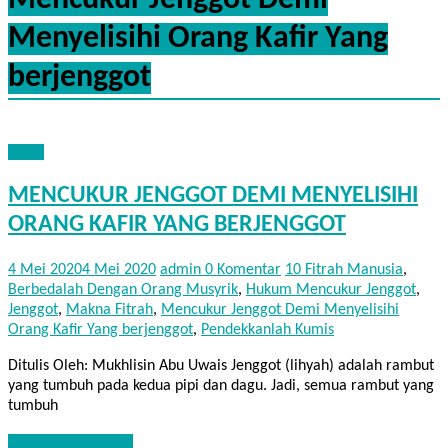
Mencukur Jenggot Demi
Menyelisihi Orang Kafir Yang
berjenggot
FIQIH
MENCUKUR JENGGOT DEMI MENYELISIHI
ORANG KAFIR YANG BERJENGGOT
4 Mei 2020
4 Mei 2020
admin
0 Komentar
10 Fitrah Manusia
,
Berbedalah Dengan Orang Musyrik
,
Hukum Mencukur Jenggot
,
Jenggot
,
Makna Fitrah
,
Mencukur Jenggot Demi Menyelisihi
Orang Kafir Yang berjenggot
,
Pendekkanlah Kumis
Ditulis Oleh: Mukhlisin Abu Uwais Jenggot (lihyah) adalah rambut
yang tumbuh pada kedua pipi dan dagu. Jadi, semua rambut yang
tumbuh
Baca Selengkapnya