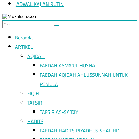
JADWAL KAJIAN RUTIN
Hidup
seperti
orang
asing
Beranda
adalah
bagian
ARTIKEL
dari
AQIDAH
ajaran
Islam
FAEDAH ASMA’UL HUSNA
FAEDAH AQIDAH AHLUSSUNNAH UNTUK
PEMULA
FIQIH
TAFSIR
TAFSIR AS-SA`DIY
HADITS
FAEDAH HADITS RIYADHUS SHALIHIN