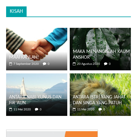
KISAH
MAKA MENANGISLAH KAUM
MAAFKANLAH!
ANSHOR
7 September 2020
0
20 Agustus 2020
0
ANTARA NABI YUNUS DAN
ANTARA ISTRI YANG JAHAT
FIR`AUN
DAN SINGA YANG PATUH
11 Mei 2020
0
11 Mei 2020
0