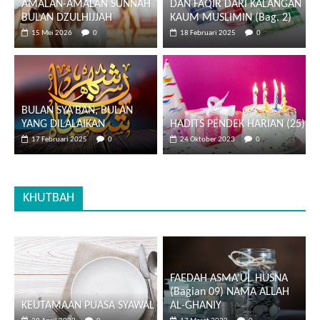
AMALAN-AMALAN SUNNAH
DAN FAQIR DARI KALANGAN
BULAN DZULHIJJAH
KAUM MUSLIMIN (Bag. 2)
15 Mei 2026
0
18 Februari 2025
0
BULAN SYA’BAN, BULAN
YANG DILALAIKAN
HADITS PENDEK HARIAN (25)
17 Februari 2025
0
24 Oktober 2023
0
KHUTBAH
FAEDAH ASMA’UL HUSNA
(Bagian 09) NAMA ALLAH
KEUTAMAAN PUASA SYAWAL
AL-GHANIY