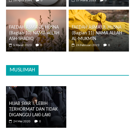
28 April 2023
0
17 Maret 2023
0
FAEDAH ASMA’UL HUSNA
FAEDAH ASMA’UL HUSNA
(Bagian 10) NAMA ALLAH
(Bagian 11) NAMA ALLAH
ASH-SHADIQ
AL-MUKMIN
5 Maret 2023
0
24 Februari 2023
0
MUSLIMAH
HIJAB SYAR`I, LEBIH
TERHORMAT DAN TIDAK
DIGANGGU LAKI-LAKI
24 Mei 2020
0