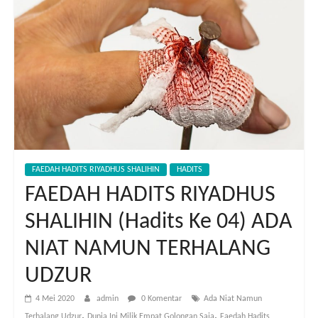
FAEDAH HADITS RIYADHUS SHALIHIN
HADITS
FAEDAH HADITS RIYADHUS
SHALIHIN (Hadits Ke 04) ADA
NIAT NAMUN TERHALANG
UDZUR
4 Mei 2020
admin
0 Komentar
Ada Niat Namun
,
,
Terhalang Udzur
Dunia Ini Milik Empat Golongan Saja
Faedah Hadits