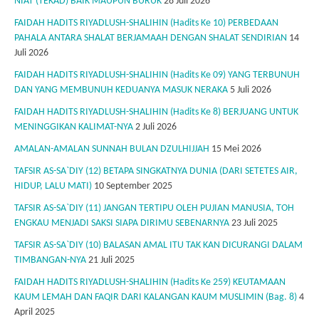
NIAT (TEKAD) BAIK MAUPUN BURUK
28 Juli 2026
FAIDAH HADITS RIYADLUSH-SHALIHIN (Hadits Ke 10) PERBEDAAN
PAHALA ANTARA SHALAT BERJAMAAH DENGAN SHALAT SENDIRIAN
14
Juli 2026
FAIDAH HADITS RIYADLUSH-SHALIHIN (Hadits Ke 09) YANG TERBUNUH
DAN YANG MEMBUNUH KEDUANYA MASUK NERAKA
5 Juli 2026
FAIDAH HADITS RIYADLUSH-SHALIHIN (Hadits Ke 8) BERJUANG UNTUK
MENINGGIKAN KALIMAT-NYA
2 Juli 2026
AMALAN-AMALAN SUNNAH BULAN DZULHIJJAH
15 Mei 2026
TAFSIR AS-SA`DIY (12) BETAPA SINGKATNYA DUNIA (DARI SETETES AIR,
HIDUP, LALU MATI)
10 September 2025
TAFSIR AS-SA`DIY (11) JANGAN TERTIPU OLEH PUJIAN MANUSIA, TOH
ENGKAU MENJADI SAKSI SIAPA DIRIMU SEBENARNYA
23 Juli 2025
TAFSIR AS-SA`DIY (10) BALASAN AMAL ITU TAK KAN DICURANGI DALAM
TIMBANGAN-NYA
21 Juli 2025
FAIDAH HADITS RIYADLUSH-SHALIHIN (Hadits Ke 259) KEUTAMAAN
KAUM LEMAH DAN FAQIR DARI KALANGAN KAUM MUSLIMIN (Bag. 8)
4
April 2025