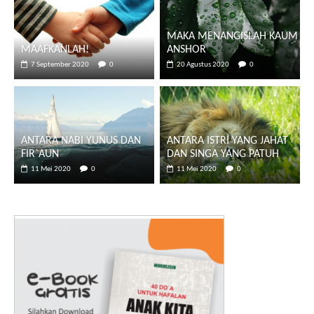
MAKA MENANGISLAH KAUM
MAAFKANLAH!
ANSHOR
7 September 2020
0
20 Agustus 2020
0
ANTARA NABI YUNUS DAN
ANTARA ISTRI YANG JAHAT
FIR`AUN
DAN SINGA YANG PATUH
11 Mei 2020
0
11 Mei 2020
0