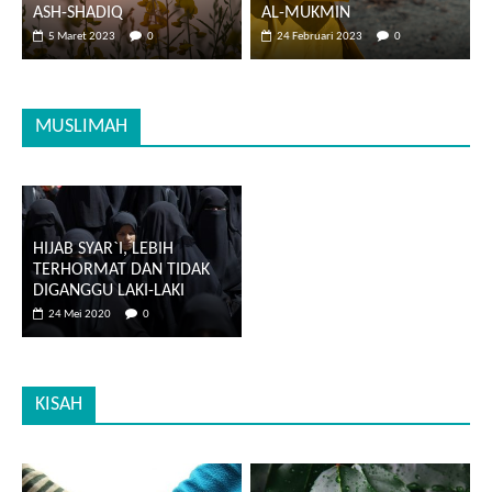
ASH-SHADIQ
AL-MUKMIN
5 Maret 2023
0
24 Februari 2023
0
MUSLIMAH
HIJAB SYAR`I, LEBIH
TERHORMAT DAN TIDAK
DIGANGGU LAKI-LAKI
24 Mei 2020
0
KISAH