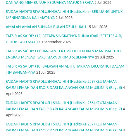
DAN YANG MEMBUNUH KEDUANYA MASUK NERAKA
5 Juli 2026
FAIDAH HADITS RIYADLUSH-SHALIHIN (Hadits Ke 8) BERJUANG UNTUK
MENINGGIKAN KALIMAT-NYA
2 Juli 2026
AMALAN-AMALAN SUNNAH BULAN DZULHIJJAH
15 Mei 2026
TAFSIR AS-SA`DIY (12) BETAPA SINGKATNYA DUNIA (DARI SETETES AIR,
HIDUP, LALU MATI)
10 September 2025
TAFSIR AS-SA`DIY (11) JANGAN TERTIPU OLEH PUJIAN MANUSIA, TOH
ENGKAU MENJADI SAKSI SIAPA DIRIMU SEBENARNYA
23 Juli 2025
TAFSIR AS-SA`DIY (10) BALASAN AMAL ITU TAK KAN DICURANGI DALAM
TIMBANGAN-NYA
21 Juli 2025
FAIDAH HADITS RIYADLUSH-SHALIHIN (Hadits Ke 259) KEUTAMAAN
KAUM LEMAH DAN FAQIR DARI KALANGAN KAUM MUSLIMIN (Bag. 8)
4
April 2025
FAIDAH HADITS RIYADLUSH-SHALIHIN (Hadits Ke 258) KEUTAMAAN
KAUM LEMAH DAN FAQIR DARI KALANGAN KAUM MUSLIMIN (Bag. 7)
4
April 2025
FAIDAH HADITS RIYADLUSH-SHALIHIN (Hadits Ke 257) KEUTAMAAN
KAUM LEMAH DAN FAQIR DARI KALANGAN KAUM MUSLIMIN (Bag. 6)
4