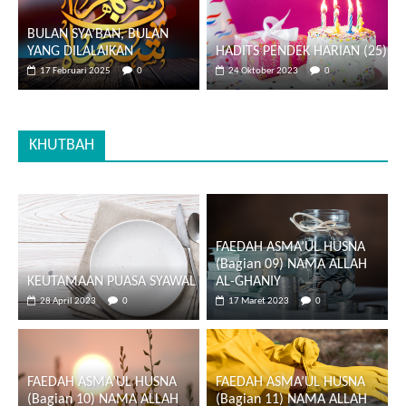
BULAN SYA’BAN, BULAN
YANG DILALAIKAN
HADITS PENDEK HARIAN (25)
17 Februari 2025
0
24 Oktober 2023
0
KHUTBAH
FAEDAH ASMA’UL HUSNA
(Bagian 09) NAMA ALLAH
KEUTAMAAN PUASA SYAWAL
AL-GHANIY
28 April 2023
0
17 Maret 2023
0
FAEDAH ASMA’UL HUSNA
FAEDAH ASMA’UL HUSNA
(Bagian 10) NAMA ALLAH
(Bagian 11) NAMA ALLAH