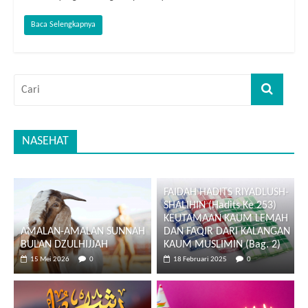
Baca Selengkapnya
NASEHAT
FAIDAH HADITS RIYADLUSH-
SHALIHIN (Hadits Ke 253)
KEUTAMAAN KAUM LEMAH
AMALAN-AMALAN SUNNAH
DAN FAQIR DARI KALANGAN
BULAN DZULHIJJAH
KAUM MUSLIMIN (Bag. 2)
15 Mei 2026
0
18 Februari 2025
0