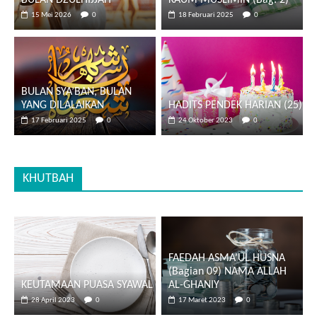
BULAN DZULHIJJAH
KAUM MUSLIMIN (Bag. 2)
15 Mei 2026
0
18 Februari 2025
0
BULAN SYA’BAN, BULAN
YANG DILALAIKAN
HADITS PENDEK HARIAN (25)
17 Februari 2025
0
24 Oktober 2023
0
KHUTBAH
FAEDAH ASMA’UL HUSNA
(Bagian 09) NAMA ALLAH
KEUTAMAAN PUASA SYAWAL
AL-GHANIY
28 April 2023
0
17 Maret 2023
0