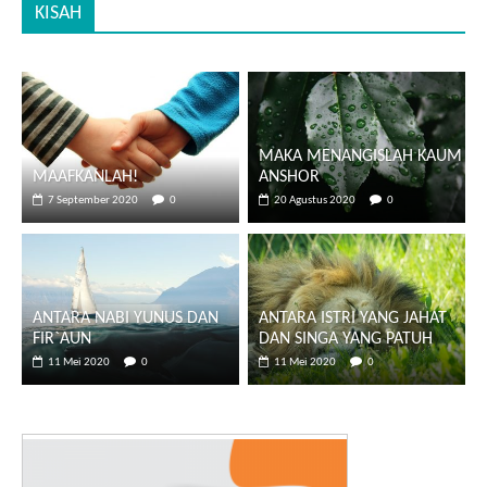
KISAH
MAKA MENANGISLAH KAUM
MAAFKANLAH!
ANSHOR
7 September 2020
0
20 Agustus 2020
0
ANTARA NABI YUNUS DAN
ANTARA ISTRI YANG JAHAT
FIR`AUN
DAN SINGA YANG PATUH
11 Mei 2020
0
11 Mei 2020
0