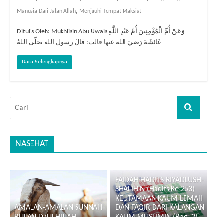
,
Manusia Dari Jalan Allah
Menjauhi Tempat Maksiat
Ditulis Oleh: Mukhlisin Abu Uwais وَعَنْ أُمِّ الْمُؤْمِنِينَ أُمِّ عَبْدِ اللَّهِ
عَائشَةَ رَضيَ الله عنها قالت: قالَ رسول الله صَلّى اللهُ
Baca Selengkapnya
NASEHAT
FAIDAH HADITS RIYADLUSH-
SHALIHIN (Hadits Ke 253)
KEUTAMAAN KAUM LEMAH
AMALAN-AMALAN SUNNAH
DAN FAQIR DARI KALANGAN