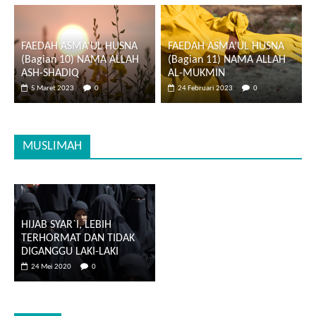
FAEDAH ASMA’UL HUSNA
FAEDAH ASMA’UL HUSNA
(Bagian 10) NAMA ALLAH
(Bagian 11) NAMA ALLAH
ASH-SHADIQ
AL-MUKMIN
5 Maret 2023
0
24 Februari 2023
0
MUSLIMAH
HIJAB SYAR`I, LEBIH
TERHORMAT DAN TIDAK
DIGANGGU LAKI-LAKI
24 Mei 2020
0