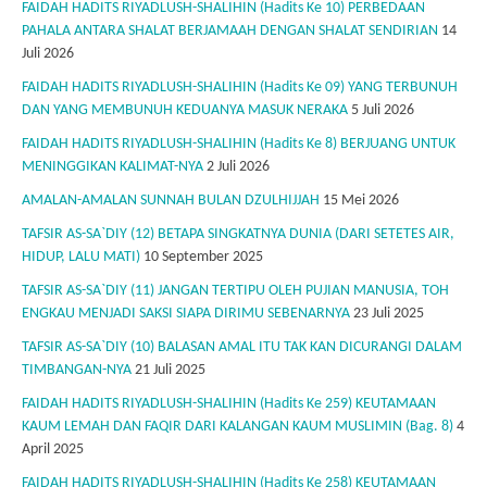
FAIDAH HADITS RIYADLUSH-SHALIHIN (Hadits Ke 10) PERBEDAAN
PAHALA ANTARA SHALAT BERJAMAAH DENGAN SHALAT SENDIRIAN
14
Juli 2026
FAIDAH HADITS RIYADLUSH-SHALIHIN (Hadits Ke 09) YANG TERBUNUH
DAN YANG MEMBUNUH KEDUANYA MASUK NERAKA
5 Juli 2026
FAIDAH HADITS RIYADLUSH-SHALIHIN (Hadits Ke 8) BERJUANG UNTUK
MENINGGIKAN KALIMAT-NYA
2 Juli 2026
AMALAN-AMALAN SUNNAH BULAN DZULHIJJAH
15 Mei 2026
TAFSIR AS-SA`DIY (12) BETAPA SINGKATNYA DUNIA (DARI SETETES AIR,
HIDUP, LALU MATI)
10 September 2025
TAFSIR AS-SA`DIY (11) JANGAN TERTIPU OLEH PUJIAN MANUSIA, TOH
ENGKAU MENJADI SAKSI SIAPA DIRIMU SEBENARNYA
23 Juli 2025
TAFSIR AS-SA`DIY (10) BALASAN AMAL ITU TAK KAN DICURANGI DALAM
TIMBANGAN-NYA
21 Juli 2025
FAIDAH HADITS RIYADLUSH-SHALIHIN (Hadits Ke 259) KEUTAMAAN
KAUM LEMAH DAN FAQIR DARI KALANGAN KAUM MUSLIMIN (Bag. 8)
4
April 2025
FAIDAH HADITS RIYADLUSH-SHALIHIN (Hadits Ke 258) KEUTAMAAN