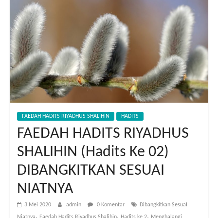
FAEDAH HADITS RIYADHUS SHALIHIN
HADITS
FAEDAH HADITS RIYADHUS
SHALIHIN (Hadits Ke 02)
DIBANGKITKAN SESUAI
NIATNYA
3 Mei 2020
admin
0 Komentar
Dibangkitkan SesuaI
,
,
,
Niatnya
Faedah Hadits Riyadhus Shalihin
Hadits ke 2
Menghalangi