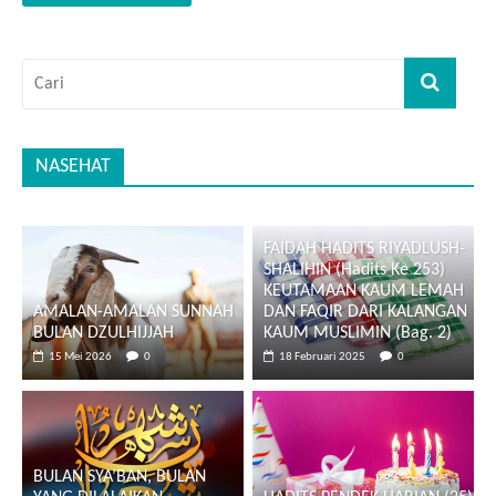
NASEHAT
FAIDAH HADITS RIYADLUSH-
SHALIHIN (Hadits Ke 253)
KEUTAMAAN KAUM LEMAH
AMALAN-AMALAN SUNNAH
DAN FAQIR DARI KALANGAN
BULAN DZULHIJJAH
KAUM MUSLIMIN (Bag. 2)
15 Mei 2026
0
18 Februari 2025
0
BULAN SYA’BAN, BULAN