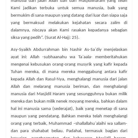
manusia dari jalan Allah dan dari Masjidilharam yang telah
Kami jadikan terbuka untuk semua manusia, baik yang
bermukim di sana maupun yang datang dari luar dan siapa saja
yang bermaksud melakukan kejahatan secara zalim di
dalamnya, niscaya akan Kami rasakan kepadanya sebagian
siksa yang pedih”. (Surat Al-Hajj: 25).
Asy-Syaikh Abdurrahman bin Nashir As-Sa`diy menjelaskan
ayat ini: Allah -subhaanahu wa Ta`aala- memberitahukan
mengenai kebusukan orang-orang musyrik yang kafir kepada
Tuhan mereka, di mana mereka menggabung antara kafir
kepada Allah dan Rasul-Nya, menghalangi manusia dari jalan
Allah dan melarang manusia beriman, dan menghalangi
manusia dari Masjidil Haram yang sesungguhnya bukan milik
mereka dan bukan milik nenek moyang mereka, bahkan dalam
hal ini manusia sama (sederajat), baik yang menetap di sana
maupun yang pendatang. Bahkan mereka telah menghalangi
orang yang terbaik, Muhammad –shallallahu`alaihi wa sallam-
dan para shahabat beliau. Padahal, termasuk bagian dari