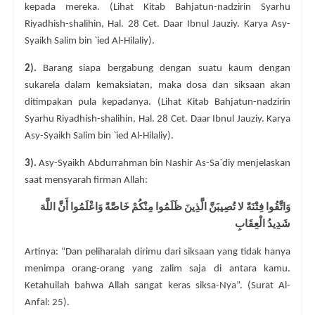
kepada mereka. (Lihat Kitab Bahjatun-nadzirin Syarhu
Riyadhish-shalihin, Hal. 28 Cet. Daar Ibnul Jauziy. Karya Asy-
Syaikh Salim bin `ied Al-Hilaliy).
2).
Barang siapa bergabung dengan suatu kaum dengan
sukarela dalam kemaksiatan, maka dosa dan siksaan akan
ditimpakan pula kepadanya. (Lihat Kitab Bahjatun-nadzirin
Syarhu Riyadhish-shalihin, Hal. 28 Cet. Daar Ibnul Jauziy. Karya
Asy-Syaikh Salim bin `ied Al-Hilaliy).
3).
Asy-Syaikh Abdurrahman bin Nashir As-Sa`diy menjelaskan
saat mensyarah firman Allah:
وَاتَّقُوا فِتْنَةً لا تُصِيبَنَّ الَّذِينَ ظَلَمُوا مِنْكُمْ خَاصَّةً وَاعْلَمُوا أَنَّ اللَّهَ
شَدِيدُ الْعِقَابِ
Artinya: “Dan peliharalah dirimu dari siksaan yang tidak hanya
menimpa orang-orang yang zalim saja di antara kamu.
Ketahuilah bahwa Allah sangat keras siksa-Nya”. (Surat Al-
Anfal: 25).