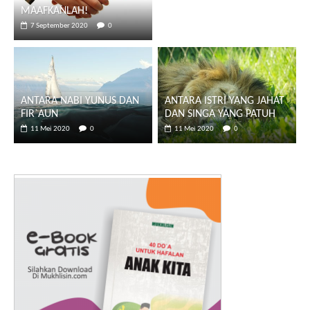
MAAFKANLAH!
7 September 2020
0
ANTARA NABI YUNUS DAN
ANTARA ISTRI YANG JAHAT
FIR`AUN
DAN SINGA YANG PATUH
11 Mei 2020
0
11 Mei 2020
0