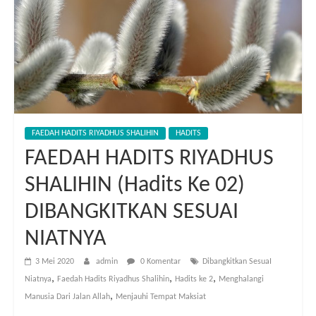
FAEDAH HADITS RIYADHUS SHALIHIN
HADITS
FAEDAH HADITS RIYADHUS
SHALIHIN (Hadits Ke 02)
DIBANGKITKAN SESUAI
NIATNYA
3 Mei 2020
admin
0 Komentar
Dibangkitkan SesuaI
,
,
,
Niatnya
Faedah Hadits Riyadhus Shalihin
Hadits ke 2
Menghalangi
,
Manusia Dari Jalan Allah
Menjauhi Tempat Maksiat