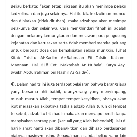
Beliau berkata: “akan tetapi siksaan itu akan menimpa pelaku
kedzoliman dan juga selainnya. Hal itu bila kedzoliman muncul
dan dibiarkan (tidak dirubah), maka adzabnya akan menimpa
pelakunya dan selainnya. Cara menghindari fitnah ini adalah
dengan melarang kemungkaran dan melawan para pengusung
kejahatan dan kerusakan serta tidak memberi mereka peluang
untuk berbuat dosa dan kemaksiatan sebisa mungkin. (Lihat
Kitab Taisiiru Al-Kariim Ar-Rahmaan Fii Tafsiiri Kalaamil
Mannaan, Hal. 318 Cet. Maktabah An-Nubala’. Karya Asy-
Syaikh Abdurrahman bin Nashir As-Sa`diy).
4).
Dalam hadits ini juga terdapat pelajaran bahwa barangsiapa
yang bersama ahli bathil, orang-orang yang menyimpang,
musuh-musuh Allah, tempat-tempat kesyirikan, niscaya akan
ikut merasakan akibatnya tatkala adzab Allah turun di tempat
tersebut, adzab itu bila hadir maka akan menyapu bersih tanpa
menyisakan seorang pun (kecuali yang Allah kehendaki), lalu di
hari kiamat nanti akan dibangkitkan dan dihisab berdasarkan
niatnya masing-masing. Sebagaimana sabda beliau yang lain