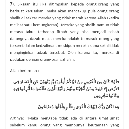
7).
Siksaan itu jika ditimpakan kepada orang-orang yang
berbuat kerusakan, maka akan mencakup pula orang-orang
shalih di sekitar mereka yang tidak marah karena Allah (ketika
melihat satu kemungkaran). Mereka yang shalih namun tidak
merasa takut terhadap fitnah yang bisa menjadi sebab
datangnya dazab maka mereka adalah termasuk orang yang
terseret dalam kedzaliman, meskipun mereka sama sekali tidak
menginginkan adzab tersebut. Oleh karena itu, mereka di
padukan dengan orang-orang zhalim.
Allah berfirman :
فَلَوْلا كَانَ مِنَ الْقُرُونِ مِنْ قَبْلِكُمْ أُولُو بَقِيَّةٍ يَنْهَوْنَ عَنِ الْفَسَادِ فِي
الأرْضِ إِلا قَلِيلا مِمَّنْ أَنْجَيْنَا مِنْهُمْ وَاتَّبَعَ الَّذِينَ ظَلَمُوا مَا أُتْرِفُوا فِيهِ
وَكَانُوا مُجْرِمِينَ
وَمَا كَانَ رَبُّكَ لِيُهْلِكَ الْقُرَى بِظُلْمٍ وَأَهْلُهَا مُصْلِحُونَ
Artinya: “Maka mengapa tidak ada di antara umat-umat
sebelum kamu orang yang mempunyai keutamaan yang