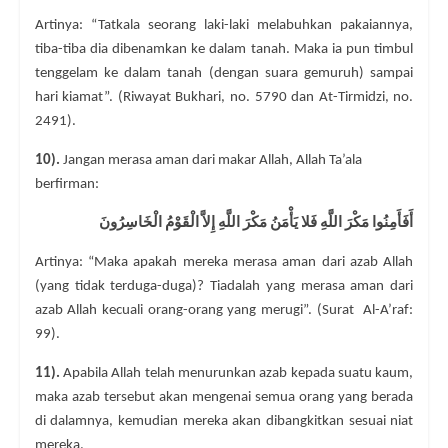
Artinya: “Tatkala seorang laki-laki melabuhkan pakaiannya,
tiba-tiba dia dibenamkan ke dalam tanah. Maka ia pun timbul
tenggelam ke dalam tanah (dengan suara gemuruh) sampai
hari kiamat”. (Riwayat Bukhari, no. 5790 dan At-Tirmidzi, no.
2491).
10).
Jangan merasa aman dari makar Allah, Allah Ta’ala
berfirman:
أَفَأَمِنُوا مَكْرَ اللَّهِ فَلا يَأْمَنُ مَكْرَ اللَّهِ إِلاَّ الْقَوْمُ الْخَاسِرُونَ
Artinya: “Maka apakah mereka merasa aman dari azab Allah
(yang tidak terduga-duga)? Tiadalah yang merasa aman dari
azab Allah kecuali orang-orang yang merugi”. (Surat Al-A’raf:
99).
11).
Apabila Allah telah menurunkan azab kepada suatu kaum,
maka azab tersebut akan mengenai semua orang yang berada
di dalamnya, kemudian mereka akan dibangkitkan sesuai niat
mereka.