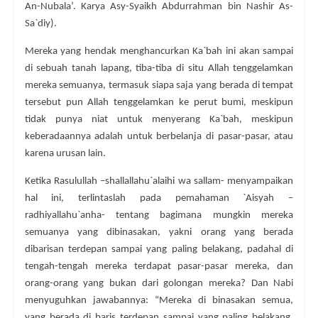
An-Nubala’. Karya Asy-Syaikh Abdurrahman bin Nashir As-
Sa`diy).
Mereka yang hendak menghancurkan Ka`bah ini akan sampai
di sebuah tanah lapang, tiba-tiba di situ Allah tenggelamkan
mereka semuanya, termasuk siapa saja yang berada di tempat
tersebut pun Allah tenggelamkan ke perut bumi, meskipun
tidak punya niat untuk menyerang Ka`bah, meskipun
keberadaannya adalah untuk berbelanja di pasar-pasar, atau
karena urusan lain.
Ketika Rasulullah –shallallahu`alaihi wa sallam- menyampaikan
hal ini, terlintaslah pada pemahaman `Aisyah –
radhiyallahu`anha- tentang bagimana mungkin mereka
semuanya yang dibinasakan, yakni orang yang berada
dibarisan terdepan sampai yang paling belakang, padahal di
tengah-tengah mereka terdapat pasar-pasar mereka, dan
orang-orang yang bukan dari golongan mereka? Dan Nabi
menyuguhkan jawabannya: “Mereka di binasakan semua,
yang berada di baris terdepan sampai yang paling belakang,