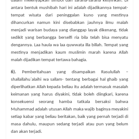
dalam melenyapkan simbol dan sarana-sarana kesyirikan. Di
antara bentuk mushibah hari ini adalah dijadikannya tempat-
tempat wisata dari peninggalan kuno yang mestinya
dihancurkan namun kini disebabkan jauhnya ilmu malah
menjadi warisan budaya yang dianggap layak dikenang, tidak
sedikit yang berbangga berselfi ria bila telah bisa menyatu
dengannya. Laa haula wa laa quwwata illa billah. Tempat yang
mestinya menjadikan kaum muslimin marah karena Allah
malah dijadikan tempat tertawa bahagia.
6).
Pemberitahuan yang disampaikan Rasulullah –
shallallahu`alaihi wa sallam- tentang berbagai hal ghaib yang
diperlihatkan Allah kepada beliau itu adalah termasuk masalah
keimanan yang harus diyakini, tidak boleh diingkari, karena
konsekuensi seorang hamba tatkala bersaksi bahwa
Muhammad adalah utusan Allah maka wajib baginya meyakini
setiap kabar yang beliau beritakan, baik yang pernah terjadi di
masa dahulu, maupun sedang terjadi atau pun yang belum
dan akan terjadi.