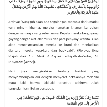
لَيَشْرَبَنَّ نَاسٌ مِنْ أُمَّتِي الْخَمْرَ ، يُسَمُّونَهَا بِغَيْرِ اسْمِهَا ، يُعْزَفُ عَلَى
رُءُوسِهِمْ بِالْمَعَازِفِ وَالْمُغَنِّيَاتِ ، يَخْسِفُ اللَّهُ بِهِمْ الْأَرْضَ وَيَجْعَلُ
مِنْهُمْ الْقِرَدَةَ وَالْخَنَازِيرَ
Artinya: “Sungguh akan ada segolongan manusia dari umatku
yang minum khamar, mereka namakan khamar itu bukan
dengan namanya yang sebenarnya. Kepala mereka bergoyang-
goyang dengan alat-alat musik dan para penyanyi wanita. Allah
akan menenggelamkan mereka ke bumi dan menjadikan
diantara mereka kera-kera dan babi-babi”. (Riwayat Ibnu
Majah dari Abu Malik Al-Asy’ari radhiyallaahu’anhu, Al-
Misykaah: [4292]).
Nabi juga mengisahkan tentang laki-laki yang
menyombongkan diri dengan menyeret pakaiannya melebihi
mata kaki bahwa laki-laki tersebut akhirnya Allah
tenggelamkan. Beliau bersabda:
بَيْنَمَا رَجُلٌ يَجُرُّ إِزَارَهُ مِنْ الْخُيَلَاءِ خُسِفَ بِهِ ، فَهُوَ يَتَجَلْجَلُ فِي
الْأَرْضِ إِلَى يَوْمِ الْقِيَامَةِ