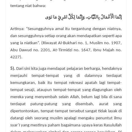
tentang niat bahwa:
إنَّمَا الْأَعْمَالُ بِالنِّيَّاتِ، وَإِنَّمَا لِكُلِّ امْرِئٍ مَا نَوَى
Artinya: “Sesungguhnya amal itu tergantung dengan niatnya,
dan sesungguhnya setiap orang akan mendapatkan seperti apa
yang ia niatkan”. (Riwayat Al-Bukhari no. 1, Muslim no. 1907,
Abu Dawud no. 2201, At-Tirmidzi no. 1647, Ibnu Majah no.
4227).
5).
Dari sini kita juga mendapat pelajaran berharga, hendaknya
menjauhi tempat-tempat yang di dalamnya terdapat
kemungkaran, baik itu tempat rekreasi apatah lagi tempat-
tempat sesaji, ataupun tempat-tempat yang diagungkan oleh
mereka yang menyembah selain Allah, belum lagi bila di sana
terdapat patung-patung yang disembah, aurat yang
dipertontonkan, tempat-tempat tersebut sangat tidak layak di
datangi oleh seorang muslim apalagi mengaku penuntut ilmu
syar`I yang mestinya paham bagaimana upaya keras Rasulullah