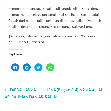
Semoga bermanfaat. Segala puji untuk Allah yang dengan
nikmat-Nya terselesaikan amal-amal shalih, tulisan ini adalah
faidah dari materi kajian pekanan di markaz kajian Riyadhush-
Shalihin desa Sumberagung Kec. Mepanga Sulawesi Tengah.
|Kotaraya, Sulawesi Tengah. Selasa Malam Rabu 26 Syawal
1439 H/ 10 Juli 2018 M.
Bagikan ini:
K
K
K
K
l
l
l
l
i
i
i
i
k
k
k
k
u
u
u
u
n
n
n
n
t
t
t
t
u
u
u
u
←
FAEDAH ASMA’UL HUSNA (Bagian 3-4) NAMA ALLAH
k
k
k
k
m
b
b
b
e
e
e
e
AR-RAHMAN DAN AR-RAHIM
m
r
r
r
b
b
b
b
a
a
a
a
g
g
g
g