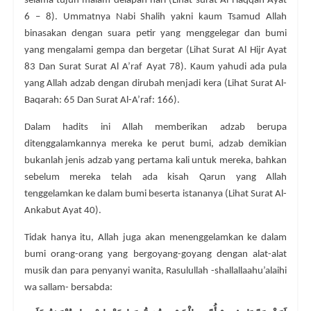
selama tujuh malam delapan hari (Lihat surat Al-Haqqah Ayat
6 – 8). Ummatnya Nabi Shalih yakni kaum Tsamud Allah
binasakan dengan suara petir yang menggelegar dan bumi
yang mengalami gempa dan bergetar (Lihat Surat Al Hijr Ayat
83 Dan Surat Surat Al A’raf Ayat 78). Kaum yahudi ada pula
yang Allah adzab dengan dirubah menjadi kera (Lihat Surat Al-
Baqarah: 65 Dan Surat Al-A’raf: 166).
Dalam hadits ini Allah memberikan adzab berupa
ditenggalamkannya mereka ke perut bumi, adzab demikian
bukanlah jenis adzab yang pertama kali untuk mereka, bahkan
sebelum mereka telah ada kisah Qarun yang Allah
tenggelamkan ke dalam bumi beserta istananya (Lihat Surat Al-
Ankabut Ayat 40).
Tidak hanya itu, Allah juga akan menenggelamkan ke dalam
bumi orang-orang yang bergoyang-goyang dengan alat-alat
musik dan para penyanyi wanita, Rasulullah -shallallaahu’alaihi
wa sallam- bersabda: