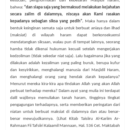
kesucian, penghormatan dan kebesaran Masjidil haram,
bahwa:
“dan siapa saja yang bermaksud melakukan kejahatan
secara zalim di dalamnya, niscaya akan Kami rasakan
kepadanya sebagian siksa yang pedih”.
Maka hanya dalam
bentuk keinginan semata saja untuk berbuat aniaya dan ilhad
(maksiat) di wilayah haram dapat berkonsekuensi
mendatangkan siksaan, walau pun di tempat lainnya, seorang
hamba tidak dikenai hukuman kecuali setelah mengerjakan
kedzoliman (tidak sekedar niat saja). Lalu bagaimana jika yang
dilakukan adalah kezaliman yang paling buruk, berupa kufur
dan kesyirikkan, menghalangi manusia dari Masjidil Haram,
dan menghalangi orang yang hendak ziarah kepadanya?
Menurut mereka kira-kira apa tindakan Allah yang akan Allah
perbuat terhadap mereka? Dalam ayat yang mulia ini terdapat
dalil wajibnya memuliakan tanah haram, tingginya tingkat
pengagungan terhadapnya, serta memberikan peringatan dari
niatan untuk berbuat maksiat di dalamnya dan atau benar-
benar mewujudkannya. (Lihat Kitab Taisiiru Al-Kariim Ar-
Rahmaan Fii Tafsiiri Kalaamil Mannaan, Hal. 536 Cet. Maktabah