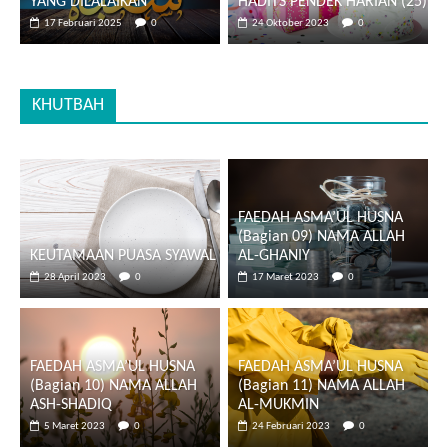
YANG DILALAIKAN
HADITS PENDEK HARIAN (25)
17 Februari 2025
0
24 Oktober 2023
0
KHUTBAH
FAEDAH ASMA’UL HUSNA
(Bagian 09) NAMA ALLAH
KEUTAMAAN PUASA SYAWAL
AL-GHANIY
28 April 2023
0
17 Maret 2023
0
FAEDAH ASMA’UL HUSNA
FAEDAH ASMA’UL HUSNA
(Bagian 10) NAMA ALLAH
(Bagian 11) NAMA ALLAH
ASH-SHADIQ
AL-MUKMIN
5 Maret 2023
0
24 Februari 2023
0