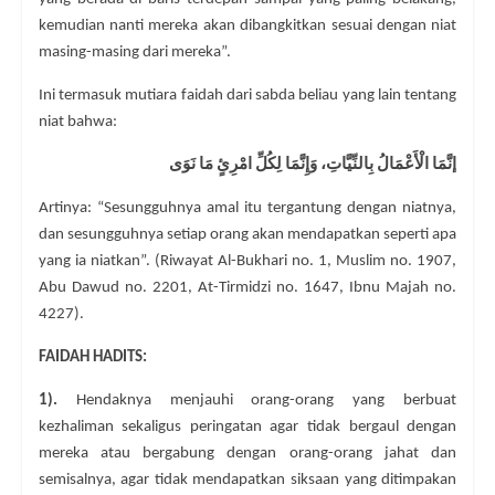
kemudian nanti mereka akan dibangkitkan sesuai dengan niat
masing-masing dari mereka”.
Ini termasuk mutiara faidah dari sabda beliau yang lain tentang
niat bahwa:
إنَّمَا الْأَعْمَالُ بِالنِّيَّاتِ، وَإِنَّمَا لِكُلِّ امْرِئٍ مَا نَوَى
Artinya: “Sesungguhnya amal itu tergantung dengan niatnya,
dan sesungguhnya setiap orang akan mendapatkan seperti apa
yang ia niatkan”. (Riwayat Al-Bukhari no. 1, Muslim no. 1907,
Abu Dawud no. 2201, At-Tirmidzi no. 1647, Ibnu Majah no.
4227).
FAIDAH HADITS:
1).
Hendaknya menjauhi orang-orang yang berbuat
kezhaliman sekaligus peringatan agar tidak bergaul dengan
mereka atau bergabung dengan orang-orang jahat dan
semisalnya, agar tidak mendapatkan siksaan yang ditimpakan