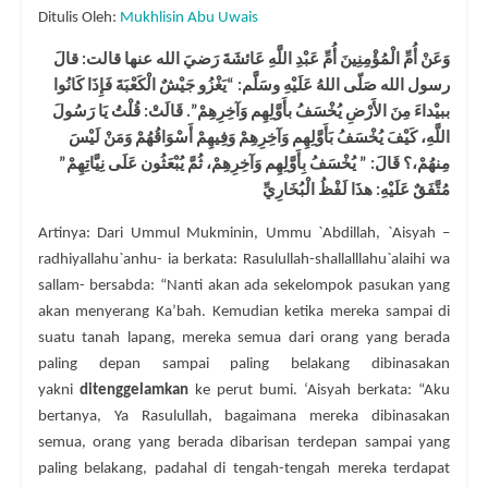
Ditulis Oleh:
Mukhlisin Abu Uwais
وَعَنْ أُمِّ الْمُؤْمِنِينَ أُمِّ عَبْدِ اللَّهِ عَائشَةَ رَضيَ الله عنها قالت: قالَ
رسول الله صَلّى اللهُ عَلَيْهِ وسَلَّم: “يَغْزُو جَيْشٌ الْكَعْبَةَ فَإِذَا كَانُوا
ببيْداءَ مِنَ الأَرْضِ يُخْسَفُ بأَوَّلِهِم وَآخِرِهِمْ”. قَالَتْ: قُلْتُ يَا رَسُولَ
اللَّهِ، كَيْفَ يُخْسَفُ بَأَوَّلِهِم وَآخِرِهِمْ وَفِيهِمْ أَسْوَاقُهُمْ وَمَنْ لَيْسَ
مِنهُمْ،؟ قَالَ: ” يُخْسَفُ بِأَوَّلِهِم وَآخِرِهِمْ، ثُمَّ يُبْعَثُون عَلَى نِيَّاتِهِمْ”
مُتَّفَقٌ عَلَيْهِ: هذَا لَفْظُ الْبُخَارِيِّ
Artinya: Dari Ummul Mukminin, Ummu `Abdillah, `Aisyah –
radhiyallahu`anhu- ia berkata: Rasulullah-shallalllahu`alaihi wa
sallam- bersabda: “Nanti akan ada sekelompok pasukan yang
akan menyerang Ka’bah. Kemudian ketika mereka sampai di
suatu tanah lapang, mereka semua dari orang yang berada
paling depan sampai paling belakang dibinasakan
yakni
ditenggelamkan
ke perut bumi. ‘Aisyah berkata: “Aku
bertanya, Ya Rasulullah, bagaimana mereka dibinasakan
semua, orang yang berada dibarisan terdepan sampai yang
paling belakang, padahal di tengah-tengah mereka terdapat