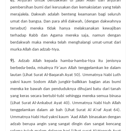
8).
Anjuran untuk berdakwah di jalan Allah dan anjuran
pembersihan bumi dari kerusakan dan kemaksiatan yang telah
merajalela. Dakwah adalah benteng keamanan bagi seluruh
umat dan bangsa. Dan para ahli dakwah, (dengan dakwahnya
tersebut) mereka tidak hanya melaksanakan kewajiban
terhadap Rabb dan Agama mereka saja, namun dengan
berdakwah maka mereka telah menghalangi umat-umat dari
murka Allah dan adzab-Nya.
9).
Adzab Allah kepada hamba-hamba-Nya itu jenisnya
berbeda-beda, misalnya Fir`aun Allah tenggelamkan ke dalam
lautan (Lihat Surat Al-Baqarah Ayat 50). Ummatnya Nabi Luth
yakni kaum Sodom Allah jungkir-balikkan bagian atas bumi
mereka ke bawah dan penduduknya dihujani batu dari tanah
yang keras secara bertubi-tubi sehingga mereka semua binasa
(Lihat Surat Al-Ankabut Ayat 40). Ummatnya Nabi Nuh Allah
tenggelamkan dalam air bah (Lihat Surat Al A’raf Ayat 64).
Ummatnya Nabi Hud yakni kaum `Aad Allah binasakan dengan
adzab berupa angin yang sangat dingin dan sangat kencang