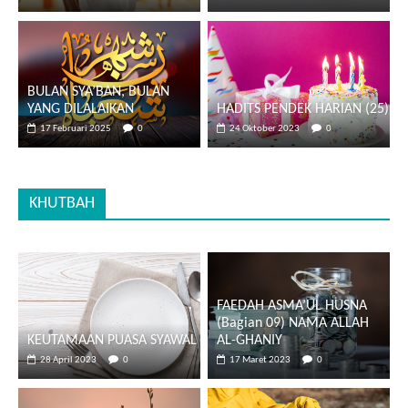
BULAN SYA’BAN, BULAN
YANG DILALAIKAN
HADITS PENDEK HARIAN (25)
17 Februari 2025
0
24 Oktober 2023
0
KHUTBAH
FAEDAH ASMA’UL HUSNA
(Bagian 09) NAMA ALLAH
KEUTAMAAN PUASA SYAWAL
AL-GHANIY
28 April 2023
0
17 Maret 2023
0