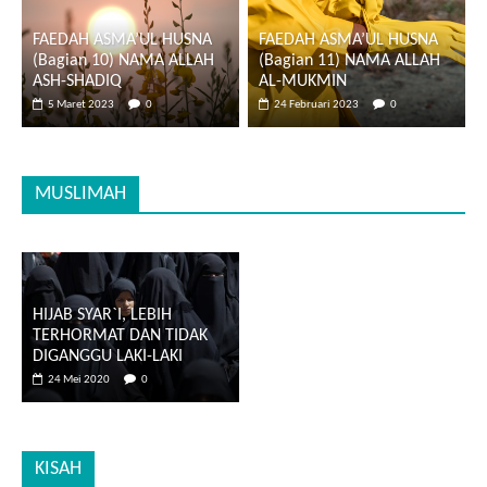
FAEDAH ASMA’UL HUSNA
FAEDAH ASMA’UL HUSNA
(Bagian 10) NAMA ALLAH
(Bagian 11) NAMA ALLAH
ASH-SHADIQ
AL-MUKMIN
5 Maret 2023
0
24 Februari 2023
0
MUSLIMAH
HIJAB SYAR`I, LEBIH
TERHORMAT DAN TIDAK
DIGANGGU LAKI-LAKI
24 Mei 2020
0
KISAH