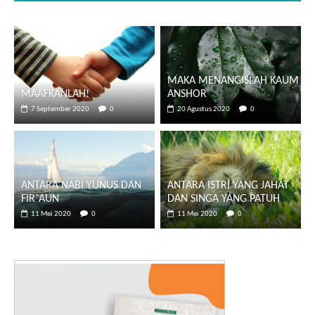
MAKA MENANGISLAH KAUM
MAAFKANLAH!
ANSHOR
7 September 2020
0
20 Agustus 2020
0
ANTARA NABI YUNUS DAN
ANTARA ISTRI YANG JAHAT
FIR`AUN
DAN SINGA YANG PATUH
11 Mei 2020
0
11 Mei 2020
0