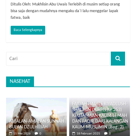
Ditulis Oleh: Mukhlisin Abu Uwais Terlebih di musim setiap orang
bisa saja dengan mudahnya mengaku da`I lalu menggelar lapak
fatwa, baik
Baca Selengkapnya
NASEHAT
FAIDAH HADITS RIYADLUSH-
SHALIHIN (Hadits Ke 253)
KEUTAMAAN KAUM LEMAH
AMALAN-AMALAN SUNNAH
DAN FAQIR DARI KALANGAN
BULAN DZULHIJJAH
KAUM MUSLIMIN (Bag. 2)
15 Mei 2026
0
18 Februari 2025
0