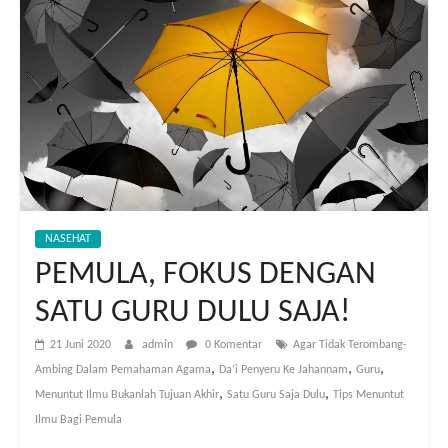
NASEHAT
PEMULA, FOKUS DENGAN
SATU GURU DULU SAJA!
21 Juni 2020
admin
0 Komentar
Agar Tidak Terombang-
,
,
,
Ambing Dalam Pemahaman Agama
Da’i Penyeru Ke Jahannam
Guru
,
,
Menuntut Ilmu Bukanlah Tujuan Akhir
Satu Guru Saja Dulu
Tips Menuntut
Ilmu Bagi Pemula