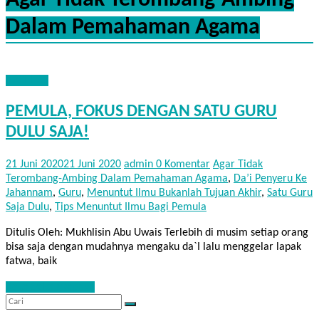
Agar Tidak Terombang-Ambing
Dalam Pemahaman Agama
NASEHAT
PEMULA, FOKUS DENGAN SATU GURU
DULU SAJA!
21 Juni 2020
21 Juni 2020
admin
0 Komentar
Agar Tidak
Terombang-Ambing Dalam Pemahaman Agama
,
Da’i Penyeru Ke
Jahannam
,
Guru
,
Menuntut Ilmu Bukanlah Tujuan Akhir
,
Satu Guru
Saja Dulu
,
Tips Menuntut Ilmu Bagi Pemula
Ditulis Oleh: Mukhlisin Abu Uwais Terlebih di musim setiap orang
bisa saja dengan mudahnya mengaku da`I lalu menggelar lapak
fatwa, baik
Baca Selengkapnya