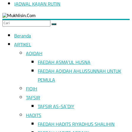
JADWAL KAJIAN RUTIN
Hidup
seperti
orang
asing
Beranda
adalah
bagian
ARTIKEL
dari
AQIDAH
ajaran
Islam
FAEDAH ASMA’UL HUSNA
FAEDAH AQIDAH AHLUSSUNNAH UNTUK
PEMULA
FIQIH
TAFSIR
TAFSIR AS-SA`DIY
HADITS
FAEDAH HADITS RIYADHUS SHALIHIN