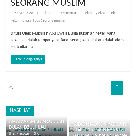
SEORANG MUSLIM
,
27 Mei 2020
admin
0 Komentar
Akhirat
Akhirat Lebih
,
Kekal
Tujuan Hidup Seorang muslim
Ditulis Oleh: Mukhlisin Abu Uwais Dunia bukanlah negeri yang
kekal, ia adalah tempat yang fana, sedangkan akhirat adalah alam
keabadian, ia
Baca Selengkapnya
NASEHAT
AMALAN-AMALAN SUNNAH
FAIDAH HADITS RIYADLUSH-
BULAN DZULHIJJAH
SHALIHIN (Hadits Ke 253)
15 Mei 2026
0