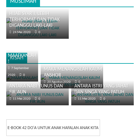
MUSLIMAH
HIJAB SYAR`I, LEBIH
TERHORMAT DAN TIDAK
DIGANGGU LAKI-LAKI
24 Mei 2020
0
MAAFKANLAH
KISAH
!
7 September
MAKA MENANGISLAH KAUM
ANSHOR
2020
0
20 Agustus 2020
0
ANTARA NABI YUNUS DAN
ANTARA ISTRI YANG JAHAT
FIR`AUN
DAN SINGA YANG PATUH
11 Mei 2020
0
11 Mei 2020
0
E-BOOK 42 DO'A UNTUK ANAK HAFALAN ANAK KITA