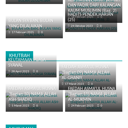
KEUTAMAAN KAUM LEMAH
DAN FAQIR DARI KALANGAN
KAUM MUSLIMIN (Bag. 2)
HADITS PENDEK HARIAN
18 Februari 2025
0
(25)
BULAN SYA’BAN, BULAN
YANG DILALAIKAN
24 Oktober 2023
0
17 Februari 2025
0
KHUTBAH
KEUTAMAAN PUASA
SYAWAL
FAEDAH ASMA’UL HUSNA
28 April 2023
0
(Bagian 09) NAMA ALLAH
AL-GHANIY
17 Maret 2023
0
FAEDAH ASMA’UL HUSNA
FAEDAH ASMA’UL HUSNA
(Bagian 10) NAMA ALLAH
(Bagian 11) NAMA ALLAH
ASH-SHADIQ
AL-MUKMIN
5 Maret 2023
0
24 Februari 2023
0