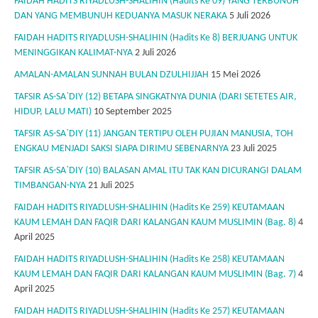
FAIDAH HADITS RIYADLUSH-SHALIHIN (Hadits Ke 09) YANG TERBUNUH
DAN YANG MEMBUNUH KEDUANYA MASUK NERAKA
5 Juli 2026
FAIDAH HADITS RIYADLUSH-SHALIHIN (Hadits Ke 8) BERJUANG UNTUK
MENINGGIKAN KALIMAT-NYA
2 Juli 2026
AMALAN-AMALAN SUNNAH BULAN DZULHIJJAH
15 Mei 2026
TAFSIR AS-SA`DIY (12) BETAPA SINGKATNYA DUNIA (DARI SETETES AIR,
HIDUP, LALU MATI)
10 September 2025
TAFSIR AS-SA`DIY (11) JANGAN TERTIPU OLEH PUJIAN MANUSIA, TOH
ENGKAU MENJADI SAKSI SIAPA DIRIMU SEBENARNYA
23 Juli 2025
TAFSIR AS-SA`DIY (10) BALASAN AMAL ITU TAK KAN DICURANGI DALAM
TIMBANGAN-NYA
21 Juli 2025
FAIDAH HADITS RIYADLUSH-SHALIHIN (Hadits Ke 259) KEUTAMAAN
KAUM LEMAH DAN FAQIR DARI KALANGAN KAUM MUSLIMIN (Bag. 8)
4
April 2025
FAIDAH HADITS RIYADLUSH-SHALIHIN (Hadits Ke 258) KEUTAMAAN
KAUM LEMAH DAN FAQIR DARI KALANGAN KAUM MUSLIMIN (Bag. 7)
4
April 2025
FAIDAH HADITS RIYADLUSH-SHALIHIN (Hadits Ke 257) KEUTAMAAN