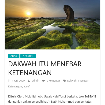
ADAB
NASEHAT
DAKWAH ITU MENEBAR
KETENANGAN
,
4 Juni 2020
admin
0 Komentar
Dakwah
Menebar
,
Ketenangan
Yusuf
Ditulis Oleh: Mukhlisin Abu Uwais Nabi Yusuf berkata: LAA TABTA’IS
(janganlah egkau bersedih hati). Nabi Muhammad pun berkata: