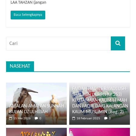
LAA TAHZAN (jangan
Baca Selengkapnya
NASEHAT
FAIDAH HADITS RIYADLUSH-
SHALIHIN (Hadits Ke 253)
KEUTAMAAN KAUM LEMAH
AMALAN-AMALAN SUNNAH
DAN FAQIR DARI KALANGAN
BULAN DZULHIJJAH
KAUM MUSLIMIN (Bag. 2)
15 Mei 2026
0
18 Februari 2025
0