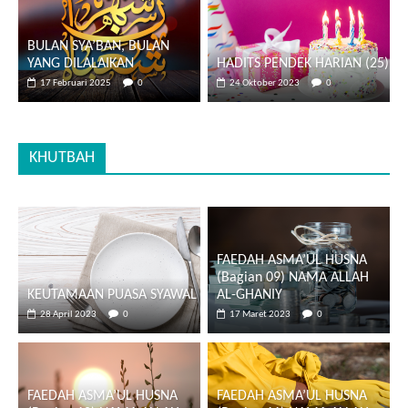
BULAN SYA’BAN, BULAN
YANG DILALAIKAN
HADITS PENDEK HARIAN (25)
17 Februari 2025
0
24 Oktober 2023
0
KHUTBAH
FAEDAH ASMA’UL HUSNA
(Bagian 09) NAMA ALLAH
KEUTAMAAN PUASA SYAWAL
AL-GHANIY
28 April 2023
0
17 Maret 2023
0
FAEDAH ASMA’UL HUSNA
FAEDAH ASMA’UL HUSNA