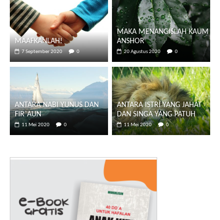
MAKA MENANGISLAH KAUM
MAAFKANLAH!
ANSHOR
7 September 2020
0
20 Agustus 2020
0
ANTARA NABI YUNUS DAN
ANTARA ISTRI YANG JAHAT
FIR`AUN
DAN SINGA YANG PATUH
11 Mei 2020
0
11 Mei 2020
0