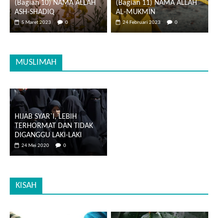
(Bagian 10) NAMA ALLAH
(Bagian 11) NAMA ALLAH
ASH-SHADIQ
AL-MUKMIN
5 Maret 2023
0
24 Februari 2023
0
MUSLIMAH
HIJAB SYAR`I, LEBIH
TERHORMAT DAN TIDAK
DIGANGGU LAKI-LAKI
24 Mei 2020
0
KISAH