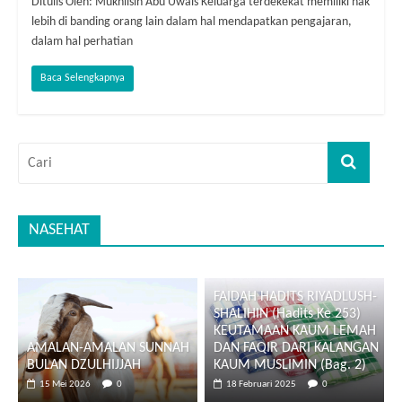
Ditulis Oleh: Mukhlisin Abu Uwais Keluarga terdekekat memiliki hak
lebih di banding orang lain dalam hal mendapatkan pengajaran,
dalam hal perhatian
Baca Selengkapnya
NASEHAT
FAIDAH HADITS RIYADLUSH-
SHALIHIN (Hadits Ke 253)
KEUTAMAAN KAUM LEMAH
AMALAN-AMALAN SUNNAH
DAN FAQIR DARI KALANGAN
BULAN DZULHIJJAH
KAUM MUSLIMIN (Bag. 2)
15 Mei 2026
0
18 Februari 2025
0