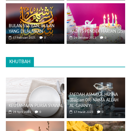
BULAN SYA’BAN, BULAN
YANG DILALAIKAN
HADITS PENDEK HARIAN (25)
17 Februari 2025
0
24 Oktober 2023
0
KHUTBAH
FAEDAH ASMA’UL HUSNA
(Bagian 09) NAMA ALLAH
KEUTAMAAN PUASA SYAWAL
AL-GHANIY
28 April 2023
0
17 Maret 2023
0