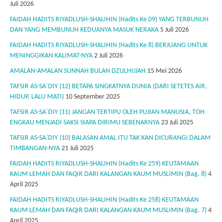
Juli 2026
FAIDAH HADITS RIYADLUSH-SHALIHIN (Hadits Ke 09) YANG TERBUNUH
DAN YANG MEMBUNUH KEDUANYA MASUK NERAKA
5 Juli 2026
FAIDAH HADITS RIYADLUSH-SHALIHIN (Hadits Ke 8) BERJUANG UNTUK
MENINGGIKAN KALIMAT-NYA
2 Juli 2026
AMALAN-AMALAN SUNNAH BULAN DZULHIJJAH
15 Mei 2026
TAFSIR AS-SA`DIY (12) BETAPA SINGKATNYA DUNIA (DARI SETETES AIR,
HIDUP, LALU MATI)
10 September 2025
TAFSIR AS-SA`DIY (11) JANGAN TERTIPU OLEH PUJIAN MANUSIA, TOH
ENGKAU MENJADI SAKSI SIAPA DIRIMU SEBENARNYA
23 Juli 2025
TAFSIR AS-SA`DIY (10) BALASAN AMAL ITU TAK KAN DICURANGI DALAM
TIMBANGAN-NYA
21 Juli 2025
FAIDAH HADITS RIYADLUSH-SHALIHIN (Hadits Ke 259) KEUTAMAAN
KAUM LEMAH DAN FAQIR DARI KALANGAN KAUM MUSLIMIN (Bag. 8)
4
April 2025
FAIDAH HADITS RIYADLUSH-SHALIHIN (Hadits Ke 258) KEUTAMAAN
KAUM LEMAH DAN FAQIR DARI KALANGAN KAUM MUSLIMIN (Bag. 7)
4
April 2025