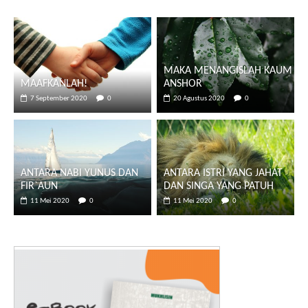
MAKA MENANGISLAH KAUM
MAAFKANLAH!
ANSHOR
7 September 2020
0
20 Agustus 2020
0
ANTARA NABI YUNUS DAN
ANTARA ISTRI YANG JAHAT
FIR`AUN
DAN SINGA YANG PATUH
11 Mei 2020
0
11 Mei 2020
0