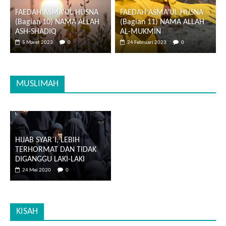
FAEDAH ASMA’UL HUSNA
FAEDAH ASMA’UL HUSNA
(Bagian 10) NAMA ALLAH
(Bagian 11) NAMA ALLAH
ASH-SHADIQ
AL-MUKMIN
5 Maret 2023
0
24 Februari 2023
0
MUSLIMAH
HIJAB SYAR`I, LEBIH
TERHORMAT DAN TIDAK
DIGANGGU LAKI-LAKI
24 Mei 2020
0
KISAH