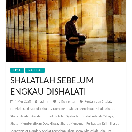
FIQIH
NASEHAT
SHALATLAH SEBELUM
ENGKAU DISHALATI
,
4 Mei 2020
admin
0 Komentar
Keutamaan Shalat
,
,
Langkah Kaki Menuju Shalat
Menunggu Shalat Mendapat Pahala Shalat
,
,
Shalat Adalah Amalan Terbaik Setelah Syahadat
Shalat Adalah Cahaya
,
,
Shalat Membersihkan Dosa-Dosa
Shalat Mencegah Perbuatan Keji
Shalat
,
,
Mengangkat Derajat
Shalat Menghapuskan Dosa
Shalatlah Sebelum