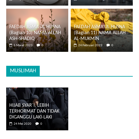
FAEDAH ASMA’UL HUSNA
FAEDAH ASMA’UL HUSNA
(Bagian 10) NAMA ALLAH
(Bagian 11) NAMA ALLAH
ASH-SHADIQ
AL-MUKMIN
5 Maret 2023
0
24 Februari 2023
0
MUSLIMAH
HIJAB SYAR`I, LEBIH
TERHORMAT DAN TIDAK
DIGANGGU LAKI-LAKI
24 Mei 2020
0