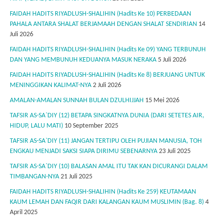
FAIDAH HADITS RIYADLUSH-SHALIHIN (Hadits Ke 10) PERBEDAAN
PAHALA ANTARA SHALAT BERJAMAAH DENGAN SHALAT SENDIRIAN
14
Juli 2026
FAIDAH HADITS RIYADLUSH-SHALIHIN (Hadits Ke 09) YANG TERBUNUH
DAN YANG MEMBUNUH KEDUANYA MASUK NERAKA
5 Juli 2026
FAIDAH HADITS RIYADLUSH-SHALIHIN (Hadits Ke 8) BERJUANG UNTUK
MENINGGIKAN KALIMAT-NYA
2 Juli 2026
AMALAN-AMALAN SUNNAH BULAN DZULHIJJAH
15 Mei 2026
TAFSIR AS-SA`DIY (12) BETAPA SINGKATNYA DUNIA (DARI SETETES AIR,
HIDUP, LALU MATI)
10 September 2025
TAFSIR AS-SA`DIY (11) JANGAN TERTIPU OLEH PUJIAN MANUSIA, TOH
ENGKAU MENJADI SAKSI SIAPA DIRIMU SEBENARNYA
23 Juli 2025
TAFSIR AS-SA`DIY (10) BALASAN AMAL ITU TAK KAN DICURANGI DALAM
TIMBANGAN-NYA
21 Juli 2025
FAIDAH HADITS RIYADLUSH-SHALIHIN (Hadits Ke 259) KEUTAMAAN
KAUM LEMAH DAN FAQIR DARI KALANGAN KAUM MUSLIMIN (Bag. 8)
4
April 2025