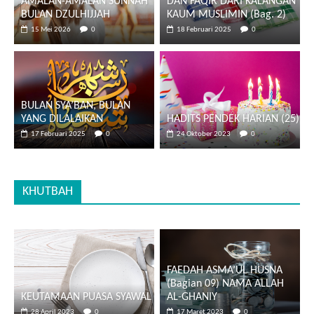
AMALAN-AMALAN SUNNAH
DAN FAQIR DARI KALANGAN
BULAN DZULHIJJAH
KAUM MUSLIMIN (Bag. 2)
15 Mei 2026
0
18 Februari 2025
0
BULAN SYA’BAN, BULAN
YANG DILALAIKAN
HADITS PENDEK HARIAN (25)
17 Februari 2025
0
24 Oktober 2023
0
KHUTBAH
FAEDAH ASMA’UL HUSNA
(Bagian 09) NAMA ALLAH
KEUTAMAAN PUASA SYAWAL
AL-GHANIY
28 April 2023
0
17 Maret 2023
0