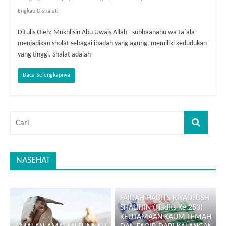
Engkau Dishalati
Ditulis Oleh: Mukhlisin Abu Uwais Allah –subhaanahu wa ta`ala-
menjadikan sholat sebagai ibadah yang agung, memiliki kedudukan
yang tinggi. Shalat adalah
Baca Selengkapnya
NASEHAT
FAIDAH HADITS RIYADLUSH-
SHALIHIN (Hadits Ke 253)
KEUTAMAAN KAUM LEMAH