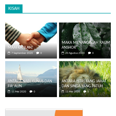
KISAH
MAKA MENANGISLAH KAUM
MAAFKANLAH!
ANSHOR
7 September 2020
0
20 Agustus 2020
0
ANTARA NABI YUNUS DAN
ANTARA ISTRI YANG JAHAT
FIR`AUN
DAN SINGA YANG PATUH
11 Mei 2020
0
11 Mei 2020
0