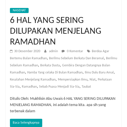
NASEHAT
6 HAL YANG SERING
DILUPAKAN MENJELANG
RAMADHAN
30 Desember 2020
admin
0 Komentar
Berdoa Agar
,
,
Bertemu Bulan Ramadhan
Berilmu Sebelum Berkata Dan Beramal
Berilmu
,
,
Sebelum Ramadhan
Berkata Dusta
Gembira Dengan Datangnya Bulan
,
,
,
Ramadhan
Hamba Yang celaka Di Bulan Ramadhan
Ilmu Dulu Baru Amal
,
,
,
Kesalahan Menjelang Ramadhan
Mempersiapkan Ilmu
Niat
Perkataan
,
,
,
Sia-Sia
Ramadhan
Sebab Puasa Menjadi Sia-Sia
Taubat
Ditulis Oleh: Mukhlisin Abu Uwais 6 HAL YANG SERING DILUPAKAN
MENJELANG RAMADHAN, ini adalah tema kita. apa sih yang
terbenak dalam
Baca Selengkapnya