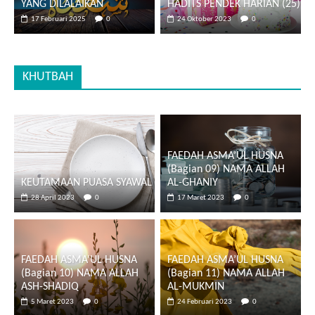
YANG DILALAIKAN
HADITS PENDEK HARIAN (25)
17 Februari 2025
0
24 Oktober 2023
0
KHUTBAH
FAEDAH ASMA’UL HUSNA
(Bagian 09) NAMA ALLAH
KEUTAMAAN PUASA SYAWAL
AL-GHANIY
28 April 2023
0
17 Maret 2023
0
FAEDAH ASMA’UL HUSNA
FAEDAH ASMA’UL HUSNA
(Bagian 10) NAMA ALLAH
(Bagian 11) NAMA ALLAH
ASH-SHADIQ
AL-MUKMIN
5 Maret 2023
0
24 Februari 2023
0