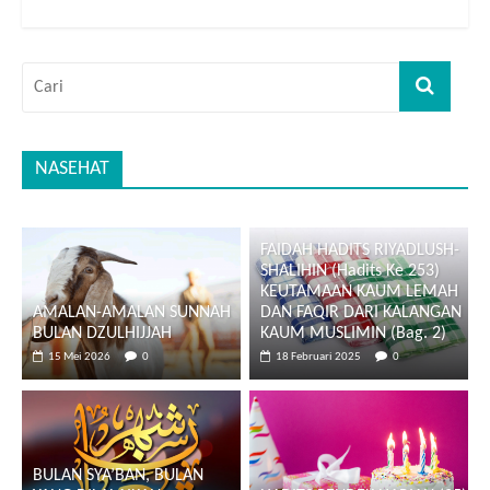
NASEHAT
FAIDAH HADITS RIYADLUSH-
SHALIHIN (Hadits Ke 253)
KEUTAMAAN KAUM LEMAH
AMALAN-AMALAN SUNNAH
DAN FAQIR DARI KALANGAN
BULAN DZULHIJJAH
KAUM MUSLIMIN (Bag. 2)
15 Mei 2026
0
18 Februari 2025
0
BULAN SYA’BAN, BULAN