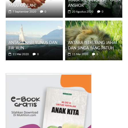
MAKA MENANGISLAH KAUM
MAAFKANLAH!
ANSHOR
7 September 2020
0
20 Agustus 2020
0
ANTARA NABI YUNUS DAN
ANTARA ISTRI YANG JAHAT
FIR`AUN
DAN SINGA YANG PATUH
11 Mei 2020
0
11 Mei 2020
0