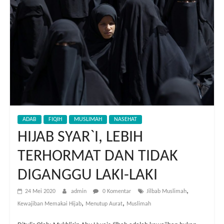
ADAB
FIQIH
MUSLIMAH
NASEHAT
HIJAB SYAR`I, LEBIH
TERHORMAT DAN TIDAK
DIGANGGU LAKI-LAKI
,
24 Mei 2020
admin
0 Komentar
Jilbab Muslimah
,
,
Kewajiban Memakai Hijab
Menutup Aurat
Muslimah