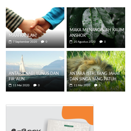
MAKA MENANGISLAH KAUM
MAAFKANLAH!
ANSHOR
7 September 2020
0
20 Agustus 2020
0
ANTARA NABI YUNUS DAN
ANTARA ISTRI YANG JAHAT
FIR`AUN
DAN SINGA YANG PATUH
11 Mei 2020
0
11 Mei 2020
0