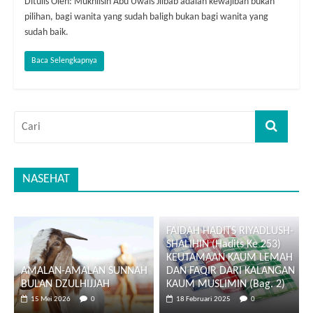
Ditulis Oleh: Mukhlisin Abu Uwais Jilbab adalah kewajiban bukan
pilihan, bagi wanita yang sudah baligh bukan bagi wanita yang
sudah baik.
Baca Selengkapnya
NASEHAT
FAIDAH HADITS RIYADLUSH-
SHALIHIN (Hadits Ke 253)
KEUTAMAAN KAUM LEMAH
AMALAN-AMALAN SUNNAH
DAN FAQIR DARI KALANGAN
BULAN DZULHIJJAH
KAUM MUSLIMIN (Bag. 2)
15 Mei 2026
0
18 Februari 2025
0