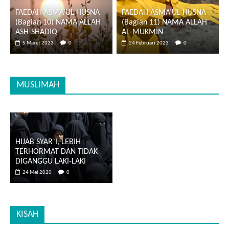
FAEDAH ASMA’UL HUSNA
FAEDAH ASMA’UL HUSNA
(Bagian 10) NAMA ALLAH
(Bagian 11) NAMA ALLAH
ASH-SHADIQ
AL-MUKMIN
5 Maret 2023
0
24 Februari 2023
0
MUSLIMAH
HIJAB SYAR`I, LEBIH
TERHORMAT DAN TIDAK
DIGANGGU LAKI-LAKI
24 Mei 2020
0
KISAH