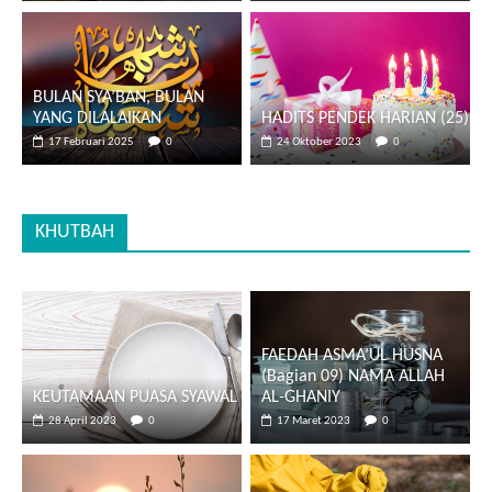
BULAN SYA’BAN, BULAN
YANG DILALAIKAN
HADITS PENDEK HARIAN (25)
17 Februari 2025
0
24 Oktober 2023
0
KHUTBAH
FAEDAH ASMA’UL HUSNA
(Bagian 09) NAMA ALLAH
KEUTAMAAN PUASA SYAWAL
AL-GHANIY
28 April 2023
0
17 Maret 2023
0