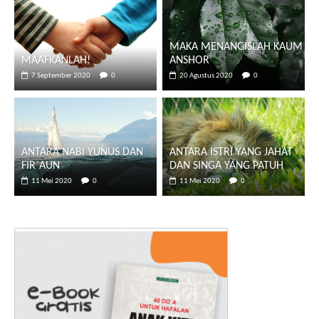
MAKA MENANGISLAH KAUM
MAAFKANLAH!
ANSHOR
7 September 2020
0
20 Agustus 2020
0
ANTARA NABI YUNUS DAN
ANTARA ISTRI YANG JAHAT
FIR`AUN
DAN SINGA YANG PATUH
11 Mei 2020
0
11 Mei 2020
0