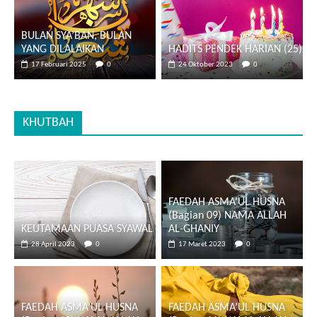
BULAN SYA’BAN, BULAN
YANG DILALAIKAN
HADITS PENDEK HARIAN (25)
17 Februari 2025
0
24 Oktober 2023
0
KHUTBAH
FAEDAH ASMA’UL HUSNA
(Bagian 09) NAMA ALLAH
KEUTAMAAN PUASA SYAWAL
AL-GHANIY
28 April 2023
0
17 Maret 2023
0
FAEDAH ASMA’UL HUSNA
FAEDAH ASMA’UL HUSNA