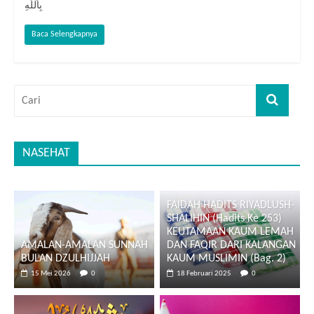
بِاَللَّهِ
Baca Selengkapnya
NASEHAT
FAIDAH HADITS RIYADLUSH-
SHALIHIN (Hadits Ke 253)
KEUTAMAAN KAUM LEMAH
AMALAN-AMALAN SUNNAH
DAN FAQIR DARI KALANGAN
BULAN DZULHIJJAH
KAUM MUSLIMIN (Bag. 2)
15 Mei 2026
0
18 Februari 2025
0