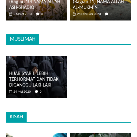
(Bagian 10) NAMA ALLAH
(Bagian 11) NAMA ALLAH
ASH-SHADIQ
AL-MUKMIN
5 Maret 2023
0
24 Februari 2023
0
MUSLIMAH
HIJAB SYAR`I, LEBIH
TERHORMAT DAN TIDAK
DIGANGGU LAKI-LAKI
24 Mei 2020
0
KISAH