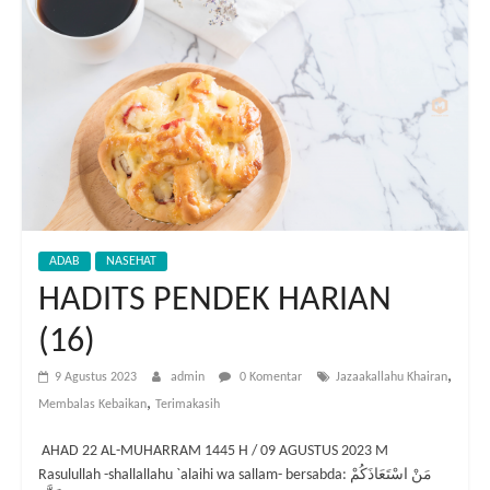
ADAB
NASEHAT
HADITS PENDEK HARIAN
(16)
,
9 Agustus 2023
admin
0 Komentar
Jazaakallahu Khairan
,
Membalas Kebaikan
Terimakasih
️ AHAD 22 AL-MUHARRAM 1445 H / 09 AGUSTUS 2023 M
Rasulullah -shallallahu `alaihi wa sallam- bersabda: مَنْ اسْتَعَاذَكُمْ