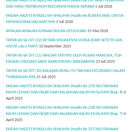
FAIDAH HADITS RIYADLUSH-SHALIHIN (Hadits Ke 09) YANG TERBUNUH
DAN YANG MEMBUNUH KEDUANYA MASUK NERAKA
5 Juli 2026
FAIDAH HADITS RIYADLUSH-SHALIHIN (Hadits Ke 8) BERJUANG UNTUK
MENINGGIKAN KALIMAT-NYA
2 Juli 2026
AMALAN-AMALAN SUNNAH BULAN DZULHIJJAH
15 Mei 2026
TAFSIR AS-SA`DIY (12) BETAPA SINGKATNYA DUNIA (DARI SETETES AIR,
HIDUP, LALU MATI)
10 September 2025
TAFSIR AS-SA`DIY (11) JANGAN TERTIPU OLEH PUJIAN MANUSIA, TOH
ENGKAU MENJADI SAKSI SIAPA DIRIMU SEBENARNYA
23 Juli 2025
TAFSIR AS-SA`DIY (10) BALASAN AMAL ITU TAK KAN DICURANGI DALAM
TIMBANGAN-NYA
21 Juli 2025
FAIDAH HADITS RIYADLUSH-SHALIHIN (Hadits Ke 259) KEUTAMAAN
KAUM LEMAH DAN FAQIR DARI KALANGAN KAUM MUSLIMIN (Bag. 8)
4
April 2025
FAIDAH HADITS RIYADLUSH-SHALIHIN (Hadits Ke 258) KEUTAMAAN
KAUM LEMAH DAN FAQIR DARI KALANGAN KAUM MUSLIMIN (Bag. 7)
4
April 2025
FAIDAH HADITS RIYADLUSH-SHALIHIN (Hadits Ke 257) KEUTAMAAN