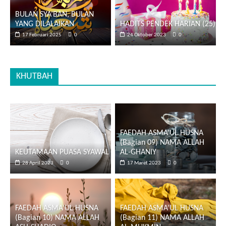
BULAN SYA’BAN, BULAN
YANG DILALAIKAN
HADITS PENDEK HARIAN (25)
17 Februari 2025
0
24 Oktober 2023
0
KHUTBAH
FAEDAH ASMA’UL HUSNA
(Bagian 09) NAMA ALLAH
KEUTAMAAN PUASA SYAWAL
AL-GHANIY
28 April 2023
0
17 Maret 2023
0
FAEDAH ASMA’UL HUSNA
FAEDAH ASMA’UL HUSNA
(Bagian 10) NAMA ALLAH
(Bagian 11) NAMA ALLAH