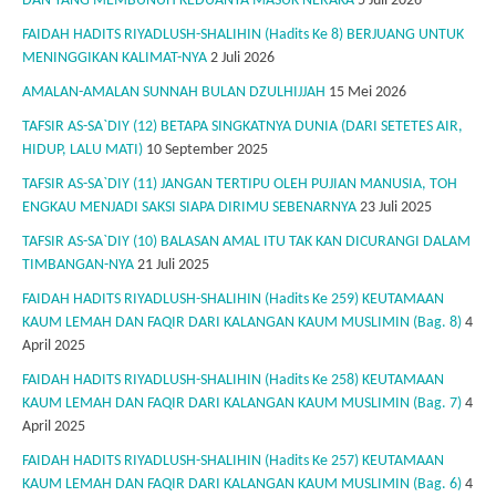
DAN YANG MEMBUNUH KEDUANYA MASUK NERAKA
5 Juli 2026
FAIDAH HADITS RIYADLUSH-SHALIHIN (Hadits Ke 8) BERJUANG UNTUK
MENINGGIKAN KALIMAT-NYA
2 Juli 2026
AMALAN-AMALAN SUNNAH BULAN DZULHIJJAH
15 Mei 2026
TAFSIR AS-SA`DIY (12) BETAPA SINGKATNYA DUNIA (DARI SETETES AIR,
HIDUP, LALU MATI)
10 September 2025
TAFSIR AS-SA`DIY (11) JANGAN TERTIPU OLEH PUJIAN MANUSIA, TOH
ENGKAU MENJADI SAKSI SIAPA DIRIMU SEBENARNYA
23 Juli 2025
TAFSIR AS-SA`DIY (10) BALASAN AMAL ITU TAK KAN DICURANGI DALAM
TIMBANGAN-NYA
21 Juli 2025
FAIDAH HADITS RIYADLUSH-SHALIHIN (Hadits Ke 259) KEUTAMAAN
KAUM LEMAH DAN FAQIR DARI KALANGAN KAUM MUSLIMIN (Bag. 8)
4
April 2025
FAIDAH HADITS RIYADLUSH-SHALIHIN (Hadits Ke 258) KEUTAMAAN
KAUM LEMAH DAN FAQIR DARI KALANGAN KAUM MUSLIMIN (Bag. 7)
4
April 2025
FAIDAH HADITS RIYADLUSH-SHALIHIN (Hadits Ke 257) KEUTAMAAN
KAUM LEMAH DAN FAQIR DARI KALANGAN KAUM MUSLIMIN (Bag. 6)
4