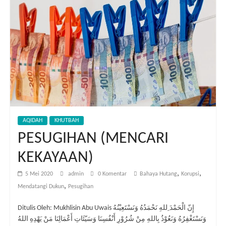
AQIDAH
KHUTBAH
PESUGIHAN (MENCARI
KEKAYAAN)
,
,
5 Mei 2020
admin
0 Komentar
Bahaya Hutang
Korupsi
,
Mendatangi Dukun
Pesugihan
Ditulis Oleh: Mukhlisin Abu Uwais إِنّ الْحَمْدَ ِللهِ نَحْمَدُهُ وَنَسْتَعِيْنُهُ
وَنَسْتَغْفِرُهُ وَنَعُوْذُ بِاللهِ مِنْ شُرُوْرِ أَنْفُسِنَا وَسَيّئَاتِ أَعْمَالِنَا مَنْ يَهْدِهِ اللهُ