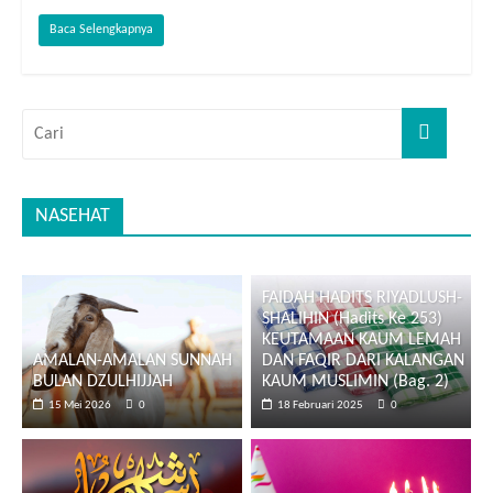
Baca Selengkapnya
NASEHAT
FAIDAH HADITS RIYADLUSH-
SHALIHIN (Hadits Ke 253)
KEUTAMAAN KAUM LEMAH
AMALAN-AMALAN SUNNAH
DAN FAQIR DARI KALANGAN
BULAN DZULHIJJAH
KAUM MUSLIMIN (Bag. 2)
15 Mei 2026
0
18 Februari 2025
0