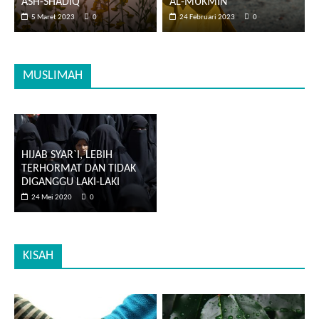
ASH-SHADIQ
AL-MUKMIN
5 Maret 2023
0
24 Februari 2023
0
MUSLIMAH
HIJAB SYAR`I, LEBIH
TERHORMAT DAN TIDAK
DIGANGGU LAKI-LAKI
24 Mei 2020
0
KISAH