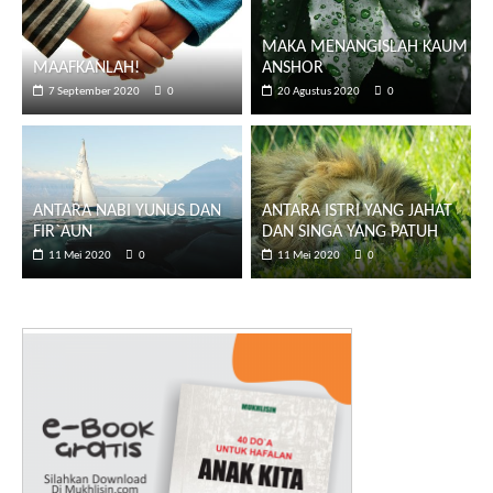
MAKA MENANGISLAH KAUM
MAAFKANLAH!
ANSHOR
7 September 2020
0
20 Agustus 2020
0
ANTARA NABI YUNUS DAN
ANTARA ISTRI YANG JAHAT
FIR`AUN
DAN SINGA YANG PATUH
11 Mei 2020
0
11 Mei 2020
0