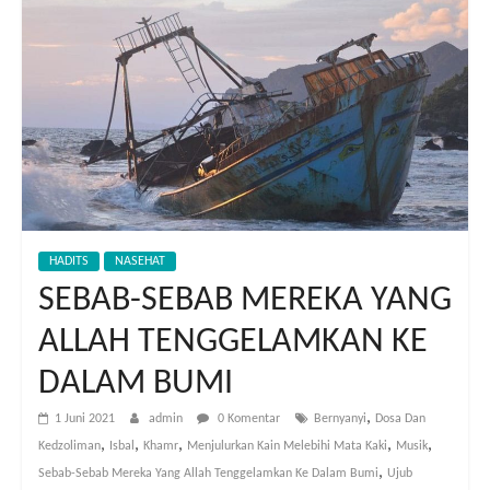
HADITS
NASEHAT
SEBAB-SEBAB MEREKA YANG
ALLAH TENGGELAMKAN KE
DALAM BUMI
,
1 Juni 2021
admin
0 Komentar
Bernyanyi
Dosa Dan
,
,
,
,
,
Kedzoliman
Isbal
Khamr
Menjulurkan Kain Melebihi Mata Kaki
Musik
,
Sebab-Sebab Mereka Yang Allah Tenggelamkan Ke Dalam Bumi
Ujub