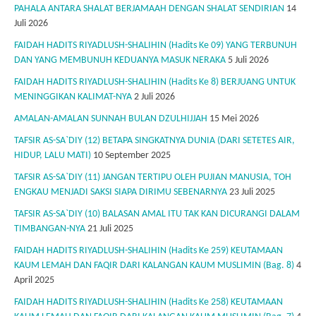
PAHALA ANTARA SHALAT BERJAMAAH DENGAN SHALAT SENDIRIAN
14
Juli 2026
FAIDAH HADITS RIYADLUSH-SHALIHIN (Hadits Ke 09) YANG TERBUNUH
DAN YANG MEMBUNUH KEDUANYA MASUK NERAKA
5 Juli 2026
FAIDAH HADITS RIYADLUSH-SHALIHIN (Hadits Ke 8) BERJUANG UNTUK
MENINGGIKAN KALIMAT-NYA
2 Juli 2026
AMALAN-AMALAN SUNNAH BULAN DZULHIJJAH
15 Mei 2026
TAFSIR AS-SA`DIY (12) BETAPA SINGKATNYA DUNIA (DARI SETETES AIR,
HIDUP, LALU MATI)
10 September 2025
TAFSIR AS-SA`DIY (11) JANGAN TERTIPU OLEH PUJIAN MANUSIA, TOH
ENGKAU MENJADI SAKSI SIAPA DIRIMU SEBENARNYA
23 Juli 2025
TAFSIR AS-SA`DIY (10) BALASAN AMAL ITU TAK KAN DICURANGI DALAM
TIMBANGAN-NYA
21 Juli 2025
FAIDAH HADITS RIYADLUSH-SHALIHIN (Hadits Ke 259) KEUTAMAAN
KAUM LEMAH DAN FAQIR DARI KALANGAN KAUM MUSLIMIN (Bag. 8)
4
April 2025
FAIDAH HADITS RIYADLUSH-SHALIHIN (Hadits Ke 258) KEUTAMAAN