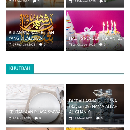
15 Mei 2026
0
18 Februari 2025
0
BULAN SYA’BAN, BULAN
YANG DILALAIKAN
HADITS PENDEK HARIAN (25)
17 Februari 2025
0
24 Oktober 2023
0
KHUTBAH
FAEDAH ASMA’UL HUSNA
(Bagian 09) NAMA ALLAH
KEUTAMAAN PUASA SYAWAL
AL-GHANIY
28 April 2023
0
17 Maret 2023
0