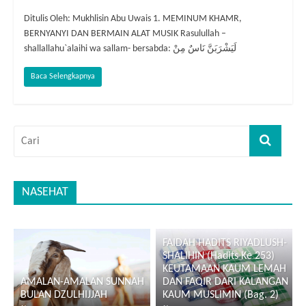
Ditulis Oleh: Mukhlisin Abu Uwais 1. MEMINUM KHAMR,
BERNYANYI DAN BERMAIN ALAT MUSIK Rasulullah –
shallallahu`alaihi wa sallam- bersabda: لَيَشْرَبَنَّ نَاسٌ مِنْ
Baca Selengkapnya
NASEHAT
FAIDAH HADITS RIYADLUSH-
SHALIHIN (Hadits Ke 253)
KEUTAMAAN KAUM LEMAH
AMALAN-AMALAN SUNNAH
DAN FAQIR DARI KALANGAN
BULAN DZULHIJJAH
KAUM MUSLIMIN (Bag. 2)