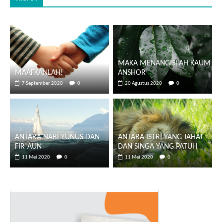
MAKA MENANGISLAH KAUM
MAAFKANLAH!
ANSHOR
7 September 2020
0
20 Agustus 2020
0
ANTARA NABI YUNUS DAN
ANTARA ISTRI YANG JAHAT
FIR`AUN
DAN SINGA YANG PATUH
11 Mei 2020
0
11 Mei 2020
0