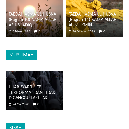
FAEDAH ASMA’UL HUSNA
FAEDAH ASMA’UL HUSNA
(Bagian 10) NAMA ALLAH
(Bagian 11) NAMA ALLAH
ASH-SHADIQ
AL-MUKMIN
5 Maret 2023
0
24 Februari 2023
0
MUSLIMAH
HIJAB SYAR`I, LEBIH
TERHORMAT DAN TIDAK
DIGANGGU LAKI-LAKI
24 Mei 2020
0
KISAH