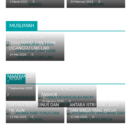
5 Maret 2023
0
24 Februari 2023
0
MUSLIMAH
HIJAB SYAR`I, LEBIH
TERHORMAT DAN TIDAK
DIGANGGU LAKI-LAKI
24 Mei 2020
0
MAAFKANLAH
KISAH
!
7 September 2020
MAKA MENANGISLAH KAUM
ANSHOR
0
20 Agustus 2020
0
ANTARA NABI YUNUS DAN
ANTARA ISTRI YANG JAHAT
FIR`AUN
DAN SINGA YANG PATUH
11 Mei 2020
0
11 Mei 2020
0