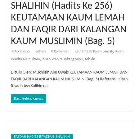
SHALIHIN (Hadits Ke 256)
KEUTAMAAN KAUM LEMAH
DAN FAQIR DARI KALANGAN
KAUM MUSLIMIN (Bag. 5)
,
4 April 2025
admin
0 Komentar
Keutamaan Kaum Lemah
Kisah
,
,
Wanita Kulit Hitam
Kisah Wanita Tukang Sapu
Miskin
Ditulis Oleh: Mukhlisin Abu Uwais KEUTAMAAN KAUM LEMAH DAN
FAQIR DARI KALANGAN KAUM MUSLIMIN (Bag. 5) Referensi: Kitab
Riyadh Ash-Salihin no.
Baca Selengkapnya
FAEDAH HADITS RIYADHUS SHALIHIN