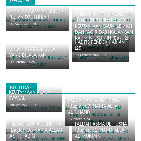
NASEHAT
AMALAN-AMALAN SUNNAH
FAIDAH HADITS RIYADLUSH-
BULAN DZULHIJJAH
SHALIHIN (Hadits Ke 253)
15 Mei 2026
0
KEUTAMAAN KAUM LEMAH
DAN FAQIR DARI KALANGAN
KAUM MUSLIMIN (Bag. 2)
HADITS PENDEK HARIAN
18 Februari 2025
0
(25)
BULAN SYA’BAN, BULAN
YANG DILALAIKAN
24 Oktober 2023
0
17 Februari 2025
0
KHUTBAH
KEUTAMAAN PUASA
SYAWAL
FAEDAH ASMA’UL HUSNA
28 April 2023
0
(Bagian 09) NAMA ALLAH
AL-GHANIY
17 Maret 2023
0
FAEDAH ASMA’UL HUSNA
FAEDAH ASMA’UL HUSNA
(Bagian 10) NAMA ALLAH
(Bagian 11) NAMA ALLAH
ASH-SHADIQ
AL-MUKMIN