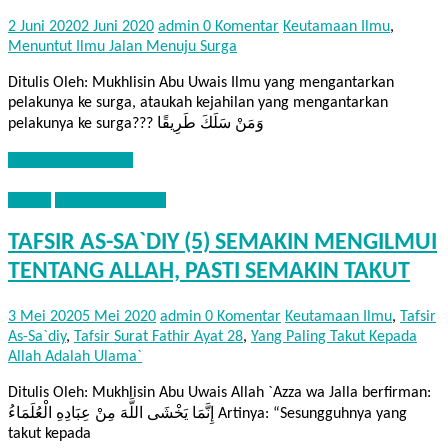
2 Juni 2020
2 Juni 2020
admin
0 Komentar
Keutamaan Ilmu
,
Menuntut Ilmu Jalan Menuju Surga
Ditulis Oleh: Mukhlisin Abu Uwais Ilmu yang mengantarkan
pelakunya ke surga, ataukah kejahilan yang mengantarkan
pelakunya ke surga??? وَمَنْ سَلَكَ طَرِيقًا
Baca Selengkapnya
TAFSIR
TAFSIR AS-SA`DIY
TAFSIR AS-SA`DIY (5) SEMAKIN MENGILMUI
TENTANG ALLAH, PASTI SEMAKIN TAKUT
3 Mei 2020
5 Mei 2020
admin
0 Komentar
Keutamaan Ilmu
,
Tafsir
As-Sa`diy
,
Tafsir Surat Fathir Ayat 28
,
Yang Paling Takut Kepada
Allah Adalah Ulama`
Ditulis Oleh: Mukhlisin Abu Uwais Allah `Azza wa Jalla berfirman:
إِنَّمَا يَخْشَى اللَّهَ مِنْ عِبَادِهِ الْعُلَمَاءُ Artinya: “Sesungguhnya yang
takut kepada