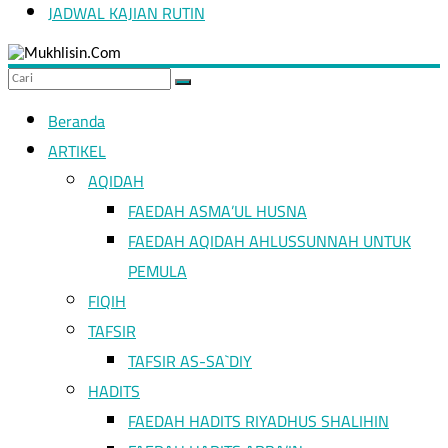
JADWAL KAJIAN RUTIN
Hidup
seperti
orang
asing
Beranda
adalah
bagian
ARTIKEL
dari
AQIDAH
ajaran
Islam
FAEDAH ASMA’UL HUSNA
FAEDAH AQIDAH AHLUSSUNNAH UNTUK
PEMULA
FIQIH
TAFSIR
TAFSIR AS-SA`DIY
HADITS
FAEDAH HADITS RIYADHUS SHALIHIN