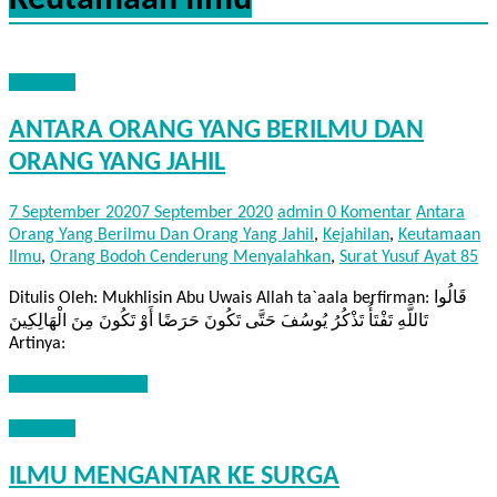
Keutamaan Ilmu
NASEHAT
ANTARA ORANG YANG BERILMU DAN
ORANG YANG JAHIL
7 September 2020
7 September 2020
admin
0 Komentar
Antara
Orang Yang Berilmu Dan Orang Yang Jahil
,
Kejahilan
,
Keutamaan
Ilmu
,
Orang Bodoh Cenderung Menyalahkan
,
Surat Yusuf Ayat 85
Ditulis Oleh: Mukhlisin Abu Uwais Allah ta`aala berfirman: قَالُوا
تَاللَّهِ تَفْتَأُ تَذْكُرُ يُوسُفَ حَتَّى تَكُونَ حَرَضًا أَوْ تَكُونَ مِنَ الْهَالِكِينَ
Artinya:
Baca Selengkapnya
NASEHAT
ILMU MENGANTAR KE SURGA