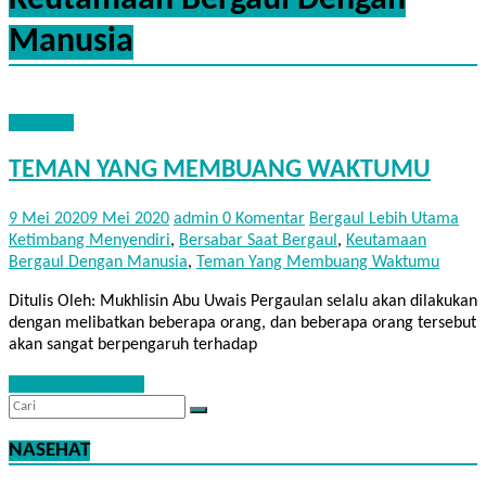
Keutamaan Bergaul Dengan
Manusia
NASEHAT
TEMAN YANG MEMBUANG WAKTUMU
9 Mei 2020
9 Mei 2020
admin
0 Komentar
Bergaul Lebih Utama
Ketimbang Menyendiri
,
Bersabar Saat Bergaul
,
Keutamaan
Bergaul Dengan Manusia
,
Teman Yang Membuang Waktumu
Ditulis Oleh: Mukhlisin Abu Uwais Pergaulan selalu akan dilakukan
dengan melibatkan beberapa orang, dan beberapa orang tersebut
akan sangat berpengaruh terhadap
Baca Selengkapnya
NASEHAT