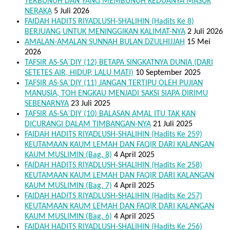
TERBUNUH DAN YANG MEMBUNUH KEDUANYA MASUK
NERAKA
5 Juli 2026
FAIDAH HADITS RIYADLUSH-SHALIHIN (Hadits Ke 8)
BERJUANG UNTUK MENINGGIKAN KALIMAT-NYA
2 Juli 2026
AMALAN-AMALAN SUNNAH BULAN DZULHIJJAH
15 Mei
2026
TAFSIR AS-SA`DIY (12) BETAPA SINGKATNYA DUNIA (DARI
SETETES AIR, HIDUP, LALU MATI)
10 September 2025
TAFSIR AS-SA`DIY (11) JANGAN TERTIPU OLEH PUJIAN
MANUSIA, TOH ENGKAU MENJADI SAKSI SIAPA DIRIMU
SEBENARNYA
23 Juli 2025
TAFSIR AS-SA`DIY (10) BALASAN AMAL ITU TAK KAN
DICURANGI DALAM TIMBANGAN-NYA
21 Juli 2025
FAIDAH HADITS RIYADLUSH-SHALIHIN (Hadits Ke 259)
KEUTAMAAN KAUM LEMAH DAN FAQIR DARI KALANGAN
KAUM MUSLIMIN (Bag. 8)
4 April 2025
FAIDAH HADITS RIYADLUSH-SHALIHIN (Hadits Ke 258)
KEUTAMAAN KAUM LEMAH DAN FAQIR DARI KALANGAN
KAUM MUSLIMIN (Bag. 7)
4 April 2025
FAIDAH HADITS RIYADLUSH-SHALIHIN (Hadits Ke 257)
KEUTAMAAN KAUM LEMAH DAN FAQIR DARI KALANGAN
KAUM MUSLIMIN (Bag. 6)
4 April 2025
FAIDAH HADITS RIYADLUSH-SHALIHIN (Hadits Ke 256)