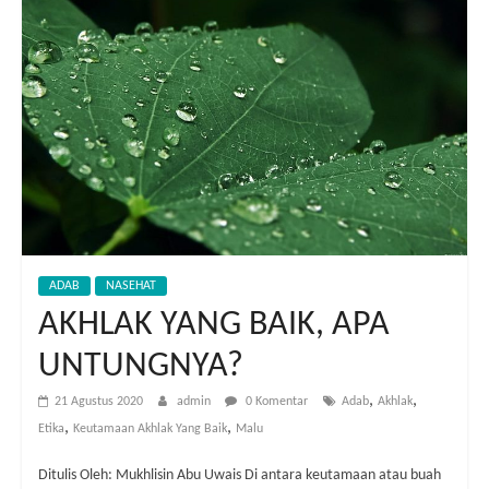
ADAB
NASEHAT
AKHLAK YANG BAIK, APA
UNTUNGNYA?
,
,
21 Agustus 2020
admin
0 Komentar
Adab
Akhlak
,
,
Etika
Keutamaan Akhlak Yang Baik
Malu
Ditulis Oleh: Mukhlisin Abu Uwais Di antara keutamaan atau buah