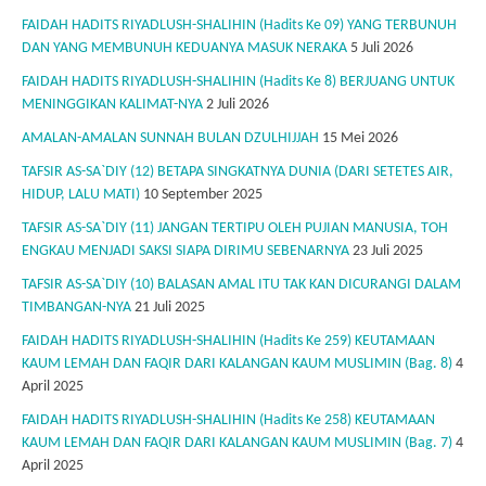
FAIDAH HADITS RIYADLUSH-SHALIHIN (Hadits Ke 09) YANG TERBUNUH
DAN YANG MEMBUNUH KEDUANYA MASUK NERAKA
5 Juli 2026
FAIDAH HADITS RIYADLUSH-SHALIHIN (Hadits Ke 8) BERJUANG UNTUK
MENINGGIKAN KALIMAT-NYA
2 Juli 2026
AMALAN-AMALAN SUNNAH BULAN DZULHIJJAH
15 Mei 2026
TAFSIR AS-SA`DIY (12) BETAPA SINGKATNYA DUNIA (DARI SETETES AIR,
HIDUP, LALU MATI)
10 September 2025
TAFSIR AS-SA`DIY (11) JANGAN TERTIPU OLEH PUJIAN MANUSIA, TOH
ENGKAU MENJADI SAKSI SIAPA DIRIMU SEBENARNYA
23 Juli 2025
TAFSIR AS-SA`DIY (10) BALASAN AMAL ITU TAK KAN DICURANGI DALAM
TIMBANGAN-NYA
21 Juli 2025
FAIDAH HADITS RIYADLUSH-SHALIHIN (Hadits Ke 259) KEUTAMAAN
KAUM LEMAH DAN FAQIR DARI KALANGAN KAUM MUSLIMIN (Bag. 8)
4
April 2025
FAIDAH HADITS RIYADLUSH-SHALIHIN (Hadits Ke 258) KEUTAMAAN
KAUM LEMAH DAN FAQIR DARI KALANGAN KAUM MUSLIMIN (Bag. 7)
4
April 2025