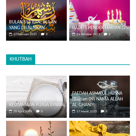
BULAN SYA’BAN, BULAN
YANG DILALAIKAN
HADITS PENDEK HARIAN (25)
17 Februari 2025
0
24 Oktober 2023
0
KHUTBAH
FAEDAH ASMA’UL HUSNA
(Bagian 09) NAMA ALLAH
KEUTAMAAN PUASA SYAWAL
AL-GHANIY
28 April 2023
0
17 Maret 2023
0