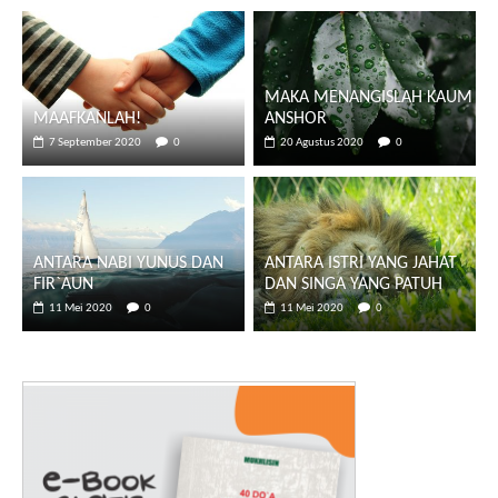
MAKA MENANGISLAH KAUM
MAAFKANLAH!
ANSHOR
7 September 2020
0
20 Agustus 2020
0
ANTARA NABI YUNUS DAN
ANTARA ISTRI YANG JAHAT
FIR`AUN
DAN SINGA YANG PATUH
11 Mei 2020
0
11 Mei 2020
0