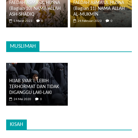
FAEDAH ASMA’UL HUSNA
FAEDAH ASMA’UL HUSNA
(Bagian 10) NAMA ALLAH
(Bagian 11) NAMA ALLAH
ASH-SHADIQ
AL-MUKMIN
5 Maret 2023
0
24 Februari 2023
0
MUSLIMAH
HIJAB SYAR`I, LEBIH
TERHORMAT DAN TIDAK
DIGANGGU LAKI-LAKI
24 Mei 2020
0
KISAH