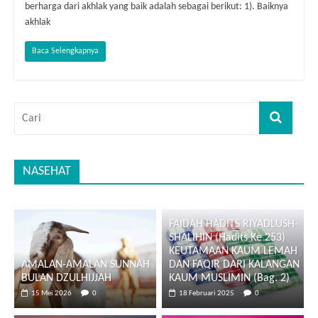
berharga dari akhlak yang baik adalah sebagai berikut: 1). Baiknya
akhlak
Baca Selengkapnya
NASEHAT
FAIDAH HADITS RIYADLUSH-
SHALIHIN (Hadits Ke 253)
KEUTAMAAN KAUM LEMAH
AMALAN-AMALAN SUNNAH
DAN FAQIR DARI KALANGAN
BULAN DZULHIJJAH
KAUM MUSLIMIN (Bag. 2)
15 Mei 2026
0
18 Februari 2025
0