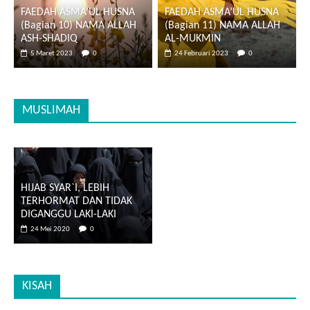
FAEDAH ASMA’UL HUSNA
FAEDAH ASMA’UL HUSNA
(Bagian 10) NAMA ALLAH
(Bagian 11) NAMA ALLAH
ASH-SHADIQ
AL-MUKMIN
5 Maret 2023
0
24 Februari 2023
0
MUSLIMAH
HIJAB SYAR`I, LEBIH
TERHORMAT DAN TIDAK
DIGANGGU LAKI-LAKI
24 Mei 2020
0
KISAH