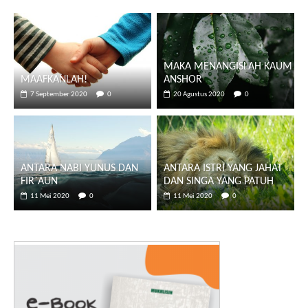
MAKA MENANGISLAH KAUM
MAAFKANLAH!
ANSHOR
7 September 2020
0
20 Agustus 2020
0
ANTARA NABI YUNUS DAN
ANTARA ISTRI YANG JAHAT
FIR`AUN
DAN SINGA YANG PATUH
11 Mei 2020
0
11 Mei 2020
0