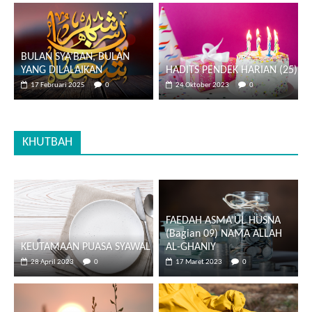
BULAN SYA’BAN, BULAN
YANG DILALAIKAN
HADITS PENDEK HARIAN (25)
17 Februari 2025
0
24 Oktober 2023
0
KHUTBAH
FAEDAH ASMA’UL HUSNA
(Bagian 09) NAMA ALLAH
KEUTAMAAN PUASA SYAWAL
AL-GHANIY
28 April 2023
0
17 Maret 2023
0