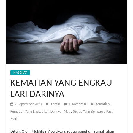
NASEHAT
KEMATIAN YANG ENGKAU
LARI DARINYA
,
7 September 2020
admin
0 Komentar
Kematian
,
,
Kematian Yang Engkau Lari Darinya
Mati
Setiap Yang Bernyawa Pasti
Mati
Ditulis Oleh: Mukhlisin Abu Uwais Setiap penghuni rumah akan