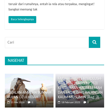
terusir dari rumahnya, entah ia rela atau terpaksa, mengingat!
bangkai memang tak
Baca Selengkapnya
NASEHAT
FAIDAH HADITS RIYADLUSH-
SHALIHIN (Hadits Ke 253)
KEUTAMAAN KAUM LEMAH
AMALAN-AMALAN SUNNAH
DAN FAQIR DARI KALANGAN
BULAN DZULHIJJAH
KAUM MUSLIMIN (Bag. 2)
15 Mei 2026
0
18 Februari 2025
0