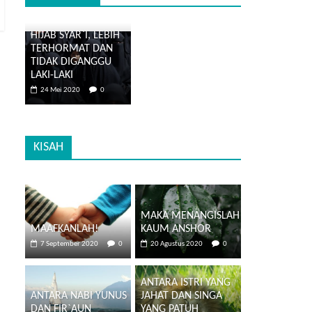
HIJAB SYAR`I, LEBIH
TERHORMAT DAN
TIDAK DIGANGGU
LAKI-LAKI
24 Mei 2020
0
KISAH
MAKA MENANGISLAH
MAAFKANLAH!
KAUM ANSHOR
7 September 2020
0
20 Agustus 2020
0
ANTARA ISTRI YANG
ANTARA NABI YUNUS
JAHAT DAN SINGA
DAN FIR`AUN
YANG PATUH