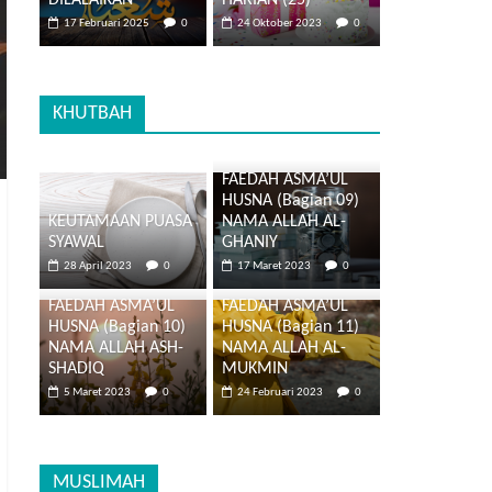
DILALAIKAN
HARIAN (25)
17 Februari 2025
0
24 Oktober 2023
0
KHUTBAH
FAEDAH ASMA’UL
HUSNA (Bagian 09)
KEUTAMAAN PUASA
NAMA ALLAH AL-
SYAWAL
GHANIY
28 April 2023
0
17 Maret 2023
0
FAEDAH ASMA’UL
FAEDAH ASMA’UL
HUSNA (Bagian 10)
HUSNA (Bagian 11)
NAMA ALLAH ASH-
NAMA ALLAH AL-
SHADIQ
MUKMIN
5 Maret 2023
0
24 Februari 2023
0
MUSLIMAH