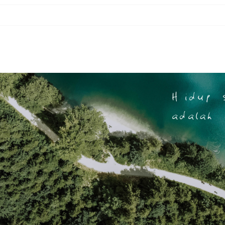
 8) BERJUANG UNTUK MENINGGIKAN KALIMAT-NYA
11) ALLAH MENCATAT NIAT (TEKAD) BAIK MAUPUN BURUK
 10) PERBEDAAN PAHALA ANTARA SHALAT BERJAMAAH DENGAN SHALAT SENDIR
e 09) YANG TERBUNUH DAN YANG MEMBUNUH KEDUANYA MASUK NERAKA