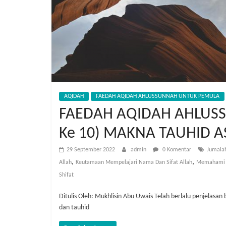
AQIDAH
FAEDAH AQIDAH AHLUSSUNNAH UNTUK PEMULA
FAEDAH AQIDAH AHLUSS
Ke 10) MAKNA TAUHID 
29 September 2022
admin
0 Komentar
Jumalah
,
,
Allah
Keutamaan Mempelajari Nama Dan Sifat Allah
Memahami N
Shifat
Ditulis Oleh: Mukhlisin Abu Uwais Telah berlalu penjelasan
dan tauhid