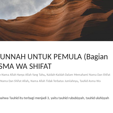
UNNAH UNTUK PEMULA (Bagian
ASMA WA SHIFAT
,
 Nama Allah Hanya Allah Yang Tahu
Kaidah-Kaidah Dalam Memahami Nama Dan Shifat
,
,
ama Dan Shifat Allah
Nama Allah Tidak Terbatas Jumlahnya
Tauhid Asma Wa
 bahwa Tauhid itu terbagi menjadi 3, yaitu tauhid rububiyyah, tauhid uluhiyyah