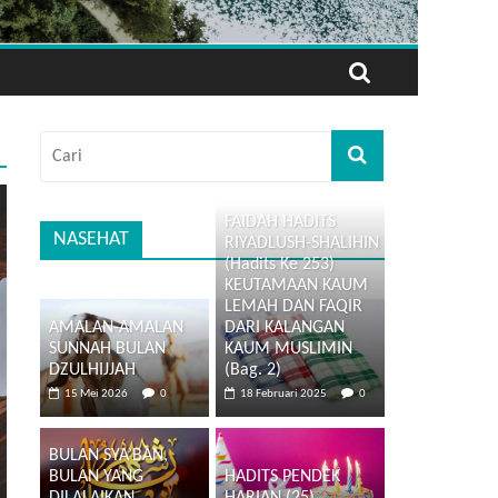
FAIDAH HADITS
NASEHAT
RIYADLUSH-SHALIHIN
(Hadits Ke 253)
KEUTAMAAN KAUM
LEMAH DAN FAQIR
AMALAN-AMALAN
DARI KALANGAN
SUNNAH BULAN
KAUM MUSLIMIN
DZULHIJJAH
(Bag. 2)
15 Mei 2026
0
18 Februari 2025
0
BULAN SYA’BAN,
BULAN YANG
HADITS PENDEK