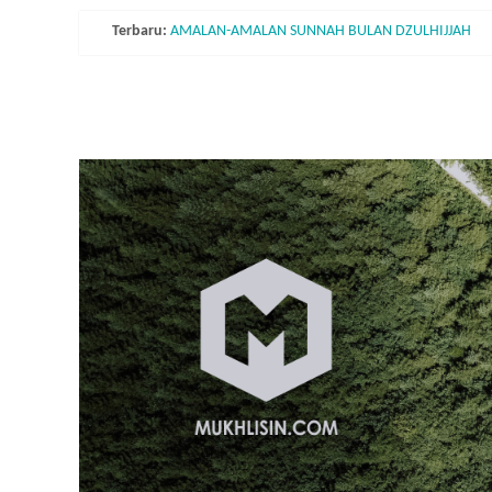
FAIDAH HADITS RIYADLUSH-SHALIHIN (Hadits Ke
Skip
Terbaru:
AMALAN-AMALAN SUNNAH BULAN DZULHIJJAH
to
FAIDAH HADITS RIYADLUSH-SHALIHIN (Hadits Ke 
content
Mukhlisin.Com
FAIDAH HADITS RIYADLUSH-SHALIHIN (Hadits Ke
FAIDAH HADITS RIYADLUSH-SHALIHIN (Hadits K
Hidup
seperti
orang
asing
adalah
bagian
dari
ajaran
Islam