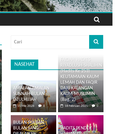
FAIDAH HADITS
NASEHAT
RIYADLUSH-SHALIHIN
(Hadits Ke 253)
KEUTAMAAN KAUM
LEMAH DAN FAQIR
AMALAN-AMALAN
DARI KALANGAN
SUNNAH BULAN
KAUM MUSLIMIN
DZULHIJJAH
(Bag. 2)
15 Mei 2026
0
18 Februari 2025
0
BULAN SYA’BAN,
BULAN YANG
HADITS PENDEK