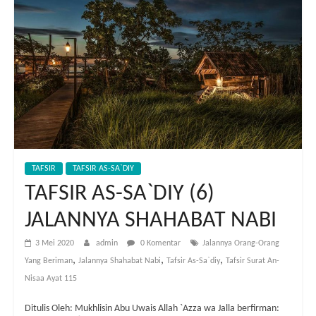
TAFSIR
TAFSIR AS-SA`DIY
TAFSIR AS-SA`DIY (6)
JALANNYA SHAHABAT NABI
3 Mei 2020
admin
0 Komentar
Jalannya Orang-Orang
,
,
,
Yang Beriman
Jalannya Shahabat Nabi
Tafsir As-Sa`diy
Tafsir Surat An-
Nisaa Ayat 115
Ditulis Oleh: Mukhlisin Abu Uwais Allah `Azza wa Jalla berfirman: