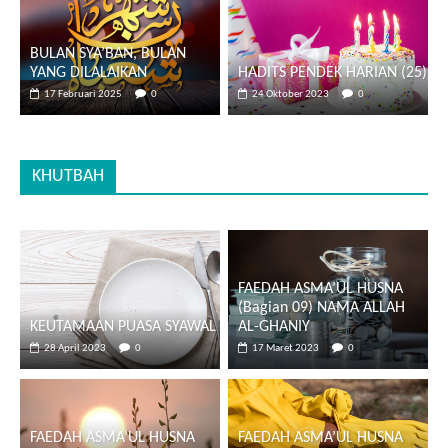
BULAN SYA’BAN, BULAN
YANG DILALAIKAN
HADITS PENDEK HARIAN (25)
17 Februari 2025
0
24 Oktober 2023
0
KHUTBAH
FAEDAH ASMA’UL HUSNA
(Bagian 09) NAMA ALLAH
KEUTAMAAN PUASA SYAWAL
AL-GHANIY
28 April 2023
0
17 Maret 2023
0
FAEDAH ASMA’UL HUSNA
FAEDAH ASMA’UL HUSNA