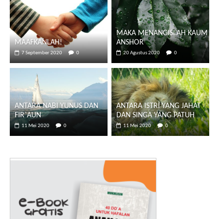
MAKA MENANGISLAH KAUM
MAAFKANLAH!
ANSHOR
7 September 2020
0
20 Agustus 2020
0
ANTARA NABI YUNUS DAN
ANTARA ISTRI YANG JAHAT
FIR`AUN
DAN SINGA YANG PATUH
11 Mei 2020
0
11 Mei 2020
0