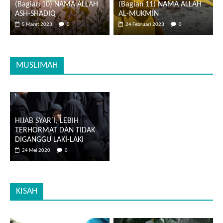
(Bagian 10) NAMA ALLAH
(Bagian 11) NAMA ALLAH
ASH-SHADIQ
AL-MUKMIN
5 Maret 2023
0
24 Februari 2023
0
MUSLIMAH
HIJAB SYAR`I, LEBIH
TERHORMAT DAN TIDAK
DIGANGGU LAKI-LAKI
24 Mei 2020
0
KISAH