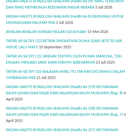
FAIDAH HADITS RIYADLUSH-SHALIHIN (Hadits Ke 09) YANG TERBUNUH
DAN YANG MEMBUNUH KEDUANYA MASUK NERAKA
5 Juli 2026
FAIDAH HADITS RIYADLUSH-SHALIHIN (Hadits Ke 8) BERJUANG UNTUK
MENINGGIKAN KALIMAT-NYA
2 Juli 2026
AMALAN-AMALAN SUNNAH BULAN DZULHIJJAH
15 Mei 2026
TAFSIR AS-SA`DIY (12) BETAPA SINGKATNYA DUNIA (DARI SETETES AIR,
HIDUP, LALU MATI)
10 September 2025
TAFSIR AS-SA`DIY (11) JANGAN TERTIPU OLEH PUJIAN MANUSIA, TOH
ENGKAU MENJADI SAKSI SIAPA DIRIMU SEBENARNYA
23 Juli 2025
TAFSIR AS-SA`DIY (10) BALASAN AMAL ITU TAK KAN DICURANGI DALAM
TIMBANGAN-NYA
21 Juli 2025
FAIDAH HADITS RIYADLUSH-SHALIHIN (Hadits Ke 259) KEUTAMAAN
KAUM LEMAH DAN FAQIR DARI KALANGAN KAUM MUSLIMIN (Bag. 8)
4
April 2025
FAIDAH HADITS RIYADLUSH-SHALIHIN (Hadits Ke 258) KEUTAMAAN
KAUM LEMAH DAN FAQIR DARI KALANGAN KAUM MUSLIMIN (Bag. 7)
4
April 2025
FAIDAH HADITS RIYADLUSH-SHALIHIN (Hadits Ke 257) KEUTAMAAN