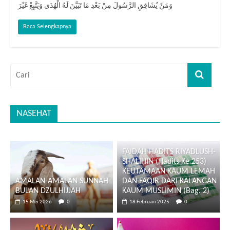
وَمَنْ يُشَاقِقِ الرَّسُولَ مِنْ بَعْدِ مَا تَبَيَّنَ لَهُ الْهُدَى وَيَتَّبِعْ غَيْرَ
Baca Selengkapnya
NASEHAT
FAIDAH HADITS RIYADLUSH-
SHALIHIN (Hadits Ke 253)
KEUTAMAAN KAUM LEMAH
AMALAN-AMALAN SUNNAH
DAN FAQIR DARI KALANGAN
BULAN DZULHIJJAH
KAUM MUSLIMIN (Bag. 2)
15 Mei 2026
0
18 Februari 2025
0