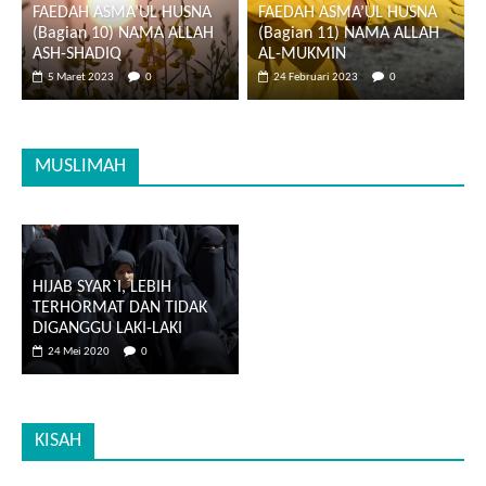
FAEDAH ASMA’UL HUSNA
FAEDAH ASMA’UL HUSNA
(Bagian 10) NAMA ALLAH
(Bagian 11) NAMA ALLAH
ASH-SHADIQ
AL-MUKMIN
5 Maret 2023
0
24 Februari 2023
0
MUSLIMAH
HIJAB SYAR`I, LEBIH
TERHORMAT DAN TIDAK
DIGANGGU LAKI-LAKI
24 Mei 2020
0
KISAH