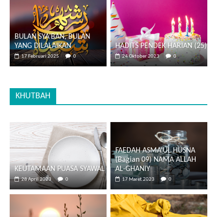
BULAN SYA’BAN, BULAN
YANG DILALAIKAN
HADITS PENDEK HARIAN (25)
17 Februari 2025
0
24 Oktober 2023
0
KHUTBAH
FAEDAH ASMA’UL HUSNA
(Bagian 09) NAMA ALLAH
KEUTAMAAN PUASA SYAWAL
AL-GHANIY
28 April 2023
0
17 Maret 2023
0