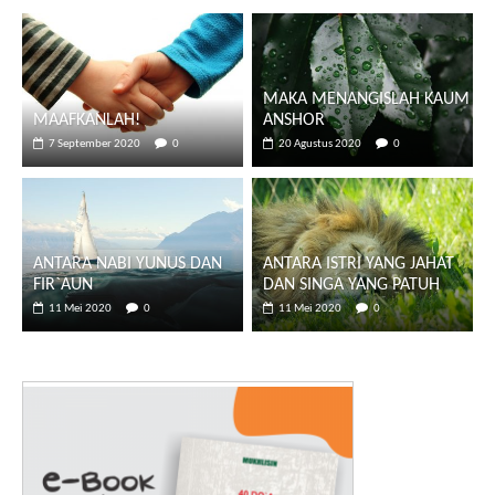
MAKA MENANGISLAH KAUM
MAAFKANLAH!
ANSHOR
7 September 2020
0
20 Agustus 2020
0
ANTARA NABI YUNUS DAN
ANTARA ISTRI YANG JAHAT
FIR`AUN
DAN SINGA YANG PATUH
11 Mei 2020
0
11 Mei 2020
0