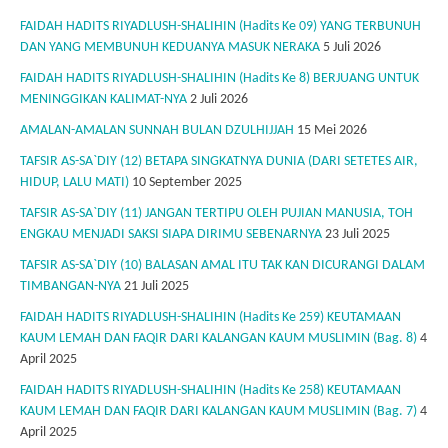
FAIDAH HADITS RIYADLUSH-SHALIHIN (Hadits Ke 09) YANG TERBUNUH
DAN YANG MEMBUNUH KEDUANYA MASUK NERAKA
5 Juli 2026
FAIDAH HADITS RIYADLUSH-SHALIHIN (Hadits Ke 8) BERJUANG UNTUK
MENINGGIKAN KALIMAT-NYA
2 Juli 2026
AMALAN-AMALAN SUNNAH BULAN DZULHIJJAH
15 Mei 2026
TAFSIR AS-SA`DIY (12) BETAPA SINGKATNYA DUNIA (DARI SETETES AIR,
HIDUP, LALU MATI)
10 September 2025
TAFSIR AS-SA`DIY (11) JANGAN TERTIPU OLEH PUJIAN MANUSIA, TOH
ENGKAU MENJADI SAKSI SIAPA DIRIMU SEBENARNYA
23 Juli 2025
TAFSIR AS-SA`DIY (10) BALASAN AMAL ITU TAK KAN DICURANGI DALAM
TIMBANGAN-NYA
21 Juli 2025
FAIDAH HADITS RIYADLUSH-SHALIHIN (Hadits Ke 259) KEUTAMAAN
KAUM LEMAH DAN FAQIR DARI KALANGAN KAUM MUSLIMIN (Bag. 8)
4
April 2025
FAIDAH HADITS RIYADLUSH-SHALIHIN (Hadits Ke 258) KEUTAMAAN
KAUM LEMAH DAN FAQIR DARI KALANGAN KAUM MUSLIMIN (Bag. 7)
4
April 2025