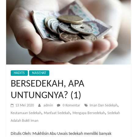
HADITS
NASEHAT
BERSEDEKAH, APA
UNTUNGNYA? (1)
,
13 Mei 2020
admin
0 Komentar
Iman Dan Sedekah
,
,
,
Keutamaan Sedekah
Manfaat Sedekah
Mengapa Bersedekah
Sedekah
Adalah Bukti Iman
Ditulis Oleh: Mukhlisin Abu Uwais Sedekah memiliki banyak