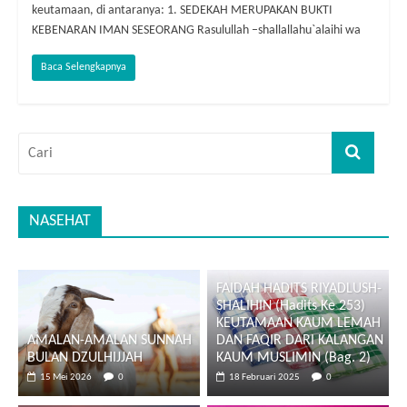
keutamaan, di antaranya: 1. SEDEKAH MERUPAKAN BUKTI
KEBENARAN IMAN SESEORANG Rasulullah –shallallahu`alaihi wa
Baca Selengkapnya
NASEHAT
FAIDAH HADITS RIYADLUSH-
SHALIHIN (Hadits Ke 253)
KEUTAMAAN KAUM LEMAH
AMALAN-AMALAN SUNNAH
DAN FAQIR DARI KALANGAN
BULAN DZULHIJJAH
KAUM MUSLIMIN (Bag. 2)
15 Mei 2026
0
18 Februari 2025
0