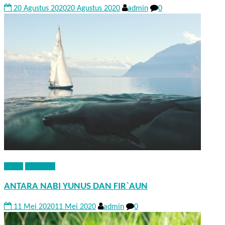
20 Agustus 2020
20 Agustus 2020
admin
0
KISAH
NASEHAT
ANTARA NABI YUNUS DAN FIR`AUN
11 Mei 2020
11 Mei 2020
admin
0