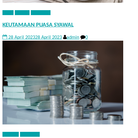
FIQIH
HADITS
KHUTBAH
KEUTAMAAN PUASA SYAWAL
28 April 2023
28 April 2023
admin
0
AQIDAH
KHUTBAH