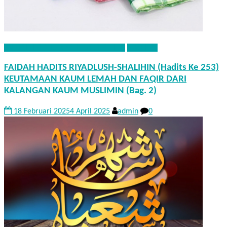
FAEDAH HADITS RIYADHUS SHALIHIN
NASEHAT
FAIDAH HADITS RIYADLUSH-SHALIHIN (Hadits Ke 253)
KEUTAMAAN KAUM LEMAH DAN FAQIR DARI
KALANGAN KAUM MUSLIMIN (Bag. 2)
18 Februari 2025
4 April 2025
admin
0