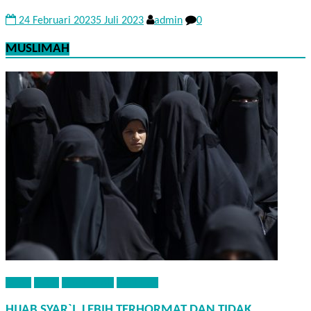
24 Februari 2023
5 Juli 2023
admin
0
MUSLIMAH
ADAB
FIQIH
MUSLIMAH
NASEHAT
HIJAB SYAR`I, LEBIH TERHORMAT DAN TIDAK