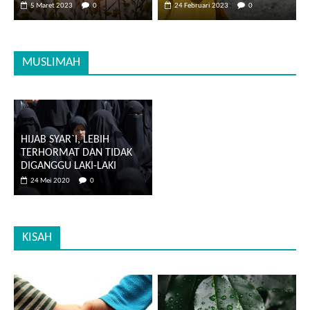
5 Maret 2023
0
24 Februari 2023
0
MUSLIMAH
HIJAB SYAR`I, LEBIH
TERHORMAT DAN TIDAK
DIGANGGU LAKI-LAKI
24 Mei 2020
0
KISAH