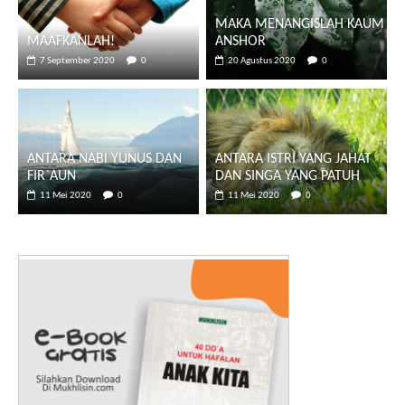
MAKA MENANGISLAH KAUM
MAAFKANLAH!
ANSHOR
7 September 2020
0
20 Agustus 2020
0
ANTARA NABI YUNUS DAN
ANTARA ISTRI YANG JAHAT
FIR`AUN
DAN SINGA YANG PATUH
11 Mei 2020
0
11 Mei 2020
0