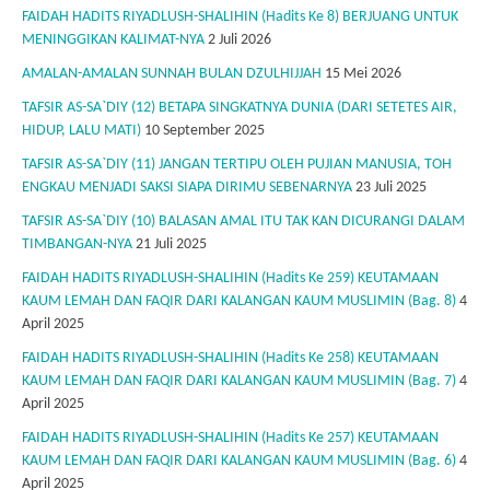
FAIDAH HADITS RIYADLUSH-SHALIHIN (Hadits Ke 8) BERJUANG UNTUK
MENINGGIKAN KALIMAT-NYA
2 Juli 2026
AMALAN-AMALAN SUNNAH BULAN DZULHIJJAH
15 Mei 2026
TAFSIR AS-SA`DIY (12) BETAPA SINGKATNYA DUNIA (DARI SETETES AIR,
HIDUP, LALU MATI)
10 September 2025
TAFSIR AS-SA`DIY (11) JANGAN TERTIPU OLEH PUJIAN MANUSIA, TOH
ENGKAU MENJADI SAKSI SIAPA DIRIMU SEBENARNYA
23 Juli 2025
TAFSIR AS-SA`DIY (10) BALASAN AMAL ITU TAK KAN DICURANGI DALAM
TIMBANGAN-NYA
21 Juli 2025
FAIDAH HADITS RIYADLUSH-SHALIHIN (Hadits Ke 259) KEUTAMAAN
KAUM LEMAH DAN FAQIR DARI KALANGAN KAUM MUSLIMIN (Bag. 8)
4
April 2025
FAIDAH HADITS RIYADLUSH-SHALIHIN (Hadits Ke 258) KEUTAMAAN
KAUM LEMAH DAN FAQIR DARI KALANGAN KAUM MUSLIMIN (Bag. 7)
4
April 2025
FAIDAH HADITS RIYADLUSH-SHALIHIN (Hadits Ke 257) KEUTAMAAN
KAUM LEMAH DAN FAQIR DARI KALANGAN KAUM MUSLIMIN (Bag. 6)
4
April 2025