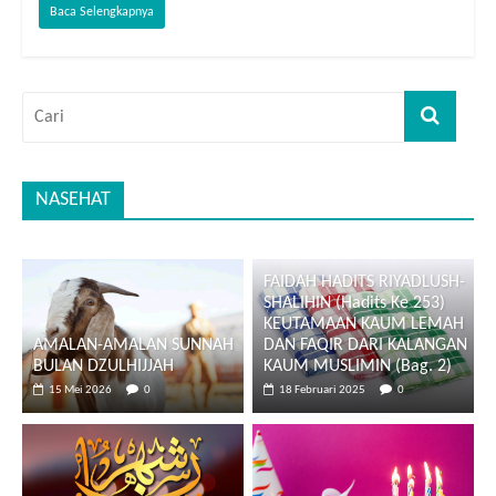
Baca Selengkapnya
NASEHAT
FAIDAH HADITS RIYADLUSH-
SHALIHIN (Hadits Ke 253)
KEUTAMAAN KAUM LEMAH
AMALAN-AMALAN SUNNAH
DAN FAQIR DARI KALANGAN
BULAN DZULHIJJAH
KAUM MUSLIMIN (Bag. 2)
15 Mei 2026
0
18 Februari 2025
0