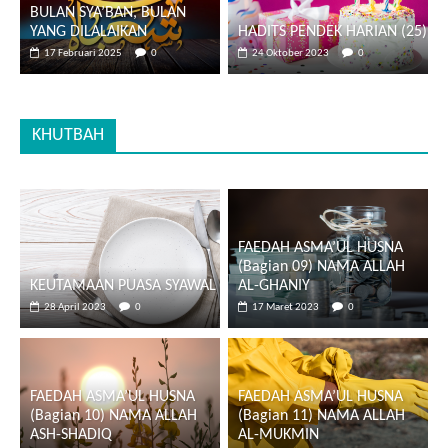
BULAN SYA’BAN, BULAN
YANG DILALAIKAN
HADITS PENDEK HARIAN (25)
17 Februari 2025
0
24 Oktober 2023
0
KHUTBAH
FAEDAH ASMA’UL HUSNA
(Bagian 09) NAMA ALLAH
KEUTAMAAN PUASA SYAWAL
AL-GHANIY
28 April 2023
0
17 Maret 2023
0
FAEDAH ASMA’UL HUSNA
FAEDAH ASMA’UL HUSNA
(Bagian 10) NAMA ALLAH
(Bagian 11) NAMA ALLAH
ASH-SHADIQ
AL-MUKMIN