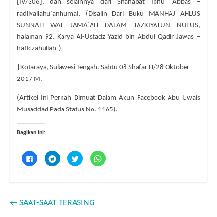
[IV/306], dan selainnya dari Shahabat Ibnu `Abbas –
radliyallahu`anhuma). (Disalin Dari Buku MANHAJ AHLUS
SUNNAH WAL JAMA`AH DALAM TAZKIYATUN NUFUS,
halaman 92. Karya Al-Ustadz Yazid bin Abdul Qadir Jawas –
hafidzahullah-).
|Kotaraya, Sulawesi Tengah. Sabtu 08 Shafar H/28 Oktober
2017 M.
(Artikel Ini Pernah Dimuat Dalam Akun Facebook Abu Uwais
Musaddad Pada Status No. 1165).
Bagikan ini:
K
K
K
K
l
l
l
l
i
i
i
i
k
k
k
k
u
u
u
u
n
n
n
n
t
t
t
t
u
u
u
u
←
SAAT-SAAT TERASING
k
k
k
k
m
b
b
b
e
e
e
e