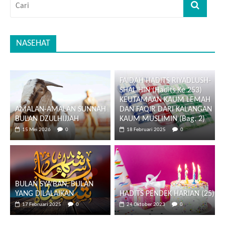
NASEHAT
FAIDAH HADITS RIYADLUSH-
SHALIHIN (Hadits Ke 253)
KEUTAMAAN KAUM LEMAH
AMALAN-AMALAN SUNNAH
DAN FAQIR DARI KALANGAN
BULAN DZULHIJJAH
KAUM MUSLIMIN (Bag. 2)
15 Mei 2026
0
18 Februari 2025
0
BULAN SYA’BAN, BULAN
YANG DILALAIKAN
HADITS PENDEK HARIAN (25)
17 Februari 2025
0
24 Oktober 2023
0