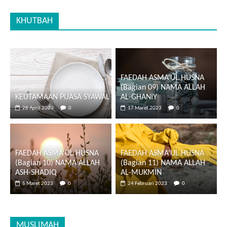
KHUTBAH
FAEDAH ASMA’UL HUSNA
(Bagian 09) NAMA ALLAH
KEUTAMAAN PUASA SYAWAL
AL-GHANIY
28 April 2023
0
17 Maret 2023
0
FAEDAH ASMA’UL HUSNA
FAEDAH ASMA’UL HUSNA
(Bagian 10) NAMA ALLAH
(Bagian 11) NAMA ALLAH
ASH-SHADIQ
AL-MUKMIN
5 Maret 2023
0
24 Februari 2023
0
MUSLIMAH