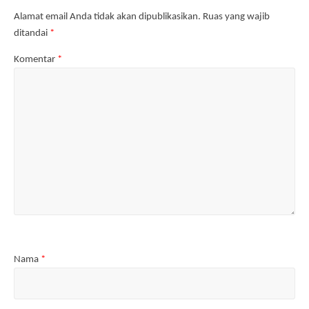
n
a
b
a
g
r
a
r
Alamat email Anda tidak akan dipublikasikan.
Ruas yang wajib
b
u
r
u
a
)
u
)
ditandai
*
r
)
u
)
Komentar
*
Nama
*