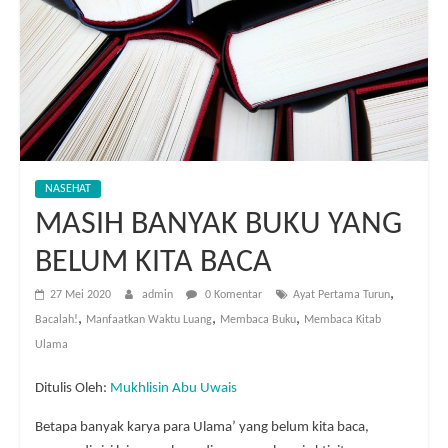
NASEHAT
MASIH BANYAK BUKU YANG
BELUM KITA BACA
,
27 Mei 2020
admin
0 Komentar
Ayat Pertama Turun
,
,
,
Bacalah!
Manfaatkan Waktu Luang
Membaca Buku
Membaca Kitab
Ulama
Ditulis Oleh:
Mukhlisin Abu Uwais
Betapa banyak karya para Ulama’ yang belum kita baca,