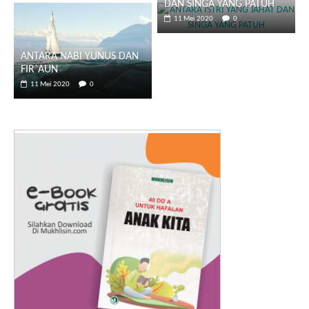
DAN SINGA YANG PATUH
11 Mei 2020
0
ANTARA NABI YUNUS DAN
FIR`AUN
11 Mei 2020
0