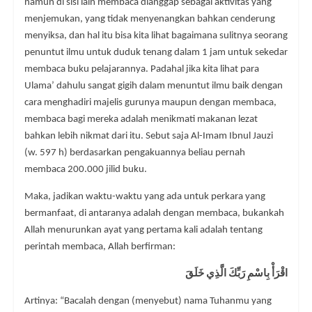
namun di sisi lain membaca dianggap sebagai aktivitas yang
menjemukan, yang tidak menyenangkan bahkan cenderung
menyiksa, dan hal itu bisa kita lihat bagaimana sulitnya seorang
penuntut ilmu untuk duduk tenang dalam 1 jam untuk sekedar
membaca buku pelajarannya. Padahal jika kita lihat para
Ulama’ dahulu sangat gigih dalam menuntut ilmu baik dengan
cara menghadiri majelis gurunya maupun dengan membaca,
membaca bagi mereka adalah menikmati makanan lezat
bahkan lebih nikmat dari itu. Sebut saja Al-Imam Ibnul Jauzi
(w. 597 h) berdasarkan pengakuannya beliau pernah
membaca 200.000 jilid buku.
Maka, jadikan waktu-waktu yang ada untuk perkara yang
bermanfaat, di antaranya adalah dengan membaca, bukankah
Allah menurunkan ayat yang pertama kali adalah tentang
perintah membaca, Allah berfirman:
اقْرَأْ بِاسْمِ رَبِّكَ الَّذِي خَلَقَ
Artinya: “Bacalah dengan (menyebut) nama Tuhanmu yang