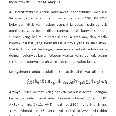
menciptakan”. (Surat Al-‘Alaq: 1).
Al-Ustadz Yazid bin Abdul Qadir Jawas –hafidzahullah- menulis:
Seharusnya seorang mukmin sadar bahwa MASIH BANYAK
buku dan kitab yang belum sempat ia baca, masih banyak
amal-amal yang belum dilakukannya, masih banyak sunnah-
sunnah yang belum ia ketahui dan ia amalkan, dan masih
banyak hal-hal yang bermanfaat lainnya yang ia sia-siakan.
Waktu itu sangat berharga, karenanya manfaatkanlah waktu
dengan sebaik-baiknya. Adapun waktu yang banyak orang
tertipu dengannya adalah waktu sehat dan waktu luang.
Sebagaimana sabda Rasulullah –shallallahu`alaihi wa sallam-:
نِعْمَتَانِ مَغْبُونٌ فِيهِمَا كَثِيرٌ مِنَ النَّاسِ ، الصِّحَّةُ وَالْفَرَاغُ
Artinya: “Dua nikmat yang banyak manusia tertipu dengan
keduanya, yaitu nikmat sehat dan waktu luang”. (Shahih: HR.
Al-Bukhari no. 6412, At-Tirmidzi no. 2304, Ibnu Majah no.
4170, Ahmad [I/258, 344], Ad-Darimi [II/297], Al-Hakim