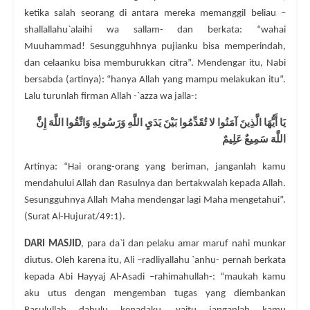
ketika salah seorang di antara mereka memanggil beliau –
shallallahu`alaihi wa sallam- dan berkata: “wahai
Muuhammad! Sesungguhhnya pujianku bisa memperindah,
dan celaanku bisa memburukkan citra”. Mendengar itu, Nabi
bersabda (artinya): “hanya Allah yang mampu melakukan itu”.
Lalu turunlah firman Allah -`azza wa jalla-:
يَا أَيُّهَا الَّذِينَ آمَنُوا لا تُقَدِّمُوا بَيْنَ يَدَيِ اللَّهِ وَرَسُولِهِ وَاتَّقُوا اللَّهَ إِنَّ
اللَّهَ سَمِيعٌ عَلِيمٌ
Artinya: “Hai orang-orang yang beriman, janganlah kamu
mendahului Allah dan Rasulnya dan bertakwalah kepada Allah.
Sesungguhnya Allah Maha mendengar lagi Maha mengetahui”.
(Surat Al-Hujurat/49:1).
DARI MASJID
, para da`i dan pelaku amar maruf nahi munkar
diutus. Oleh karena itu, Ali –radliyallahu `anhu- pernah berkata
kepada Abi Hayyaj Al-Asadi –rahimahullah-: “maukah kamu
aku utus dengan mengemban tugas yang diembankan