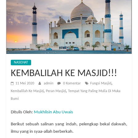
NASEHAT
KEMBALILAH KE MASJID!!!
,
11 Mei 2020
admin
0 Komentar
Fungsi Masjid
,
,
Kembalilah Ke Masjid
Peran Masjid
Tempat Yang Paling Mulia Di Muka
Bumi
Ditulis Oleh:
Mukhlisin Abu Uwais
Berikut sebuah salinan yang indah, pelengkap bekal dakwah,
ilmu yang in syaa-allah berberkah.