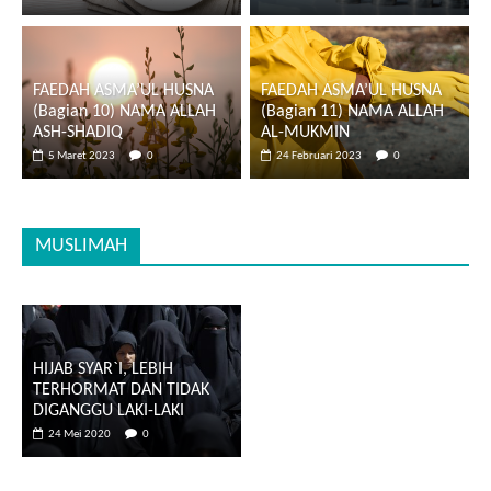
FAEDAH ASMA’UL HUSNA
FAEDAH ASMA’UL HUSNA
(Bagian 10) NAMA ALLAH
(Bagian 11) NAMA ALLAH
ASH-SHADIQ
AL-MUKMIN
5 Maret 2023
0
24 Februari 2023
0
MUSLIMAH
HIJAB SYAR`I, LEBIH
TERHORMAT DAN TIDAK
DIGANGGU LAKI-LAKI
24 Mei 2020
0