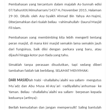
Pembahasan yang tercantum dalam majalah As-Sunnah edisi
07/tahunXIX/Almuharram/1437 H./November 2015, Halaman
29-30. Ditulis oleh Asy-Syaikh Ahmad Bin Yahya An-Najmi,
Diterjemahkan dari risalah beliau –rahimahullah- Daurul Masjid
Fil Islam.
Pembahasan yang membimbing kita lebih mengerti tentang
peran masjid, di mana kini masjid semakin lama semakin jauh
dari fungsinya, baik diisi dengan perkara yang baru, atau
dijauhi hingga kotor pun tiada yang tahu.
Simaklah tanpa perasaan disudutkan, tapi sedang diberi
tambahan faidah tak berbilang. SELAMAT MENYIMAK:
DARI MASJID
lah Nabi –shallallahu`alaihi wa sallam- mengutus
Mu`adz dan Abu Musa Al-Asy`ari –radliyallahu`anhumaa- ke
Yaman. Beliau –shallallahu`alaihi wa sallam- berpesan kepada
keduanya (artinya):
Berilah kemudahan dan jangan mempersulit! Saling bantulah