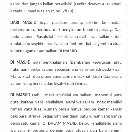
kalian dan jangan kalian berselisih! (Hadits riwayat Al-Bukhari,
kitaabul jihaad was-siyar, no. 2873).
DARI MASJID
juga, pasukan perang dikirim ke medan
pertempuran, bermula dari pengikatan bendera perang. Dan
pada zaman Rasulullah –shallallahu`alaihi wa sallam- dan
khulafaa’urrasyidin –radliyallahu `anhum- kabar gembira akan
kemenangan di sampaikan DI MASJID.
DI MASJID
juga penghakiman (pemberian keputusan atau
hukuman) berlangsung, sebagaimana yang terjadi pada kisah
Ma`iz, kisah dua orang yang saling melaknat, kisah dua orang
yahudi yang berzina dan kisah-kisah lainnya.
DI MASJID
Nabi –shallallahu`allai wa sallam- menemui para
duta, karena Nabi –shallallahu`alaihi wa sallam- tidak memiliki
rumah yang luas. Rumah beliau hanya berupa kamar-kamar
bagi para istrinya. Setiap istri mendiami satu rumah yang hanya
berisi satu kamar. DI DALAM MASJID, beliau –shallallahu`alaihi
wa sallam- bertemu dengan para utusan dari bani Tamim,