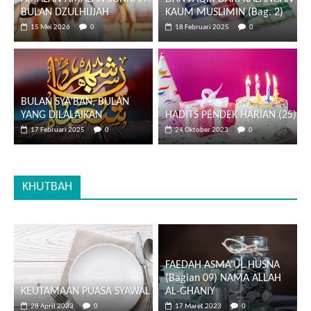
BULAN DZULHIJJAH
KAUM MUSLIMIN (Bag. 2)
15 Mei 2026
0
18 Februari 2025
0
BULAN SYA’BAN, BULAN
YANG DILALAIKAN
HADITS PENDEK HARIAN (25)
17 Februari 2025
0
24 Oktober 2023
0
KHUTBAH
FAEDAH ASMA’UL HUSNA
(Bagian 09) NAMA ALLAH
KEUTAMAAN PUASA SYAWAL
AL-GHANIY
28 April 2023
0
17 Maret 2023
0