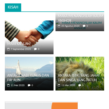
KISAH
MAKA MENANGISLAH KAUM
ANSHOR
20 Agustus 2020
0
MAAFKANLAH!
7 September 2020
0
ANTARA NABI YUNUS DAN
ANTARA ISTRI YANG JAHAT
FIR`AUN
DAN SINGA YANG PATUH
11 Mei 2020
0
11 Mei 2020
0