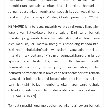
Rasulullah dahulu kepadaku, yaitu janganlah kamu
membiarkan sebuah gambar kecuali engkau hancurkan!
Jangan pula engkau membiarkan sebuah kuubur kecuali kamu
ratakan!”. (Hadits riwayat Muslim, kitaabul jazaa’iz, no. 2240).
KE MASJID
juga berbagai masalah yang ada dikembalikan. Oleh
karenanya, fatwa-fatwa bermunculan. Dari sana banyak
masalah yang susah dipecahkan atau diputuskan hukumnya
oleh manusia, lalu mereka mengutus seseorang kepada istri-
istri Nabi –shallallahu`alaihi wa sallam- yang ada di sekitar
masjid unntuk bertanya. Misalnya, permasalahan orang junub
apabila fajar telah tiba, namun dia belum mandi?
Permasalahan orang puasa yang mencium istrinya, dan
berbagai permasalahan lainnya yang terkadang bersifat rahasia
(yang tidak boleh diketahui kecuali oleh para istri Rasulullah).
Lalu istri-istri beliau memberitahukan apa yang dahulu
dilakukan oleh Rasulullah –shallallahu`alaihi wa sallam- .
[SELESAI SALINAN]
Ternyata masjid juga merupakan pangkal dari sekian banyak