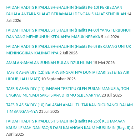
FAIDAH HADITS RIYADLUSH-SHALIHIN (Hadits Ke 10) PERBEDAAN
PAHALA ANTARA SHALAT BERJAMAAH DENGAN SHALAT SENDIRIAN
14
Juli 2026
FAIDAH HADITS RIYADLUSH-SHALIHIN (Hadits Ke 09) YANG TERBUNUH
DAN YANG MEMBUNUH KEDUANYA MASUK NERAKA
5 Juli 2026
FAIDAH HADITS RIYADLUSH-SHALIHIN (Hadits Ke 8) BERJUANG UNTUK
MENINGGIKAN KALIMAT-NYA
2 Juli 2026
AMALAN-AMALAN SUNNAH BULAN DZULHIJJAH
15 Mei 2026
TAFSIR AS-SA`DIY (12) BETAPA SINGKATNYA DUNIA (DARI SETETES AIR,
HIDUP, LALU MATI)
10 September 2025
TAFSIR AS-SA`DIY (11) JANGAN TERTIPU OLEH PUJIAN MANUSIA, TOH
ENGKAU MENJADI SAKSI SIAPA DIRIMU SEBENARNYA
23 Juli 2025
TAFSIR AS-SA`DIY (10) BALASAN AMAL ITU TAK KAN DICURANGI DALAM
TIMBANGAN-NYA
21 Juli 2025
FAIDAH HADITS RIYADLUSH-SHALIHIN (Hadits Ke 259) KEUTAMAAN
KAUM LEMAH DAN FAQIR DARI KALANGAN KAUM MUSLIMIN (Bag. 8)
4
April 2025