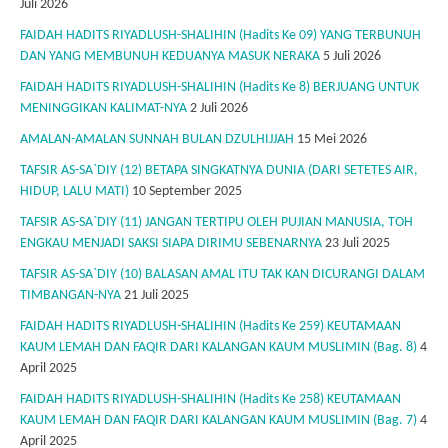
Juli 2026
FAIDAH HADITS RIYADLUSH-SHALIHIN (Hadits Ke 09) YANG TERBUNUH
DAN YANG MEMBUNUH KEDUANYA MASUK NERAKA
5 Juli 2026
FAIDAH HADITS RIYADLUSH-SHALIHIN (Hadits Ke 8) BERJUANG UNTUK
MENINGGIKAN KALIMAT-NYA
2 Juli 2026
AMALAN-AMALAN SUNNAH BULAN DZULHIJJAH
15 Mei 2026
TAFSIR AS-SA`DIY (12) BETAPA SINGKATNYA DUNIA (DARI SETETES AIR,
HIDUP, LALU MATI)
10 September 2025
TAFSIR AS-SA`DIY (11) JANGAN TERTIPU OLEH PUJIAN MANUSIA, TOH
ENGKAU MENJADI SAKSI SIAPA DIRIMU SEBENARNYA
23 Juli 2025
TAFSIR AS-SA`DIY (10) BALASAN AMAL ITU TAK KAN DICURANGI DALAM
TIMBANGAN-NYA
21 Juli 2025
FAIDAH HADITS RIYADLUSH-SHALIHIN (Hadits Ke 259) KEUTAMAAN
KAUM LEMAH DAN FAQIR DARI KALANGAN KAUM MUSLIMIN (Bag. 8)
4
April 2025
FAIDAH HADITS RIYADLUSH-SHALIHIN (Hadits Ke 258) KEUTAMAAN
KAUM LEMAH DAN FAQIR DARI KALANGAN KAUM MUSLIMIN (Bag. 7)
4
April 2025