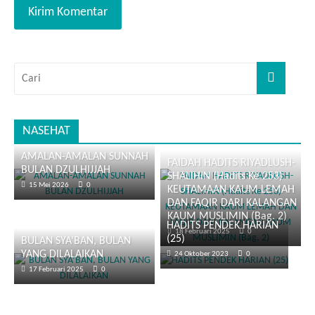
NASEHAT
AMALAN-AMALAN SUNNAH
FAIDAH HADITS RIYADLUSH-
BULAN DZULHIJJAH
SHALIHIN (Hadits Ke 253)
15 Mei 2026
0
KEUTAMAAN KAUM LEMAH
DAN FAQIR DARI KALANGAN
KAUM MUSLIMIN (Bag. 2)
HADITS PENDEK HARIAN
18 Februari 2025
0
(25)
BULAN SYA’BAN, BULAN
YANG DILALAIKAN
24 Oktober 2023
0
17 Februari 2025
0