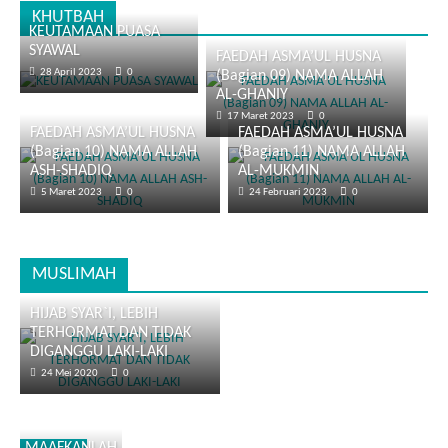
KHUTBAH
KEUTAMAAN PUASA
SYAWAL
FAEDAH ASMA’UL HUSNA
28 April 2023
0
(Bagian 09) NAMA ALLAH
AL-GHANIY
17 Maret 2023
0
FAEDAH ASMA’UL HUSNA
FAEDAH ASMA’UL HUSNA
(Bagian 10) NAMA ALLAH
(Bagian 11) NAMA ALLAH
ASH-SHADIQ
AL-MUKMIN
5 Maret 2023
0
24 Februari 2023
0
MUSLIMAH
HIJAB SYAR`I, LEBIH
TERHORMAT DAN TIDAK
DIGANGGU LAKI-LAKI
24 Mei 2020
0