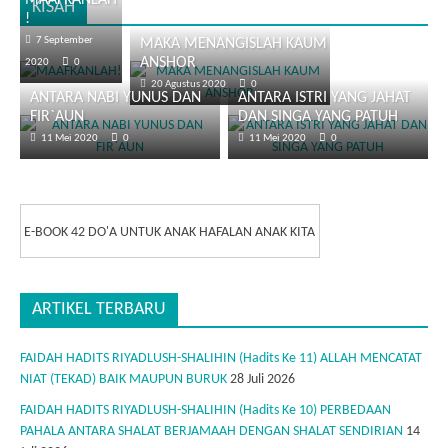
MAAFKANLAH
KISAH
!
7 September
MAKA MENANGISLAH KAUM
ANSHOR
2020
0
20 Agustus 2020
0
ANTARA NABI YUNUS DAN
ANTARA ISTRI YANG JAHAT
FIR`AUN
DAN SINGA YANG PATUH
11 Mei 2020
0
11 Mei 2020
0
E-BOOK 42 DO'A UNTUK ANAK HAFALAN ANAK KITA
ARTIKEL TERBARU
FAIDAH HADITS RIYADLUSH-SHALIHIN (Hadits Ke 11) ALLAH MENCATAT
NIAT (TEKAD) BAIK MAUPUN BURUK
28 Juli 2026
FAIDAH HADITS RIYADLUSH-SHALIHIN (Hadits Ke 10) PERBEDAAN
PAHALA ANTARA SHALAT BERJAMAAH DENGAN SHALAT SENDIRIAN
14