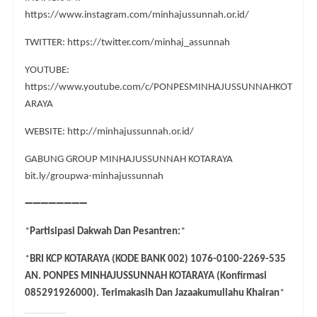
https://www.instagram.com/minhajussunnah.or.id/
TWITTER: https://twitter.com/minhaj_assunnah
YOUTUBE:
https://www.youtube.com/c/PONPESMINHAJUSSUNNAHKOT
ARAYA
WEBSITE: http://minhajussunnah.or.id/
GABUNG GROUP MINHAJUSSUNNAH KOTARAYA
bit.ly/groupwa-minhajussunnah
➖
➖
➖
➖
➖
➖
➖
➖
*
Partisipasi Dakwah Dan Pesantren:
*
*
BRI KCP KOTARAYA (KODE BANK 002) 1076-0100-2269-535
AN. PONPES MINHAJUSSUNNAH KOTARAYA (Konfirmasi
085291926000). Terimakasih Dan Jazaakumullahu Khairan
*