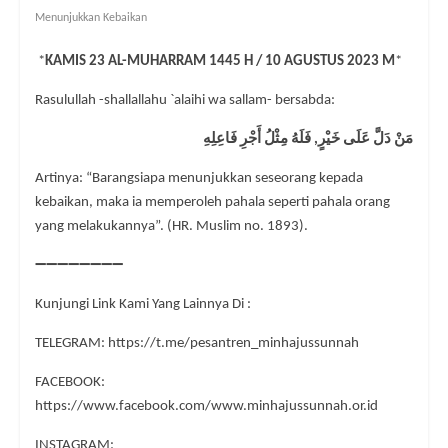
Menunjukkan Kebaikan
*
KAMIS 23 AL-MUHARRAM 1445 H / 10 AGUSTUS 2023 M
*
Rasulullah -shallallahu `alaihi wa sallam- bersabda:
مَنْ دَلَّ عَلَى خَيْرٍ, فَلَهُ مِثْلُ أَجْرِ فَاعِلِهِ
Artinya: “Barangsiapa menunjukkan seseorang kepada
kebaikan, maka ia memperoleh pahala seperti pahala orang
yang melakukannya”. (HR. Muslim no. 1893).
➖
➖
➖
➖
➖
➖
➖
➖
Kunjungi Link Kami Yang Lainnya Di :
TELEGRAM: https://t.me/pesantren_minhajussunnah
FACEBOOK:
https://www.facebook.com/www.minhajussunnah.or.id
INSTAGRAM: