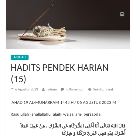
AQIDAH
HADITS PENDEK HARIAN
(15)
,
6 Agustus 2023
admin
0 Komentar
Sekutu
Syirik
️ AHAD 19 AL-MUHARRAM 1445 H / 06 AGUSTUS 2023 M
Rasulullah -shallallahu `alaihi wa sallam- bersabda:
قَالَ اللهُ تَعَالَى أَنَا أَغْنَى الشُّرَكَاءِ عَنِ الشِّرْكِ ، مَنْ عَمِلَ عَمَلاً
أَشْرَكَ فِيْهِ مَعِي غَيْرِيْ تَرَكْتُهُ وَ شِرْكَهُ