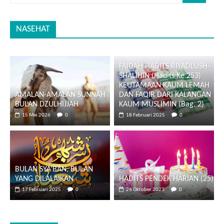
NASEHAT
FAIDAH HADITS RIYADLUSH-
SHALIHIN (Hadits Ke 253)
KEUTAMAAN KAUM LEMAH
AMALAN-AMALAN SUNNAH
DAN FAQIR DARI KALANGAN
BULAN DZULHIJJAH
KAUM MUSLIMIN (Bag. 2)
15 Mei 2026
0
18 Februari 2025
0
BULAN SYA’BAN, BULAN
YANG DILALAIKAN
HADITS PENDEK HARIAN (25)
17 Februari 2025
0
24 Oktober 2023
0