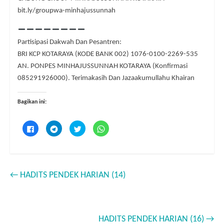
bit.ly/groupwa-minhajussunnah
Partisipasi Dakwah Dan Pesantren:
BRI KCP KOTARAYA (KODE BANK 002) 1076-0100-2269-535
AN. PONPES MINHAJUSSUNNAH KOTARAYA (Konfirmasi
085291926000). Terimakasih Dan Jazaakumullahu Khairan
Bagikan ini:
K
K
K
K
l
l
l
l
i
i
i
i
k
k
k
k
u
u
u
u
n
n
n
n
t
t
t
t
u
u
u
u
←
HADITS PENDEK HARIAN (14)
k
k
k
k
m
b
b
b
e
e
e
e
m
r
r
r
b
b
b
b
a
a
a
a
g
g
g
g
i
i
i
i
HADITS PENDEK HARIAN (16)
→
k
d
p
d