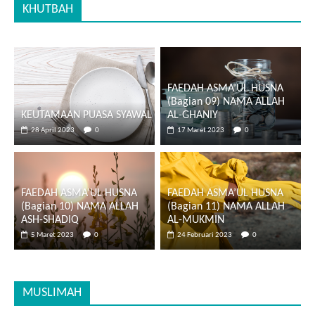
KHUTBAH
FAEDAH ASMA’UL HUSNA
(Bagian 09) NAMA ALLAH
KEUTAMAAN PUASA SYAWAL
AL-GHANIY
28 April 2023
0
17 Maret 2023
0
FAEDAH ASMA’UL HUSNA
FAEDAH ASMA’UL HUSNA
(Bagian 10) NAMA ALLAH
(Bagian 11) NAMA ALLAH
ASH-SHADIQ
AL-MUKMIN
5 Maret 2023
0
24 Februari 2023
0
MUSLIMAH