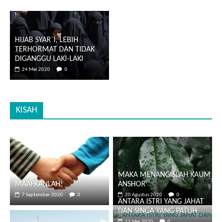
HIJAB SYAR`I, LEBIH
TERHORMAT DAN TIDAK
DIGANGGU LAKI-LAKI
24 Mei 2020
0
KISAH
MAKA MENANGISLAH KAUM
MAAFKANLAH!
ANSHOR
7 September 2020
0
20 Agustus 2020
0
ANTARA ISTRI YANG JAHAT
DAN SINGA YANG PATUH
11 Mei 2020
0