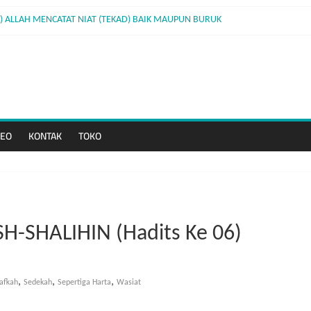
11) ALLAH MENCATAT NIAT (TEKAD) BAIK MAUPUN BURUK
 10) PERBEDAAN PAHALA ANTARA SHALAT BERJAMAAH DENGAN SHALAT SENDIR
e 09) YANG TERBUNUH DAN YANG MEMBUNUH KEDUANYA MASUK NERAKA
 8) BERJUANG UNTUK MENINGGIKAN KALIMAT-NYA
DEO
KONTAK
TOKO
H-SHALIHIN (Hadits Ke 06)
,
,
,
afkah
Sedekah
Sepertiga Harta
Wasiat