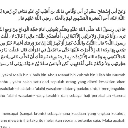
وَعَنْ أبي إِسْحَاقَ سعْدِ بْنِ أبي وَقَّاصٍ مَالك بن أُهَيْبِ بْنِ عَبْدِ مَنَافِ بْنِ زُهرةَ بْنِ
اللَّهُ عَنْهُ، أَحدِ الْعَشرة الْمَشْهودِ لَهمْ بِالْجَنَّة ، رضِي اللَّهُ عَنْهُم قال:
جَاءَنِي رسولُ الله صَلّى اللهُ عَلَيْهِ وسَلَّم يَعُودُنِي عَامَ حَجَّة الْوَداعِ مِنْ وَجعٍ اشْتد
تَرى ، وَأَنَا ذُو مَالٍ وَلاَ يَرثُنِي إِلاَّ ابْنةٌ لِي ، أَفأَتصَدَّق بثُلُثَىْ مالِي؟ قَالَ: لا ، ق
رسول اللَّه؟ قال: الثُّلثُ والثُّلُثُ كثِيرٌ أَوْ كَبِيرٌ إِنَّكَ إِنْ تَذرَ وَرثتك أغنِياءَ خَيْرٌ مِن 
تبْتغِي بِهَا وجْهَ الله إِلاَّ أُجرْتَ عَلَيْهَا حَتَّى ما تَجْعلُ في امْرَأَتكَ قَال: فَقلْت: يَا ر
عَمَلاً تَبْتغِي بِهِ وَجْهَ الله إلاَّ ازْددْتَ بِهِ دَرجةً ورِفعةً ولعَلَّك أَنْ تُخلَّف حَتَى ينْتفع
هجْرتَهُم، وَلاَ ترُدَّهُمْ عَلَى أَعْقَابِهم، لَكن الْبائسُ سعْدُ بْنُ خـوْلَةَ. يرْثى لَهُ رسول
h, yakni Malik bin Uhaib bin Abdu Manaf bin Zuhrah bin Kilab bin Murrah
 `anhu-, yaitu salah satu dari sepuluh orang yang diberi kesaksian akan
asulullah -shalallahu `alaihi wasalam- datang padaku untuk menjengukku
lahu `alaihi wasalam- yang terakhir dan sebagai haji perpisahan -karena
ah mencapai (sangat kronis) sebagaimana keadaan yang engkau ketahui,
 yang mewarisi hartaku itu melainkan seorang puteriku saja. Maka apakah
rtaku?.