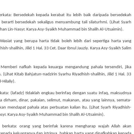
rkata: Bersedekah kepada kerabat itu lebih baik daripada bersedekah
berarti bersedekah sekaligus menyambung tali silaturhmi. (Lihat Syarh
Wathan Lin-Nasyr. Karya Asy-Syaikh Muhammad bin Shalih Al-Utsaimin).
 Wasiat yang berupa harta tidak boleh lebih dari sepertiga harta yang
ish-shalihin, Jilid 1 Hal. 33 Cet. Daar Ibnul Jauziy. Karya Asy-Syaikh Salim
n: Memberi nafkah kepada keuarga mengandung pahala tersendiri, jika
Lihat Kitab Bahjatun-nadzirin Syarhu Riyadhish-shalihin, Jilid 1 Hal. 33
-Hilaliy).
ata: (lafadz) tidaklah engkau berinfaq dengan suatu infaq, maksudnya
pa dirham, dinar, pakaian, selimut, makanan, atau yang lainnya, semata-
an mendapat pahala atas perbuatan kalian itu. (Lihat Syarh Riyadhish-
-Nasyr. Karya Asy-Syaikh Muhammad bin Shalih Al-Utsaimin).
 berkata: orang yang berinfak karena mengharap wajah Allah akan
epada keluarganya dan istrinya, bahkan harta yang dinafkahkan kepada