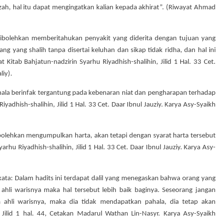
nazah, hal itu dapat mengingatkan kalian kepada akhirat”. (Riwayat Ahmad
: Dibolehkan memberitahukan penyakit yang diderita dengan tujuan yang
g yang shalih tanpa disertai keluhan dan sikap tidak ridha, dan hal ini
 Kitab Bahjatun-nadzirin Syarhu Riyadhish-shalihin, Jilid 1 Hal. 33 Cet.
liy).
Pahala berinfak tergantung pada kebenaran niat dan pengharapan terhadap
iyadhish-shalihin, Jilid 1 Hal. 33 Cet. Daar Ibnul Jauziy. Karya Asy-Syaikh
Dibolehkan mengumpulkan harta, akan tetapi dengan syarat harta tersebut
yarhu Riyadhish-shalihin, Jilid 1 Hal. 33 Cet. Daar Ibnul Jauziy. Karya Asy-
ata: Dalam hadits ini terdapat dalil yang menegaskan bahwa orang yang
ahli warisnya maka hal tersebut lebih baik baginya. Seseorang jangan
 ahli warisnya, maka dia tidak mendapatkan pahala, dia tetap akan
 Jilid 1 hal. 44, Cetakan Madarul Wathan Lin-Nasyr. Karya Asy-Syaikh