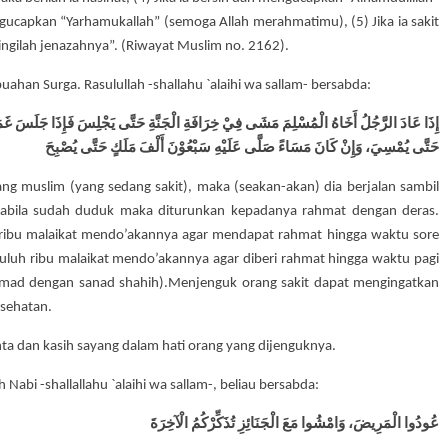
ngucapkan “Yarhamukallah” (semoga Allah merahmatimu), (5) Jika ia sakit
ringilah jenazahnya”. (Riwayat Muslim no. 2162).
ahan Surga. Rasulullah -shallahu `alaihi wa sallam- bersabda:
إِذَا عَادَ الرَّجُلُ أَخَاهُ الْمُسْلِمَ مَشَى فِيْ خِرَافَةِ الْجَنَّةِ حَتَّى يَجْلِسَ فَإِذَا جَلَسَ غَمَر
حَتَّى يُمْسِيَ، وَإِنْ كَانَ مَسَاءً صَلَّى عَلَيْهِ سَبْعُوْنَ أَلْفَ مَلَكٍ حَتَّى يُصْبِحَ
ng muslim (yang sedang sakit), maka (seakan-akan) dia berjalan sambil
abila sudah duduk maka diturunkan kepadanya rahmat dengan deras.
 ribu malaikat mendo’akannya agar mendapat rahmat hingga waktu sore
puluh ribu malaikat mendo’akannya agar diberi rahmat hingga waktu pagi
Ahmad dengan sanad shahih).Menjenguk orang sakit dapat mengingatkan
esehatan.
a dan kasih sayang dalam hati orang yang dijenguknya.
Nabi -shallallahu `alaihi wa sallam-, beliau bersabda:
عُودُوا الْمَرِيضَ، وَامْشُوا مَعَ الْجَنَائِزِ تُذَكِّرْكُمُ الْآخِرَةَ