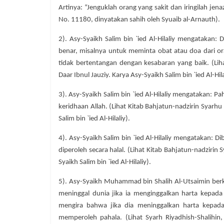
Artinya: “Jenguklah orang yang sakit dan iringilah je
No. 11180, dinyatakan sahih oleh Syuaib al-Arnauth).
2). Asy-Syaikh Salim bin `ied Al-Hilaliy mengatakan
benar, misalnya untuk meminta obat atau doa dari oran
tidak bertentangan dengan kesabaran yang baik. (Lihat
Daar Ibnul Jauziy. Karya Asy-Syaikh Salim bin `ied Al-Hila
3). Asy-Syaikh Salim bin `ied Al-Hilaliy mengatakan: 
keridhaan Allah. (Lihat Kitab Bahjatun-nadzirin Syarhu R
Salim bin `ied Al-Hilaliy).
4). Asy-Syaikh Salim bin `ied Al-Hilaliy mengatakan: 
diperoleh secara halal. (Lihat Kitab Bahjatun-nadzirin S
Syaikh Salim bin `ied Al-Hilaliy).
5). Asy-Syaikh Muhammad bin Shalih Al-Utsaimin berk
meninggal dunia jika ia menginggalkan harta kepada 
mengira bahwa jika dia meninggalkan harta kepada
memperoleh pahala. (Lihat Syarh Riyadhish-Shalihin,