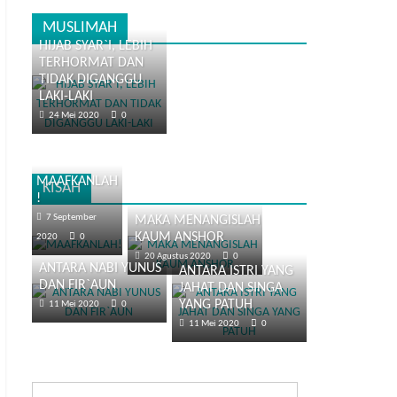
MUSLIMAH
HIJAB SYAR`I, LEBIH
TERHORMAT DAN
TIDAK DIGANGGU
LAKI-LAKI
24 Mei 2020
0
MAAFKANLAH
KISAH
!
7 September
MAKA MENANGISLAH
KAUM ANSHOR
2020
0
20 Agustus 2020
0
ANTARA NABI YUNUS
ANTARA ISTRI YANG
DAN FIR`AUN
JAHAT DAN SINGA
YANG PATUH
11 Mei 2020
0
11 Mei 2020
0