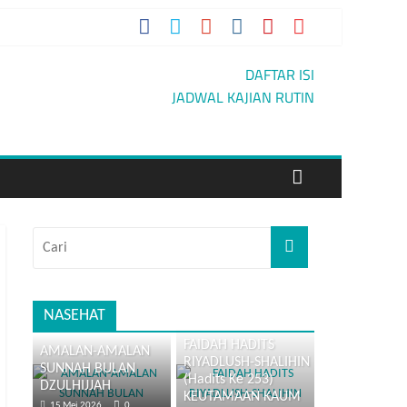
IAN
DAFTAR ISI
JADWAL KAJIAN RUTIN
NASEHAT
FAIDAH HADITS
AMALAN-AMALAN
RIYADLUSH-SHALIHIN
SUNNAH BULAN
(Hadits Ke 253)
DZULHIJJAH
KEUTAMAAN KAUM
15 Mei 2026
0