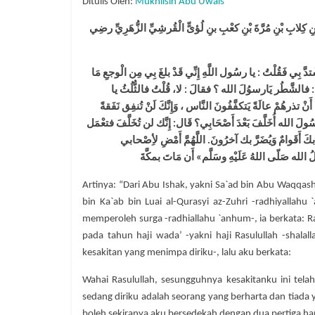
Ditulis Oleh:
Mukhlisin Abu Uwais
 كِلابِ بْنِ مُرَّةَ بْنِ كعْبِ بنِ لُؤىٍّ الْقُرشِيِّ الزُّهَرِيِّ رضِي
َّ بِي فَقُلْتُ : يا رسُول اللَّهِ إِنِّي قَدْ بلغَ بِي مِن الْوجعِ مَا
ُلْتُ : فالشَّطُر يَارسوُلَ الله ؟ فقالَ : لا، قُلْتُ فالثُّلُثُ يا
أَنْ تذرهُمْ عالَةً يَتكفَّفُونَ النَّاس ، وَإِنَّكَ لَنْ تُنفِق نَفَقةً
َسُولَ الله أُخَلَّفَ بَعْدَ أَصْحَابِي؟ قَال: إِنَّك لن تُخَلَّفَ فتعْمَل
َ بكَ أَقَوامٌ وَيُضَرَّ بك آخرُونَ. اللَّهُمَّ أَمْضِ لأِصْحابي
ُ الله صَلّى اللهُ عَلَيْهِ وسَلَّم» أَن مَاتَ بمكَّةَ
Artinya: “Dari Abu Ishak, yakni Sa`ad bin Abu Waqqas
bin Ka`ab bin Luai al-Qurasyi az-Zuhri -radhiyallahu
memperoleh surga -radhiallahu `anhum-, ia berkata: R
pada tahun haji wada’ -yakni haji Rasulullah -shalal
kesakitan yang menimpa diriku-, lalu aku berkata:
Wahai Rasulullah, sesungguhnya kesakitanku ini tel
sedang diriku adalah seorang yang berharta dan tiada
boleh sekiranya aku bersedekah dengan dua pertiga ha