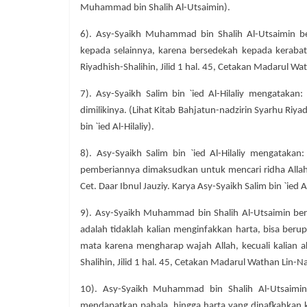
Muhammad bin Shalih Al-Utsaimin).
6). Asy-Syaikh Muhammad bin Shalih Al-Utsaimin be
kepada selainnya, karena bersedekah kepada kerabat 
Riyadhish-Shalihin, Jilid 1 hal. 45, Cetakan Madarul 
7). Asy-Syaikh Salim bin `ied Al-Hilaliy mengatakan:
dimilikinya. (Lihat Kitab Bahjatun-nadzirin Syarhu Riyadh
bin `ied Al-Hilaliy).
8). Asy-Syaikh Salim bin `ied Al-Hilaliy mengataka
pemberiannya dimaksudkan untuk mencari ridha Allah. (
Cet. Daar Ibnul Jauziy. Karya Asy-Syaikh Salim bin `ied Al
9). Asy-Syaikh Muhammad bin Shalih Al-Utsaimin berk
adalah tidaklah kalian menginfakkan harta, bisa beru
mata karena mengharap wajah Allah, kecuali kalian ak
Shalihin, Jilid 1 hal. 45, Cetakan Madarul Wathan Lin
10). Asy-Syaikh Muhammad bin Shalih Al-Utsaimin
mendapatkan pahala, hingga harta yang dinafkahkan k