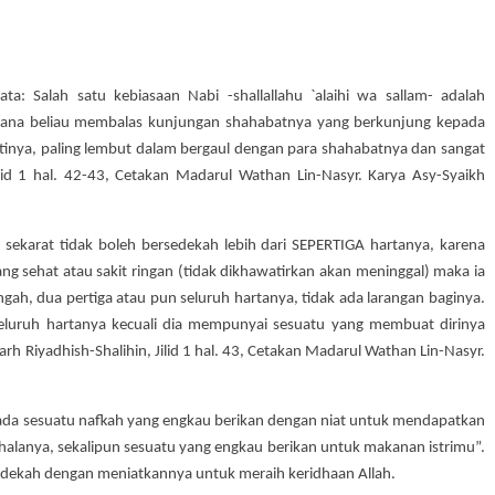
a: Salah satu kebiasaan Nabi -shallallahu `alaihi wa sallam- adalah
mana beliau membalas kunjungan shahabatnya yang berkunjung kepada
ertinya, paling lembut dalam bergaul dengan para shahabatnya dan sangat
ilid 1 hal. 42-43, Cetakan Madarul Wathan Lin-Nasyr. Karya Asy-Syaikh
 sekarat tidak boleh bersedekah lebih dari SEPERTIGA hartanya, karena
ng sehat atau sakit ringan (tidak dikhawatirkan akan meninggal) maka ia
gah, dua pertiga atau pun seluruh hartanya, tidak ada larangan baginya.
eluruh hartanya kecuali dia mempunyai sesuatu yang membuat dirinya
rh Riyadhish-Shalihin, Jilid 1 hal. 43, Cetakan Madarul Wathan Lin-Nasyr.
 tiada sesuatu nafkah yang engkau berikan dengan niat untuk mendapatkan
ahalanya, sekalipun sesuatu yang engkau berikan untuk makanan istrimu”.
sedekah dengan meniatkannya untuk meraih keridhaan Allah.