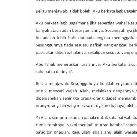
Beliau menjawab: Tidak boleh. Aku berkata lagi: Bagaim
Aku berkata lagi: Bagaimana jika sepertiga wahai Rasul
banyak atau sudah besar jumlahnya. Sesungguhnya ji
itu adalah lebih baik daripada engkau meninggal
Sesungguhnya tiada sesuatu nafkah yang engkau beri
pasti akan diberi pahalanya, sekalipun sesuatu yang e
Abu Ishak meneruskan uraiannya: Aku berkata lagi: 
sahabatku darinya?.
Beliau menjawab: Sesungguhnya tidaklah engkau dit
untuk mencari wajah Allah, melainkan dengannya 
dipanjangkan sehingga orang-orang dapat mengambi
orang-orang lain yang merasa dirugikan (bahaya) oleh s
Ya Allah, sempurnakanlah pahala untuk sahabat-sahaba
tumit-tumitnya -yakni menjadi murtad kembali sepenin
Sa’ad bin Khaulah. Rasulullah -shalallahu `alaihi wa