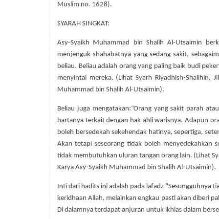
Muslim no. 1628).
SYARAH SINGKAT:
Asy-Syaikh Muhammad bin Shalih Al-Utsaimin berkat
menjenguk shahabatnya yang sedang sakit, sebagai
beliau. Beliau adalah orang yang paling baik budi pek
menyintai mereka. (Lihat Syarh Riyadhish-Shalihin, J
Muhammad bin Shalih Al-Utsaimin).
Beliau juga mengatakan:”Orang yang sakit parah atau
hartanya terkait dengan hak ahli warisnya. Adapun ora
boleh bersedekah sekehendak hatinya, sepertiga, seten
Akan tetapi seseorang tidak boleh menyedekahkan s
tidak membutuhkan uluran tangan orang lain. (Lihat Sya
Karya Asy-Syaikh Muhammad bin Shalih Al-Utsaimin).
Inti dari hadits ini adalah pada lafadz “Sesungguhnya
keridhaan Allah, melainkan engkau pasti akan diberi p
Di dalamnya terdapat anjuran untuk ikhlas dalam ber