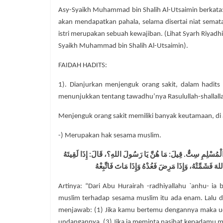
Asy-Syaikh Muhammad bin Shalih Al-Utsaimin berkata
akan mendapatkan pahala, selama disertai niat sema
istri merupakan sebuah kewajiban. (Lihat Syarh Riyadhis
Syaikh Muhammad bin Shalih Al-Utsaimin).
FAIDAH HADITS:
1). Dianjurkan menjenguk orang sakit, dalam hadits
menunjukkan tentang tawadhu’nya Rasulullah-shallallah
Menjenguk orang sakit memiliki banyak keutamaan, di
-) Merupakan hak sesama muslim.
لْمُسْلِمِ سِتٌّ. قِيلَ: مَا هُنَّ يَا رَسُولَ اللهِ؟، قَالَ: إِذَا لَقِيتَهُ
هَ فَشَمِّتْهُ، وَإِذَا مَرِضَ فَعُدْهُ وَإِذَا مَاتَ فَاتَّبِعْهُ
Artinya: “Dari Abu Hurairah -radhiyallahu `anhu- ia b
muslim terhadap sesama muslim itu ada enam. Lalu di
menjawab: (1) Jika kamu bertemu dengannya maka uc
undangannya, (3) Jika ia meminta nasihat kepadamu mak