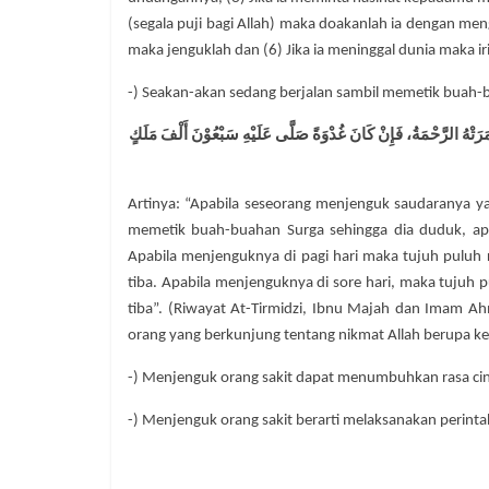
(segala puji bagi Allah) maka doakanlah ia dengan me
maka jenguklah dan (6) Jika ia meninggal dunia maka i
-) Seakan-akan sedang berjalan sambil memetik buah-bu
َتْهُ الرَّحْمَةُ، فَإِنْ كَانَ غُدْوَةً صَلَّى عَلَيْهِ سَبْعُوْنَ أَلْفَ مَلَكٍ
Artinya: “Apabila seseorang menjenguk saudaranya ya
memetik buah-buahan Surga sehingga dia duduk, ap
Apabila menjenguknya di pagi hari maka tujuh puluh
tiba. Apabila menjenguknya di sore hari, maka tujuh 
tiba”. (Riwayat At-Tirmidzi, Ibnu Majah dan Imam 
orang yang berkunjung tentang nikmat Allah berupa k
-) Menjenguk orang sakit dapat menumbuhkan rasa cint
-) Menjenguk orang sakit berarti melaksanakan perintah 