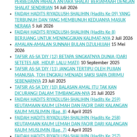
PERBEDAAN PAHALA ANTARA SHALAT BERJAMAAH DENGAN
SHALAT SENDIRIAN
14 Juli 2026
FAIDAH HADITS RIYADLUSH-SHALIHIN (Hadits Ke 09) YANG
TERBUNUH DAN YANG MEMBUNUH KEDUANYA MASUK
NERAKA
5 Juli 2026
FAIDAH HADITS RIYADLUSH-SHALIHIN (Hadits Ke 8)
BERJUANG UNTUK MENINGGIKAN KALIMAT-NYA
2 Juli 2026
AMALAN-AMALAN SUNNAH BULAN DZULHIJJAH
15 Mei
2026
TAFSIR AS-SA`DIY (12) BETAPA SINGKATNYA DUNIA (DARI
SETETES AIR, HIDUP, LALU MATI)
10 September 2025
TAFSIR AS-SA`DIY (11) JANGAN TERTIPU OLEH PUJIAN
MANUSIA, TOH ENGKAU MENJADI SAKSI SIAPA DIRIMU
SEBENARNYA
23 Juli 2025
TAFSIR AS-SA`DIY (10) BALASAN AMAL ITU TAK KAN
DICURANGI DALAM TIMBANGAN-NYA
21 Juli 2025
FAIDAH HADITS RIYADLUSH-SHALIHIN (Hadits Ke 259)
KEUTAMAAN KAUM LEMAH DAN FAQIR DARI KALANGAN
KAUM MUSLIMIN (Bag. 8)
4 April 2025
FAIDAH HADITS RIYADLUSH-SHALIHIN (Hadits Ke 258)
KEUTAMAAN KAUM LEMAH DAN FAQIR DARI KALANGAN
KAUM MUSLIMIN (Bag. 7)
4 April 2025
FAIDAH HADITS RIYADLUSH-SHALIHIN (Hadits Ke 257)