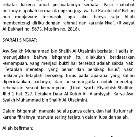
sebatas karena amal perbuatannya semata. Para shahabat
bertanya: apakah termasuk engkau juga wa hai Rasulullah? Beliau
pun menjawab: termasuk juga aku, hanya saja Allah
membentengi diriku dengan rahmat dan karunia-Nya”. (Riwayat
Al-Bukhari no. 5673, Muslim no. 2816).
SYARAH SINGKAT:
Asy-Syaikh Muhammad bin Shalih Al-Utsaimin berkata: Hadits ini
menunjukkan bahwa Istiqamah itu dilakukan berdasarkan
kemampuan, yang menjadi bukti hal tersebut adalah sabda Nabi
“Tetaplah menetapi yang benar dan bersikap lurus”, yakni
maknanya tetaplah bersiikap lurus pada apa-apa yang kalian
diperintahkan padanya, dan bersemangatlah untuk menetapi
kebenaran sesuai kemampuan. (Lihat Syarh Riyadhish-Shalihin,
Jilid 1 hal. 327, Cetakan Daar Al-Kutub Al-`Alamiyyah. Karya Asy-
Syaikh Muhammad bin Shalih Al-Utsaimin).
Dalam istiqamah, manusia selalu punya celah, dan hal itu lumrah,
karena fitrahnya manusia sering terjatuh dalam lupa dan salah.
Allah befirman: