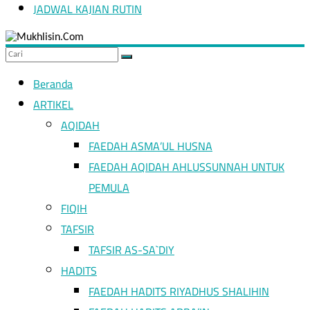
JADWAL KAJIAN RUTIN
Hidup
seperti
orang
asing
Beranda
adalah
bagian
ARTIKEL
dari
AQIDAH
ajaran
Islam
FAEDAH ASMA’UL HUSNA
FAEDAH AQIDAH AHLUSSUNNAH UNTUK
PEMULA
FIQIH
TAFSIR
TAFSIR AS-SA`DIY
HADITS
FAEDAH HADITS RIYADHUS SHALIHIN