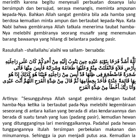
merintih karena begitu menyesali perbuatan dosanya lalu
bersimpuh dan bersujud, seraya menangis, meminta ampunan
kepada-Nya. Bahkan Allah sangat gembira bila ada hamba yang
berdosa kemudian minta ampun dan bertaubat kepada-Nya. Kata
Nabi bahwa gembiranya Allah tatkala menerima taubat hamba-
Nya melebihi gembiranya seorang musafir yang menemukan
barang bawaanya yang hilang di belantara padang pasir.
Rasulullah –shallallahu`alaihi wa sallam- bersabda:
لَلَّهُ أَشَدُّ فَرَحًا بِتَوْبَةِ عَبْدِهِ حِينَ يَتُوبُ إِلَيْهِ مِنْ أَحَدِكُمْ كَانَ عَلَى رَاحِلَتِهِ
بِأَرْضِ فَلاَةٍ فَانْفَلَتَتْ مِنْهُ وَعَلَيْهَا طَعَامُهُ وَشَرَابُهُ فَأَيِسَ مِنْهَا فَأَتَى
شَجَرَةً فَاضْطَجَعَ فِى ظِلِّهَا قَدْ أَيِسَ مِنْ رَاحِلَتِهِ فَبَيْنَا هُوَ كَذَلِكَ إِذَا هُوَ
بِهَا قَائِمَةً عِنْدَهُ فَأَخَذَ بِخِطَامِهَا ثُمَّ قَالَ مِنْ شِدَّةِ الْفَرَحِ اللَّهُمَّ أَنْتَ عَبْدِى
وَأَنَا رَبُّكَ.أَخْطَأَ مِنْ شِدَّةِ الْفَرَحِ
Artinya: “Sesungguhnya Allah sangat gembira dengan taubat
hamba-Nya ketika ia bertaubat pada-Nya melebihi kegembiraan
seseorang di antara kalian yang berada di atas kendaraannya dan
berada di suatu tanah yang luas (padang pasir), kemudian hewan
yang ditungganginya lari meninggalkannya. Padahal pada hewan
tunggangannya itulah tersimpan perbekalan makanan dan
minumannya. Sehingga ia pun menjadi putus asa. Kemudian ia