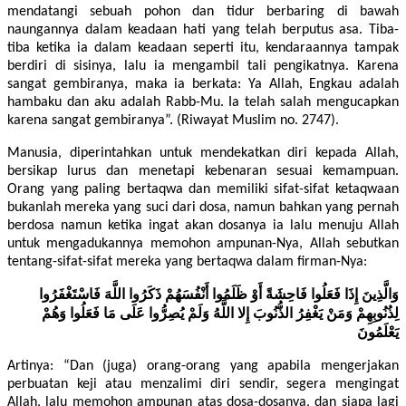
mendatangi sebuah pohon dan tidur berbaring di bawah
naungannya dalam keadaan hati yang telah berputus asa. Tiba-
tiba ketika ia dalam keadaan seperti itu, kendaraannya tampak
berdiri di sisinya, lalu ia mengambil tali pengikatnya. Karena
sangat gembiranya, maka ia berkata: Ya Allah, Engkau adalah
hambaku dan aku adalah Rabb-Mu. Ia telah salah mengucapkan
karena sangat gembiranya”. (Riwayat Muslim no. 2747).
Manusia, diperintahkan untuk mendekatkan diri kepada Allah,
bersikap lurus dan menetapi kebenaran sesuai kemampuan.
Orang yang paling bertaqwa dan memiliki sifat-sifat ketaqwaan
bukanlah mereka yang suci dari dosa, namun bahkan yang pernah
berdosa namun ketika ingat akan dosanya ia lalu menuju Allah
untuk mengadukannya memohon ampunan-Nya, Allah sebutkan
tentang-sifat-sifat mereka yang bertaqwa dalam firman-Nya:
وَالَّذِينَ إِذَا فَعَلُوا فَاحِشَةً أَوْ ظَلَمُوا أَنْفُسَهُمْ ذَكَرُوا اللَّهَ فَاسْتَغْفَرُوا
لِذُنُوبِهِمْ وَمَنْ يَغْفِرُ الذُّنُوبَ إِلا اللَّهُ وَلَمْ يُصِرُّوا عَلَى مَا فَعَلُوا وَهُمْ
يَعْلَمُونَ
Artinya: “Dan (juga) orang-orang yang apabila mengerjakan
perbuatan keji atau menzalimi diri sendir, segera mengingat
Allah, lalu memohon ampunan atas dosa-dosanya, dan siapa lagi