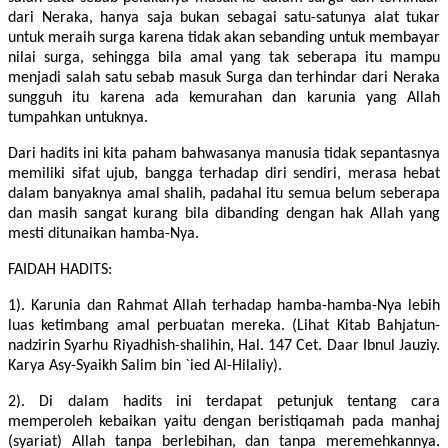
dari Neraka, hanya saja bukan sebagai satu-satunya alat tukar
untuk meraih surga karena tidak akan sebanding untuk membayar
nilai surga, sehingga bila amal yang tak seberapa itu mampu
menjadi salah satu sebab masuk Surga dan terhindar dari Neraka
sungguh itu karena ada kemurahan dan karunia yang Allah
tumpahkan untuknya.
Dari hadits ini kita paham bahwasanya manusia tidak sepantasnya
memiliki sifat ujub, bangga terhadap diri sendiri, merasa hebat
dalam banyaknya amal shalih, padahal itu semua belum seberapa
dan masih sangat kurang bila dibanding dengan hak Allah yang
mesti ditunaikan hamba-Nya.
FAIDAH HADITS:
1). Karunia dan Rahmat Allah terhadap hamba-hamba-Nya lebih
luas ketimbang amal perbuatan mereka. (Lihat Kitab Bahjatun-
nadzirin Syarhu Riyadhish-shalihin, Hal. 147 Cet. Daar Ibnul Jauziy.
Karya Asy-Syaikh Salim bin `ied Al-Hilaliy).
2). Di dalam hadits ini terdapat petunjuk tentang cara
memperoleh kebaikan yaitu dengan beristiqamah pada manhaj
(syariat) Allah tanpa berlebihan, dan tanpa meremehkannya.