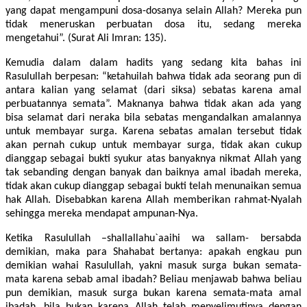
yang dapat mengampuni dosa-dosanya selain Allah? Mereka pun
tidak meneruskan perbuatan dosa itu, sedang mereka
mengetahui”. (Surat Ali Imran: 135).
Kemudia dalam dalam hadits yang sedang kita bahas ini
Rasulullah berpesan: “ketahuilah bahwa tidak ada seorang pun di
antara kalian yang selamat (dari siksa) sebatas karena amal
perbuatannya semata”. Maknanya bahwa tidak akan ada yang
bisa selamat dari neraka bila sebatas mengandalkan amalannya
untuk membayar surga. Karena sebatas amalan tersebut tidak
akan pernah cukup untuk membayar surga, tidak akan cukup
dianggap sebagai bukti syukur atas banyaknya nikmat Allah yang
tak sebanding dengan banyak dan baiknya amal ibadah mereka,
tidak akan cukup dianggap sebagai bukti telah menunaikan semua
hak Allah. Disebabkan karena Allah memberikan rahmat-Nyalah
sehingga mereka mendapat ampunan-Nya.
Ketika Rasulullah –shallallahu`aaihi wa sallam- bersabda
demikian, maka para Shahabat bertanya: apakah engkau pun
demikian wahai Rasulullah, yakni masuk surga bukan semata-
mata karena sebab amal ibadah? Beliau menjawab bahwa beliau
pun demikian, masuk surga bukan karena semata-mata amal
ibadah, bila bukan karena Allah telah menyelimutinya dengan