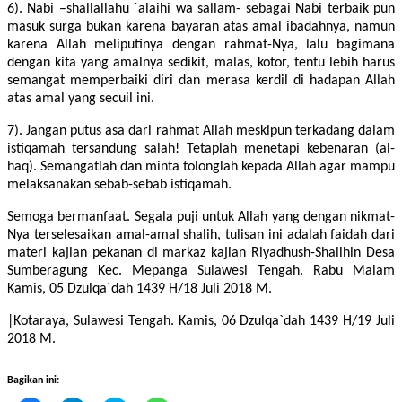
6). Nabi –shallallahu `alaihi wa sallam- sebagai Nabi terbaik pun
masuk surga bukan karena bayaran atas amal ibadahnya, namun
karena Allah meliputinya dengan rahmat-Nya, lalu bagimana
dengan kita yang amalnya sedikit, malas, kotor, tentu lebih harus
semangat memperbaiki diri dan merasa kerdil di hadapan Allah
atas amal yang secuil ini.
7). Jangan putus asa dari rahmat Allah meskipun terkadang dalam
istiqamah tersandung salah! Tetaplah menetapi kebenaran (al-
haq). Semangatlah dan minta tolonglah kepada Allah agar mampu
melaksanakan sebab-sebab istiqamah.
Semoga bermanfaat. Segala puji untuk Allah yang dengan nikmat-
Nya terselesaikan amal-amal shalih, tulisan ini adalah faidah dari
materi kajian pekanan di markaz kajian Riyadhush-Shalihin Desa
Sumberagung Kec. Mepanga Sulawesi Tengah. Rabu Malam
Kamis, 05 Dzulqa`dah 1439 H/18 Juli 2018 M.
|Kotaraya, Sulawesi Tengah. Kamis, 06 Dzulqa`dah 1439 H/19 Juli
2018 M.
Bagikan ini: