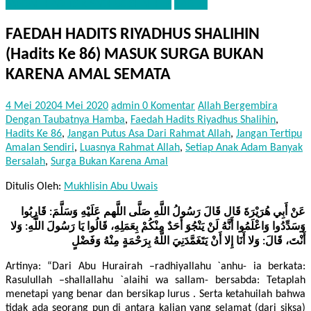
FAEDAH HADITS RIYADHUS SHALIHIN
HADITS
FAEDAH HADITS RIYADHUS SHALIHIN
(Hadits Ke 86) MASUK SURGA BUKAN
KARENA AMAL SEMATA
4 Mei 2020
4 Mei 2020
admin
0 Komentar
Allah Bergembira
Dengan Taubatnya Hamba
,
Faedah Hadits Riyadhus Shalihin
,
Hadits Ke 86
,
Jangan Putus Asa Dari Rahmat Allah
,
Jangan Tertipu
Amalan Sendiri
,
Luasnya Rahmat Allah
,
Setiap Anak Adam Banyak
Bersalah
,
Surga Bukan Karena Amal
Ditulis Oleh:
Mukhlisin Abu Uwais
عَنْ أَبِي هُرَيْرَةَ قَال قَالَ رَسُولُ اللَّهِ صَلَّى اللَّهم عَلَيْهِ وَسَلَّمَ: قَارِبُوا
وَسَدِّدُوا وَاعْلَمُوا أَنَّهُ لَنْ يَنْجُوَ أَحَدٌ مِنْكُمْ بِعَمَلِهِ، قَالُوا يَا رَسُولَ اللَّهِ: وَلا
أَنْتَ، قَالَ: وَلا أَنَا إِلا أَنْ يَتَغَمَّدَنِيَ اللَّهُ بِرَحْمَةٍ مِنْهُ وَفَضْلٍ
Artinya: “Dari Abu Hurairah –radhiyallahu `anhu- ia berkata:
Rasulullah –shallallahu `alaihi wa sallam- bersabda: Tetaplah
menetapi yang benar dan bersikap lurus . Serta ketahuilah bahwa
tidak ada seorang pun di antara kalian yang selamat (dari siksa)