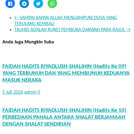
Klik
Klik
Klik
Klik
untuk
untuk
untuk
untuk
membagikan
berbagi
berbagi
berbagi
di
di
pada
di
Facebook(Membuka
Telegram(Membuka
Twitter(Membuka
WhatsApp(Membuka
←
SAMPAI KAPAN ALLAH MENGAMPUNI DOSA YANG
di
di
di
di
jendela
jendela
jendela
jendela
TERULANG KEMBALI
yang
yang
yang
yang
TAUHID ADALAH KUNCI PEMBUKA DAKWAH PARA RASUL
→
baru)
baru)
baru)
baru)
Anda Juga Mungkin Suka
FAIDAH HADITS RIYADLUSH-SHALIHIN (Hadits Ke 09)
YANG TERBUNUH DAN YANG MEMBUNUH KEDUANYA
MASUK NERAKA
5 Juli 2026
admin
0
FAIDAH HADITS RIYADLUSH-SHALIHIN (Hadits Ke 10)
PERBEDAAN PAHALA ANTARA SHALAT BERJAMAAH
DENGAN SHALAT SENDIRIAN