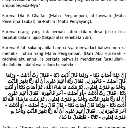
ampun kepada-Nya?
Karena Dia Al-Ghaffar (Maha Pengampun), at-Tawwab (Maha
Penerima Taubat), ar-Rahim (Maha Penyayang).
Karena orang yang tak pernah jatuh dalam dosa justru bisa
terjatuh dalam `ujub (takjub atas kehebatan diri).
Karena Allah suka apabila hamba-Nya menyadari bahwa mereka
memiliki Tuhan Yang Maha Pengampun. (Dari Abu Hurairah –
radhiyallahu`anhu-, ia berkata bahwa ia mendengar Rasulullah -
shallallahu ‘alaihi wa sallam bersabda-:
إِنَّ عَبْدًا أَصَابَ ذَنْبًا – وَرُبَّمَا قَالَ أَذْنَبَ ذَنْبًا – فَقَالَ رَبِّ أَذْنَبْتُ – وَرُبَّمَا
قَالَ أَصَبْتُ – فَاغْفِرْ لِى فَقَالَ رَبُّهُ أَعَلِمَ عَبْدِى أَنَّ لَهُ رَبًّا يَغْفِرُ الذَّنْبَ
وَيَأْخُذُ بِهِ غَفَرْتُ لِعَبْدِى . ثُمَّ مَكَثَ مَا شَاءَ اللَّهُ ، ثُمَّ أَصَابَ ذَنْبًا أَوْ أَذْنَبَ
ذَنْبًا ، فَقَالَ رَبِّ أَذْنَبْتُ – أَوْ أَصَبْتُ – آخَرَ فَاغْفِرْهُ . فَقَالَ أَعَلِمَ عَبْدِى
أَنَّ لَهُ رَبًّا يَغْفِرُ الذَّنْبَ وَيَأْخُذُ بِهِ غَفَرْتُ لِعَبْدِى ، ثُمَّ مَكَثَ مَا شَاءَ اللَّهُ ثُمَّ
أَذْنَبَ ذَنْبًا – وَرُبَّمَا قَالَ أَصَابَ ذَنْبًا – قَالَ قَالَ رَبِّ أَصَبْتُ – أَوْ أَذْنَبْتُ –
آخَرَ فَاغْفِرْهُ لِى . فَقَالَ أَعَلِمَ عَبْدِى أَنَّ لَهُ رَبًّا يَغْفِرُ الذَّنْبَ وَيَأْخُذُ بِهِ
غَفَرْتُ لِعَبْدِى – ثَلاَثًا – فَلْيَعْمَلْ مَا شَاءَ
Artinya: “Sesungguhnya ada seorang hamba yang terjerumus