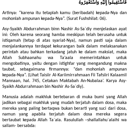
فَاسْتَقِيمُوا إِلَيْهِ وَاسْتَغْفِرُوهُ
Artinya: “karena itu tetaplah kamu (beribadah) kepada-Nya dan
mohonlah ampunan kepada-Nya”. (Surat Fushshilat: 06).
Asy-Syaikh Abdurrahman binn Nashir As-Sa`diy menjelaskan ayat
ini: Oleh karena seorang hamba meskipun telah berusaha untuk
istiqamah (tetap di atas syariat-Nya), namun pasti saja dalam
menjalankannya terdapat kekurangan baik dalam melaksanakan
perintah atau bahkan terkadang jatuh ke dalam maksiat, maka
Allah Subhaanahu wa Ta’aala memerintahkan untuk
mengobatinya, yaitu dengan istighfar yang mengandung makna
taubat, sebagaimana firmannya: “dan mohonlah ampunan
kepada-Nya”. (Lihat Taisiir Al-Kariimirrahmaan Fii Tafsiiri Kalaamil
Mannaan, hal. 745, Cetakan Maktabah An-Nubalaa’. Karya Asy-
Syaikh Abdurrahmaan bin Nashir As-Sa`diy).
Manusia adalah makhluk bertebaran di muka bumi yang Allah
jadikan sebagai makhluk yang mudah terjatuh dalam dosa, maka
mereka yang paling bertaqwa bukan berarti yang suci dari dosa,
namun yang apabila terjatuh dalam dosa mereka segera
bertaubat kepada Allah Ta`ala. Rasulullah –shallallahu`alaihi wa
sallam- bersabda: