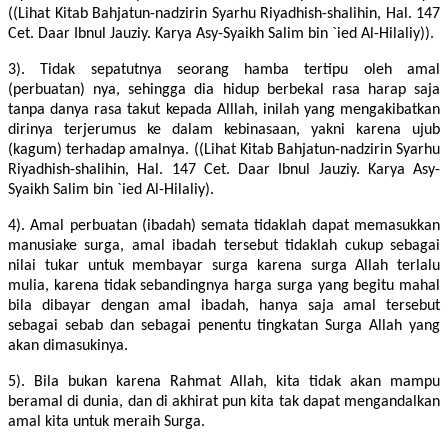
((Lihat Kitab Bahjatun-nadzirin Syarhu Riyadhish-shalihin, Hal. 147
Cet. Daar Ibnul Jauziy. Karya Asy-Syaikh Salim bin `ied Al-Hilaliy)).
3). Tidak sepatutnya seorang hamba tertipu oleh amal
(perbuatan) nya, sehingga dia hidup berbekal rasa harap saja
tanpa danya rasa takut kepada Alllah, inilah yang mengakibatkan
dirinya terjerumus ke dalam kebinasaan, yakni karena ujub
(kagum) terhadap amalnya. ((Lihat Kitab Bahjatun-nadzirin Syarhu
Riyadhish-shalihin, Hal. 147 Cet. Daar Ibnul Jauziy. Karya Asy-
Syaikh Salim bin `ied Al-Hilaliy).
4). Amal perbuatan (ibadah) semata tidaklah dapat memasukkan
manusiake surga, amal ibadah tersebut tidaklah cukup sebagai
nilai tukar untuk membayar surga karena surga Allah terlalu
mulia, karena tidak sebandingnya harga surga yang begitu mahal
bila dibayar dengan amal ibadah, hanya saja amal tersebut
sebagai sebab dan sebagai penentu tingkatan Surga Allah yang
akan dimasukinya.
5). Bila bukan karena Rahmat Allah, kita tidak akan mampu
beramal di dunia, dan di akhirat pun kita tak dapat mengandalkan
amal kita untuk meraih Surga.