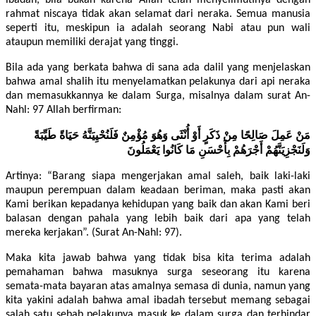
rahmat niscaya tidak akan selamat dari neraka. Semua manusia
seperti itu, meskipun ia adalah seorang Nabi atau pun wali
ataupun memiliki derajat yang tinggi.
Bila ada yang berkata bahwa di sana ada dalil yang menjelaskan
bahwa amal shalih itu menyelamatkan pelakunya dari api neraka
dan memasukkannya ke dalam Surga, misalnya dalam surat An-
Nahl: 97 Allah berfirman:
مَنْ عَمِلَ صَالِحًا مِنْ ذَكَرٍ أَوْ أُنْثَى وَهُوَ مُؤْمِنٌ فَلَنُحْيِيَنَّهُ حَيَاةً طَيِّبَةً
وَلَنَجْزِيَنَّهُمْ أَجْرَهُمْ بِأَحْسَنِ مَا كَانُوا يَعْمَلُونَ
Artinya: “Barang siapa mengerjakan amal saleh, baik laki-laki
maupun perempuan dalam keadaan beriman, maka pasti akan
Kami berikan kepadanya kehidupan yang baik dan akan Kami beri
balasan dengan pahala yang lebih baik dari apa yang telah
mereka kerjakan”. (Surat An-Nahl: 97).
Maka kita jawab bahwa yang tidak bisa kita terima adalah
pemahaman bahwa masuknya surga seseorang itu karena
semata-mata bayaran atas amalnya semasa di dunia, namun yang
kita yakini adalah bahwa amal ibadah tersebut memang sebagai
salah satu sebab pelakunya masuk ke dalam surga dan terhindar